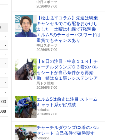
中日スポーツ
2026/8/8 7:00
【松山弘平コラム】先週は騎乗
キャンセルでご心配をおかけし
率
ました 土曜は札幌で7鞍騎乗
エルムSのテーオーパスワードは
-
重賞でもチャンスあり
-
中日スポーツ
2026/8/8 7:00
-
【８日の注目・中京１１Ｒ】チ
-
ャーチルダウンズＣ３着のバル
セシートが自己条件から再始
-
動 姉はＧ１馬レシステンシア
-
馬トク報知
2026/8/8 7:00
-
エルムSは前走に注目 ストーム
.000
キャット系が好成績
netkeiba
.000
2026/8/8 7:00
チャーチルダウンズC3着のバル
セシート 自己条件で確勝期す
netkeiba