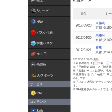
陸上
Bリーグ
日付
レー
NBA
未勝利
2017/05/20
京都 ダ180
バスケ代表
未勝利
2017/04/30
京都 ダ140
学生バスケ
新馬
2017/01/21
京都 ダ140
NFL
2017/5/22 00:00 更新
※着順の色分け [
:1着
他競技
※「平地競走成績」と「障害競
※「出走レース」はJRA、地
※減量表示は[
:1kg減
:2k
Doスポーツ
み）] です。
※「上3F」表記のデータについ
サービス
す。
※JRA主催以外のレースでは
toto
コンテンツ
動画