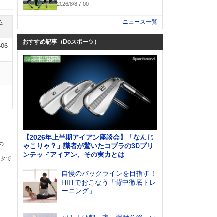
2026/8/8 7:00
ニュース一覧
位
おすすめ記事（Doスポーツ）
-06
【2026年上半期アイアン座談会】「なんじ
の
ゃこりゃ？」識者が驚いたコブラの3Dプリ
ンテッドアイアン、その実力とは
ータで
自慢のバックラインを目指す！
HIITでおこなう「背中徹底トレ
ーニング」