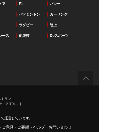
ュア
F1
バレー
バドミントン
カーリング
ラグビー
陸上
レース
他競技
Doスポーツ
ストラン
ィア TRILL
力して運営しています。
-
ご意見・ご要望
-
ヘルプ・お問い合わせ