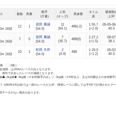
騎手
人気
タイム
通過順
ス
着順
馬番
馬体重
(斤量)
(オッズ)
差
上3F
岩田 康誠
11
1:55.7
05-05-06
12
1
486(-2)
(64.1)
(+2.0)
40.5
0m 16頭
(54.0)
岩田 康誠
7
1:27.2
08-07
7
5
488(0)
(35.7)
(+1.5)
38.1
0m 16頭
(54.0)
松田 大作
2
1:29.0
05-03
10
1
488
(4.9)
(+1.2)
40.0
0m 16頭
(54.0)
:2着
:3着 ]
走成績」はJRAのレースのみとなります。
方、海外で出走したレースの成績となります。
g減
:3kg減
:4kg減（※女性騎手のみ）
:2kg減（※5年以上、又は101勝以上の女性騎手
て 1993年4月以前では一部のレースが上4F、障害レースに関しては平均Fで計測されたデ
一部データがない場合があります。