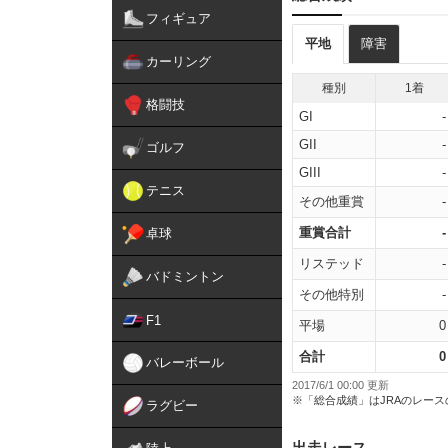
フィギュア
平地
障害
カーリング
種別
1着
格闘技
GI
-
GII
-
ゴルフ
GIII
-
テニス
その他重賞
-
重賞合計
-
卓球
リステッド
-
バドミントン
その他特別
-
F1
平場
0
合計
0
バレーボール
2017/6/1 00:00 更新
※「総合成績」はJRAのレー
ラグビー
出走レース