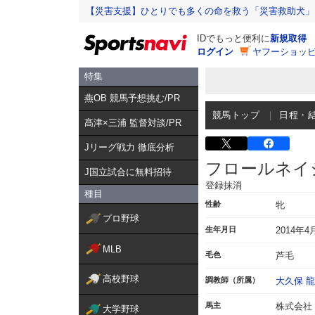
【災害支援】ひとりでも多くの命を救う「災害救助犬」
IDでもっと便利に
新規取得
ログイン
ヤフーショッピ
特集
燕OB 競馬予想挑む/PR
競馬トップ
日程・
髙津×三浦 監督対談/PR
Jリーグ戦力 徹底分析
フロールネイ
J国立試合に無料招待
登録抹消
種目
性齢
牝
プロ野球
生年月日
2014年4
MLB
毛色
芦毛
高校野球
調教師（所属）
大久保 
馬主
株式会社
大学野球