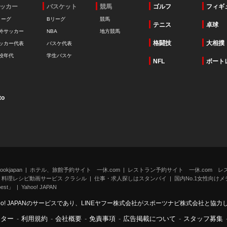
ッカー
バスケット
競馬
ゴルフ
フィギ
リーグ
Bリーグ
競馬
テニス
卓球
外サッカー
NBA
地方競馬
格闘技
大相撲
ッカー代表
バスケ代表
校年代
学生バスケ
NFL
ボート
to
kjapan
ホテル、旅館予約サイト 一休.com
レストラン予約サイト 一休.com レ
料理レシピ動画サービス クラシル
仕事・求人探しはスタンバイ
国内No.1女性向けメデ
st」
Yahoo! JAPAN
oo! JAPANのサービスであり、LINEヤフー株式会社がスポーツナビ株式会社と協
ンター
-
利用規約
-
会社概要
-
免責事項
-
広告掲載について
-
スタッフ募集