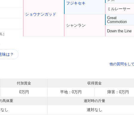
フジキセキ
ミルレーサー
ショウナンガッド
Great
Commotion
シャンラン
Down the Line
馬 ]
う
意味は？
他の質問をし
付加賞金
収得賞金
0万円
平地：0万円
障害：0万円
の馬体重
連対時の斤量
対なし
連対なし