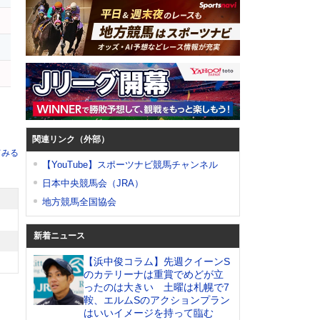
関連リンク（外部）
てみる
【YouTube】スポーツナビ競馬チャンネル
日本中央競馬会（JRA）
地方競馬全国協会
新着ニュース
【浜中俊コラム】先週クイーンS
のカテリーナは重賞でめどが立
ったのは大きい 土曜は札幌で7
鞍、エルムSのアクションプラン
はいいイメージを持って臨む