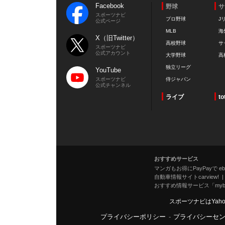
Facebook
野球
サ
スポーツナビ
プロ野球
J
公式ページ
MLB
海
X（旧Twitter）
高校野球
サ
スポーツナビ
公式アカウント
大学野球
高
独立リーグ
YouTube
スポーツナビ
侍ジャパン
公式チャンネル
ライブ
to
おすすめサービス
マンガもお得にPayPayで eboo
自動車情報サイトcarview!
おすすめ情報サービス「mybe
スポーツナビはYah
プライバシーポリシー
-
プライバシーセ