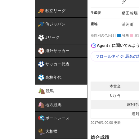
グ
独立リーグ
生産者
桑田牧場
侍ジャパン
産地
浦河町
※性別の色分け [
:牡馬
:牝
Jリーグ
Agent i に聞いてみよ
海外サッカー
フロールネイジ 馬名の
サッカー代表
高校年代
本賞金
競馬
0万円
地方競馬
連対時
連
ボートレース
2017/6/1 00:00
大相撲
総合成績