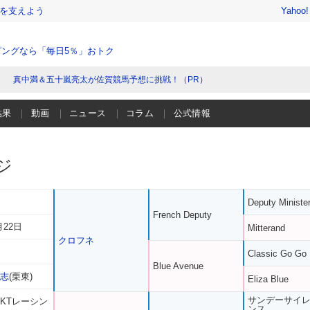
を支えよう
Yahoo
ングなら「毎日5％」おトク
真中満＆五十嵐亮太が佐賀競馬予想に挑戦！（PR）
結果
動画
ニュース
コラム
公式情報
ジ
Deputy Ministe
French Deputy
月22日
Mitterand
クロフネ
Classic Go Go
Blue Avenue
龍志
(栗東)
Eliza Blue
サンデーサイ
 KTレーシン
ンス