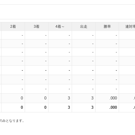
2着
3着
4着～
出走
勝率
連対
-
-
-
-
-
-
-
-
-
-
-
-
-
-
-
-
-
-
-
-
-
-
-
-
-
-
-
-
-
-
-
-
-
-
-
0
0
3
3
.000
0
0
3
3
.000
スのみとなります。