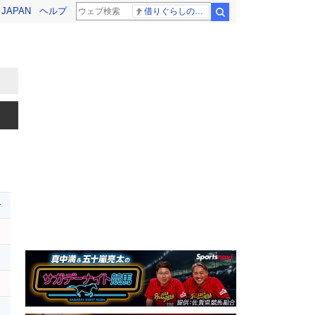
! JAPAN
ヘルプ
借りぐらしのアリエッティ 耳をすませば
検索
r
レ