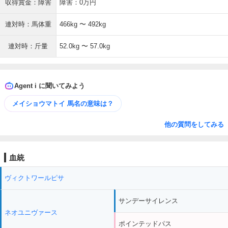
収得賞金：障害
障害：0万円
連対時：馬体重
466kg 〜 492kg
連対時：斤量
52.0kg 〜 57.0kg
Agent i に聞いてみよう
メイショウマトイ 馬名の意味は？
他の質問をしてみる
血統
ヴィクトワールピサ
サンデーサイレンス
ネオユニヴァース
ポインテッドパス