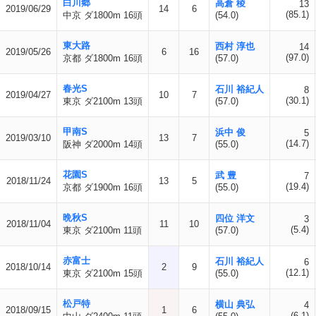
白川郷
高倉 稜
13
2019/06/29
14
6
(85.1)
中京 ダ1800m 16頭
(54.0)
東大路
西村 淳也
14
2019/05/26
6
16
(97.0)
京都 ダ1800m 16頭
(57.0)
春光S
石川 裕紀人
8
2019/04/27
10
7
(30.1)
東京 ダ2100m 13頭
(57.0)
甲南S
浜中 俊
5
2019/03/10
13
7
(14.7)
阪神 ダ2000m 14頭
(55.0)
花園S
武 豊
7
2018/11/24
13
5
(19.4)
京都 ダ1900m 16頭
(55.0)
晩秋S
四位 洋文
3
2018/11/04
11
10
(5.4)
東京 ダ2100m 11頭
(57.0)
赤富士
石川 裕紀人
6
2018/10/14
2
9
(12.1)
東京 ダ2100m 15頭
(55.0)
松戸特
横山 典弘
4
2018/09/15
1
6
(6.1)