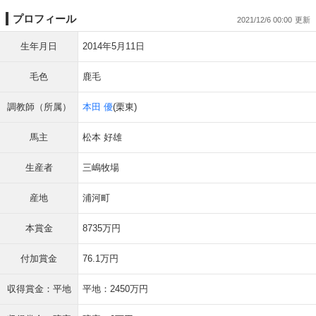
プロフィール
2021/12/6 00:00
生年月日
2014年5月11日
毛色
鹿毛
調教師（所属）
本田 優
(栗東)
馬主
松本 好雄
生産者
三嶋牧場
産地
浦河町
本賞金
8735万円
付加賞金
76.1万円
収得賞金：平地
平地：2450万円