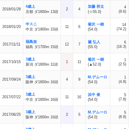
4歳上
加藤 祥太
4
2018/01/28
2
4
(9.6)
京都 ダ1800m 13頭
(☆55.0)
中スニ
菊沢 一樹
14
2018/01/20
11
6
(74.2)
中京 ダ1900m 15頭
(54.0)
福島放
黛 弘人
6
2017/11/11
12
7
(16.3)
福島 ダ1700m 15頭
(55.0)
3歳上
菊沢 一樹
1
2017/10/15
1
11
(2.5)
新潟 ダ1800m 11頭
(▲52.0)
3歳上
M.デムーロ
1
2017/09/24
4
9
(4.8)
阪神 ダ1800m 16頭
(54.0)
3歳上
浜中 俊
5
2017/07/22
11
16
(7.8)
中京 ダ1800m 16頭
(54.0)
3歳上
M.デムーロ
5
2017/06/25
2
5
(8.9)
阪神 ダ1800m 16頭
(54.0)