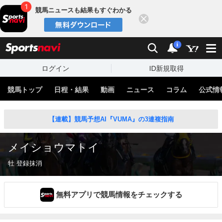
競馬ニュースも結果もすぐわかる
閉じる
スポーツナビ
検索
通知
i
ログイン
ID新規取得
競馬トップ
日程・結果
動画
ニュース
コラム
公式情
【連載】競馬予想AI『VUMA』の3連複指南
メイショウマトイ
牡 登録抹消
無料アプリで競馬情報をチェックする