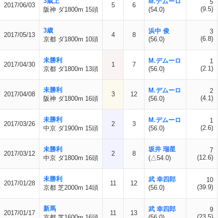
3歳上
M.デムーロ
5
2017/06/03
5
6
(9.5)
阪神 ダ1800m 15頭
(54.0)
3歳
浜中 俊
3
2017/05/13
4
8
(6.8)
京都 ダ1800m 10頭
(56.0)
未勝利
M.デムーロ
1
2017/04/30
1
7
(2.1)
京都 ダ1800m 13頭
(56.0)
未勝利
M.デムーロ
2
2017/04/08
3
12
(4.1)
阪神 ダ1800m 16頭
(56.0)
未勝利
M.デムーロ
1
2017/03/26
2
3
(2.6)
中京 ダ1900m 15頭
(56.0)
未勝利
坂井 瑠星
7
2017/03/12
2
8
(12.6)
中京 ダ1800m 16頭
(△54.0)
未勝利
武 幸四郎
10
2017/01/28
11
12
(39.9)
京都 芝2000m 14頭
(56.0)
新馬
武 幸四郎
9
2017/01/17
11
13
(23.5)
京都 芝1600m 16頭
(56.0)