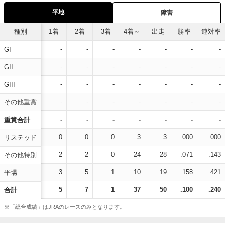
平地
障害
種別
1着
2着
3着
4着～
出走
勝率
連対率
-
-
-
-
-
-
-
GI
-
-
-
-
-
-
-
GII
-
-
-
-
-
-
-
GIII
-
-
-
-
-
-
-
その他重賞
-
-
-
-
-
-
-
重賞合計
0
0
0
3
3
.000
.000
リステッド
2
2
0
24
28
.071
.143
その他特別
3
5
1
10
19
.158
.421
平場
5
7
1
37
50
.100
.240
合計
※「総合成績」はJRAのレースのみとなります。