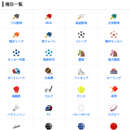
種目一覧
MLB
プロ野球
高校野球
大学野球
独立リーグ
侍ジャパン
Jリーグ
海外サッカー
サッカー代表
高校年代
競馬
地方競馬
ボートレース
大相撲
フィギュア
カーリング
格闘技
ゴルフ
テニス
卓球
F1
バドミントン
バレーボール
ラグビー