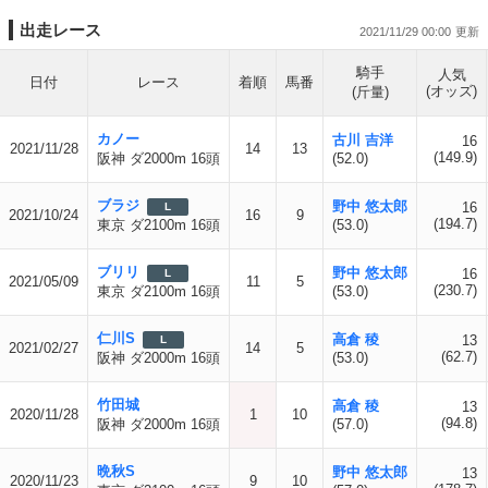
出走レース
2021/11/29 00:00
騎手
人気
日付
レース
着順
馬番
(オッズ)
(斤量)
カノー
古川 吉洋
16
2021/11/28
14
13
(149.9)
阪神 ダ2000m 16頭
(52.0)
ブラジ
野中 悠太郎
16
L
2021/10/24
16
9
(194.7)
東京 ダ2100m 16頭
(53.0)
ブリリ
野中 悠太郎
16
L
2021/05/09
11
5
(230.7)
東京 ダ2100m 16頭
(53.0)
仁川S
高倉 稜
13
L
2021/02/27
14
5
(62.7)
阪神 ダ2000m 16頭
(53.0)
竹田城
高倉 稜
13
2020/11/28
1
10
(94.8)
阪神 ダ2000m 16頭
(57.0)
晩秋S
野中 悠太郎
13
2020/11/23
9
10