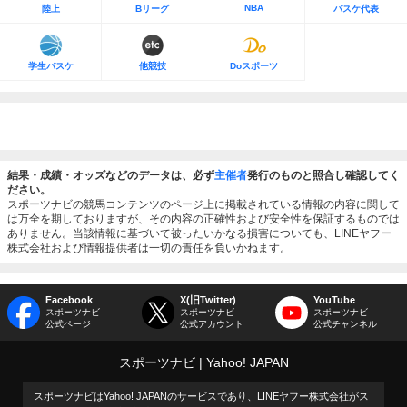
NBA
陸上
Bリーグ
バスケ代表
学生バスケ
他競技
Doスポーツ
結果・成績・オッズなどのデータは、必ず
主催者
発行のものと照合し確認してく
ださい。
スポーツナビの競馬コンテンツのページ上に掲載されている情報の内容に関して
は万全を期しておりますが、その内容の正確性および安全性を保証するものでは
ありません。当該情報に基づいて被ったいかなる損害についても、LINEヤフー
株式会社および情報提供者は一切の責任を負いかねます。
Facebook
X(旧Twitter)
YouTube
スポーツナビ
スポーツナビ
スポーツナビ
公式ページ
公式アカウント
公式チャンネル
スポーツナビ
Yahoo! JAPAN
スポーツナビはYahoo! JAPANのサービスであり、LINEヤフー株式会社がス