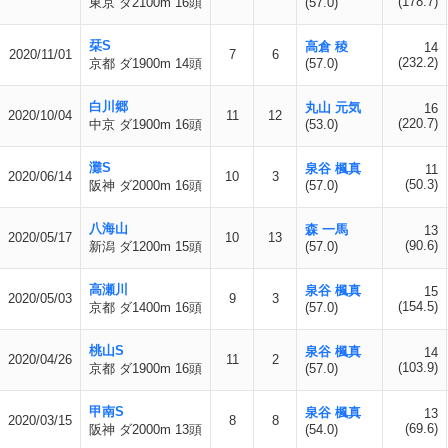
(178.7)
東京 ダ2100m 16頭
(57.0)
栞S
高倉 稜
14
2020/11/01
7
6
(232.2)
京都 ダ1900m 14頭
(57.0)
白川郷
丸山 元気
16
2020/10/04
11
12
(220.7)
中京 ダ1900m 16頭
(53.0)
灘S
泉谷 楓真
11
2020/06/14
10
3
(50.3)
阪神 ダ2000m 16頭
(57.0)
八海山
森 一馬
13
2020/05/17
10
13
(90.6)
新潟 ダ1200m 15頭
(57.0)
高瀬川
泉谷 楓真
15
2020/05/03
9
3
(154.5)
京都 ダ1400m 16頭
(57.0)
桃山S
泉谷 楓真
14
2020/04/26
11
2
(103.9)
京都 ダ1900m 16頭
(57.0)
甲南S
泉谷 楓真
13
2020/03/15
8
8
(69.6)
阪神 ダ2000m 13頭
(54.0)