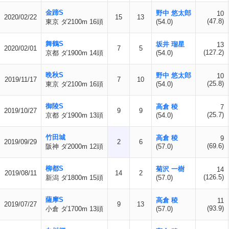
金蹄S
野中 悠太郎
10
2020/02/22
15
13
(47.8)
東京 ダ2100m 16頭
(54.0)
舞鶴S
坂井 瑠星
13
2020/02/01
7
5
(127.2)
京都 ダ1900m 14頭
(54.0)
晩秋S
野中 悠太郎
10
2019/11/17
7
10
(25.8)
東京 ダ2100m 16頭
(54.0)
御陵S
高倉 稜
7
2019/10/27
9
9
(25.7)
京都 ダ1900m 13頭
(54.0)
竹田城
高倉 稜
9
2019/09/29
2
6
(69.6)
阪神 ダ2000m 12頭
(57.0)
柳都S
菊沢 一樹
14
2019/08/11
14
2
(126.5)
新潟 ダ1800m 15頭
(57.0)
薩摩S
高倉 稜
11
2019/07/27
9
13
(93.9)
小倉 ダ1700m 13頭
(57.0)