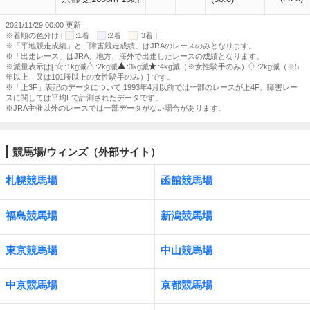
2021/11/29 00:00 更新
※着順の色分け [
:1着
:2着
:3着 ]
※「平地競走成績」と「障害競走成績」はJRAのレースのみとなります。
※「出走レース」はJRA、地方、海外で出走したレースの成績となります。
※減量表示は[
:1kg減
:2kg減
:3kg減
:4kg減（※女性騎手のみ）
:2kg減（※5
年以上、又は101勝以上の女性騎手のみ）] です。
※「上3F」表記のデータについて 1993年4月以前では一部のレースが上4F、障害レー
スに関しては平均Fで計測されたデータです。
※JRA主催以外のレースでは一部データがない場合があります。
競馬場/ウィンズ（外部サイト）
札幌競馬場
函館競馬場
福島競馬場
新潟競馬場
東京競馬場
中山競馬場
中京競馬場
京都競馬場