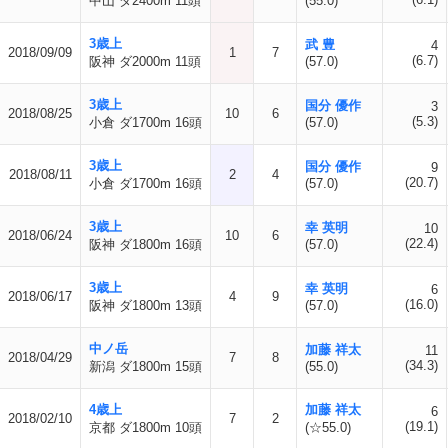
中山 ダ2400m 11頭
(55.0)
3歳上
武 豊
4
2018/09/09
1
7
(6.7)
阪神 ダ2000m 11頭
(57.0)
3歳上
国分 優作
3
2018/08/25
10
6
(5.3)
小倉 ダ1700m 16頭
(57.0)
3歳上
国分 優作
9
2018/08/11
2
4
(20.7)
小倉 ダ1700m 16頭
(57.0)
3歳上
幸 英明
10
2018/06/24
10
6
(22.4)
阪神 ダ1800m 16頭
(57.0)
3歳上
幸 英明
6
2018/06/17
4
9
(16.0)
阪神 ダ1800m 13頭
(57.0)
中ノ岳
加藤 祥太
11
2018/04/29
7
8
(34.3)
新潟 ダ1800m 15頭
(55.0)
4歳上
加藤 祥太
6
2018/02/10
7
2
(19.1)
京都 ダ1800m 10頭
(☆55.0)