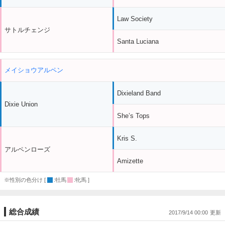
Law Society
サトルチェンジ
Santa Luciana
メイショウアルペン
Dixieland Band
Dixie Union
She’s Tops
Kris S.
アルペンローズ
Amizette
※性別の色分け [
:牡馬
:牝馬 ]
総合成績
2017/9/14 00:00