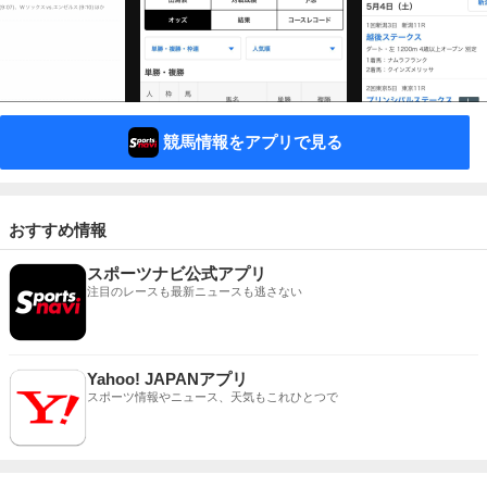
競馬情報をアプリで見る
おすすめ情報
スポーツナビ公式アプリ
注目のレースも最新ニュースも逃さない
Yahoo! JAPANアプリ
スポーツ情報やニュース、天気もこれひとつで