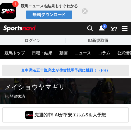
競馬ニュースも結果もすぐわかる
閉じる
スポーツナビ
検索
通知
i
ログイン
ID新規取得
競馬トップ
日程・結果
動画
ニュース
コラム
公式情
真中満＆五十嵐亮太が佐賀競馬予想に挑戦！（PR）
メイショウヤマギリ
牝 登録抹消
先週的中! AIが平安エルムSを大予想