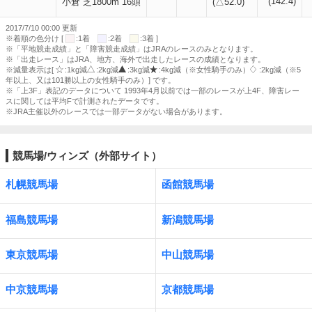
(142.4)
小倉 芝1800m 16頭
(△52.0)
2017/7/10 00:00 更新
※着順の色分け [
:1着
:2着
:3着 ]
※「平地競走成績」と「障害競走成績」はJRAのレースのみとなります。
※「出走レース」はJRA、地方、海外で出走したレースの成績となります。
※減量表示は[
:1kg減
:2kg減
:3kg減
:4kg減（※女性騎手のみ）
:2kg減（※5
年以上、又は101勝以上の女性騎手のみ）] です。
※「上3F」表記のデータについて 1993年4月以前では一部のレースが上4F、障害レー
スに関しては平均Fで計測されたデータです。
※JRA主催以外のレースでは一部データがない場合があります。
競馬場/ウィンズ（外部サイト）
札幌競馬場
函館競馬場
福島競馬場
新潟競馬場
東京競馬場
中山競馬場
中京競馬場
京都競馬場