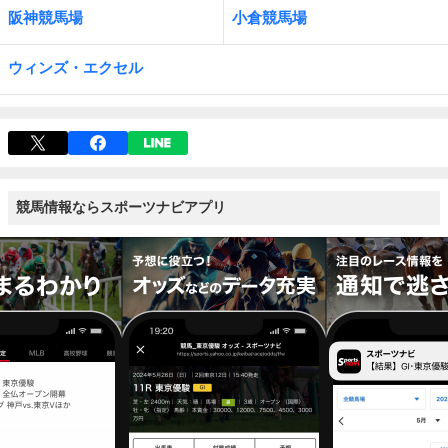
阪神競馬場
小倉競馬場
ウィンズ・エクセル
競馬情報ならスポーツナビアプリ