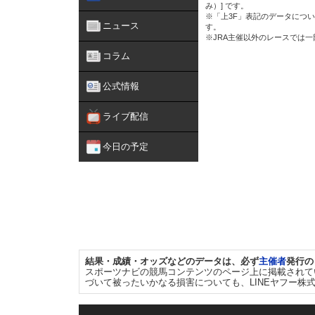
み）] です。
※「上3F」表記のデータについ
ニュース
す。
※JRA主催以外のレースでは
コラム
公式情報
ライブ配信
今日の予定
結果・成績・オッズなどのデータは、必ず
主催者
発行の
スポーツナビの競馬コンテンツのページ上に掲載されて
づいて被ったいかなる損害についても、LINEヤフー株