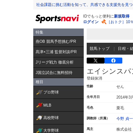
社会課題に挑む活動を知って、共感できる支援先を見つ
IDでもっと便利に
新規取得
ログイン
［おトク］10
特集
燕OB 競馬予想挑む/PR
競馬トップ
日程・
髙津×三浦 監督対談/PR
Jリーグ戦力 徹底分析
エイシンスパ
J国立試合に無料招待
登録抹消
種目
性齢
せん
プロ野球
生年月日
2014年3
MLB
毛色
栗毛
高校野球
調教師（所属）
今野 貞一
馬主
株式会社
大学野球