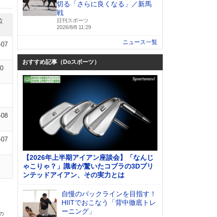
切る「さらに良くなる」／新馬
戦
位
日刊スポーツ
2026/8/8 11:29
ニュース一覧
-07
おすすめ記事（Doスポーツ）
10
-08
-07
【2026年上半期アイアン座談会】「なんじ
ゃこりゃ？」識者が驚いたコブラの3Dプリ
ンテッドアイアン、その実力とは
自慢のバックラインを目指す！
HIITでおこなう「背中徹底トレ
ーニング」
の