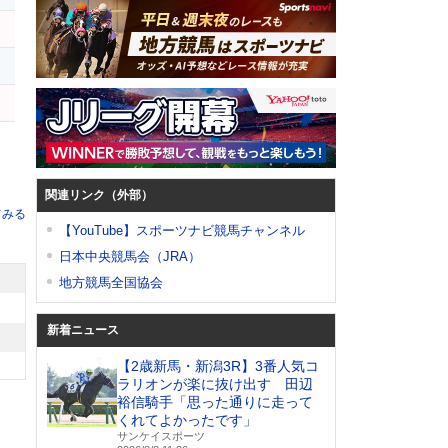
ス
ロ
関連リンク（外部）
てみる
【YouTube】スポーツナビ競馬チャンネル
日本中央競馬会（JRA）
地方競馬全国協会
新着ニュース
【2歳新馬・新潟3R】3番人気コ
ラリオンが楽に抜け出す 田辺
裕信騎手「思った通りに走って
くれてよかったです」
サンケイスポーツ