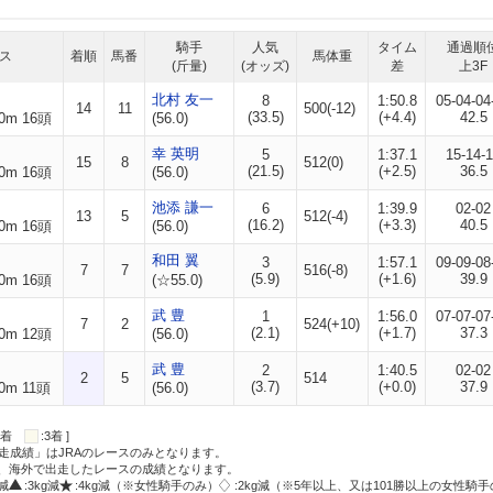
騎手
人気
タイム
通過順
ス
着順
馬番
馬体重
(斤量)
(オッズ)
差
上3F
北村 友一
8
1:50.8
05-04-04
14
11
500(-12)
(33.5)
(+4.4)
42.5
0m 16頭
(56.0)
幸 英明
5
1:37.1
15-14-
15
8
512(0)
(21.5)
(+2.5)
36.5
0m 16頭
(56.0)
池添 謙一
6
1:39.9
02-02
13
5
512(-4)
(16.2)
(+3.3)
40.5
0m 16頭
(56.0)
和田 翼
3
1:57.1
09-09-08
7
7
516(-8)
(5.9)
(+1.6)
39.9
0m 16頭
(☆55.0)
武 豊
1
1:56.0
07-07-07
7
2
524(+10)
(2.1)
(+1.7)
37.3
0m 12頭
(56.0)
武 豊
2
1:40.5
02-02
2
5
514
(3.7)
(+0.0)
37.9
0m 11頭
(56.0)
:2着
:3着 ]
走成績」はJRAのレースのみとなります。
方、海外で出走したレースの成績となります。
g減
:3kg減
:4kg減（※女性騎手のみ）
:2kg減（※5年以上、又は101勝以上の女性騎手