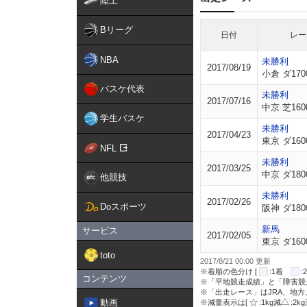
陸上
Bリーグ
日付
レー
NBA
未勝利
2017/08/19
小倉 ダ170
バスケ代表
未勝利
2017/07/16
中京 芝160
学生バスケ
未勝利
2017/04/23
東京 ダ160
NFL
未勝利
2017/03/25
中京 ダ180
他競技
未勝利
2017/02/26
Doスポーツ
阪神 ダ180
新馬
サービス
2017/02/05
東京 ダ160
toto
2017/8/21 00:00 更新
※着順の色分け [
:1着
コンテンツ
※「平地競走成績」と「障害競
※「出走レース」はJRA、地
動画
※減量表示は[
:1kg減
:2k