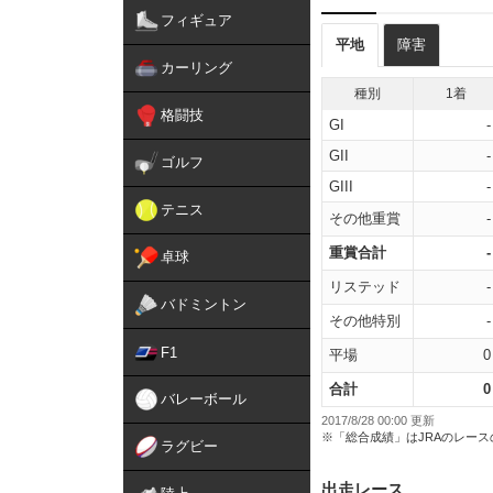
フィギュア
平地
障害
カーリング
種別
1着
格闘技
GI
-
GII
-
ゴルフ
GIII
-
テニス
その他重賞
-
重賞合計
-
卓球
リステッド
-
バドミントン
その他特別
-
F1
平場
0
合計
0
バレーボール
2017/8/28 00:00 更新
※「総合成績」はJRAのレー
ラグビー
出走レース