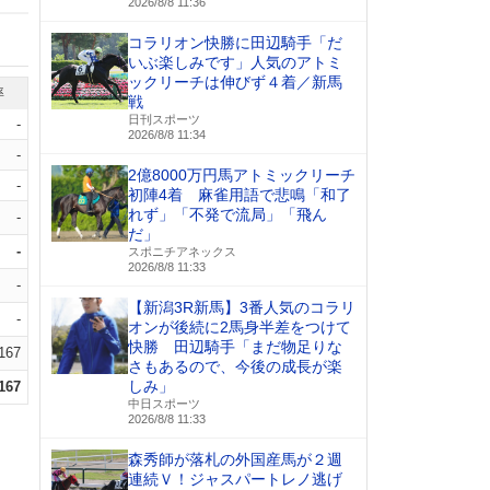
2026/8/8 11:36
コラリオン快勝に田辺騎手「だ
いぶ楽しみです」人気のアトミ
ックリーチは伸びず４着／新馬
率
戦
日刊スポーツ
-
2026/8/8 11:34
-
2億8000万円馬アトミックリーチ
-
初陣4着 麻雀用語で悲鳴「和了
れず」「不発で流局」「飛ん
-
だ」
-
スポニチアネックス
2026/8/8 11:33
-
【新潟3R新馬】3番人気のコラリ
-
オンが後続に2馬身半差をつけて
快勝 田辺騎手「まだ物足りな
.167
さもあるので、今後の成長が楽
しみ」
.167
中日スポーツ
2026/8/8 11:33
森秀師が落札の外国産馬が２週
連続Ｖ！ジャスパートレノ逃げ