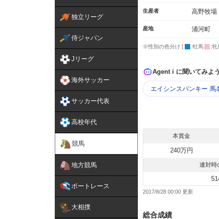
生産者
高野牧場
独立リーグ
産地
浦河町
侍ジャパン
※性別の色分け [
:牡馬
:牝
Jリーグ
Agent i に聞いてみよ
海外サッカー
エイシンスパンキー 馬
サッカー代表
高校年代
本賞金
競馬
240万円
地方競馬
連対時
51
ボートレース
2017/8/28 00:00
大相撲
総合成績