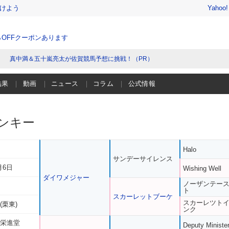
けよう
Yahoo
％OFFクーポンあります
真中満＆五十嵐亮太が佐賀競馬予想に挑戦！（PR）
結果
動画
ニュース
コラム
公式情報
ンキー
Halo
サンデーサイレンス
月6日
Wishing Well
ダイワメジャー
ノーザンテー
ト
スカーレットブーケ
スカーレツト
(栗東)
ンク
 栄進堂
Deputy Ministe