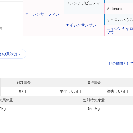
フレンチデピュティ
Mitterand
エーシンサーフィン
キャロルハウ
エイシンサンサン
馬 ]
エイシンギヤ
ツプ
う
名の意味は？
他の質問をし
付加賞金
収得賞金
0万円
平地：0万円
障害：0万円
の馬体重
連対時の斤量
4kg
56.0kg