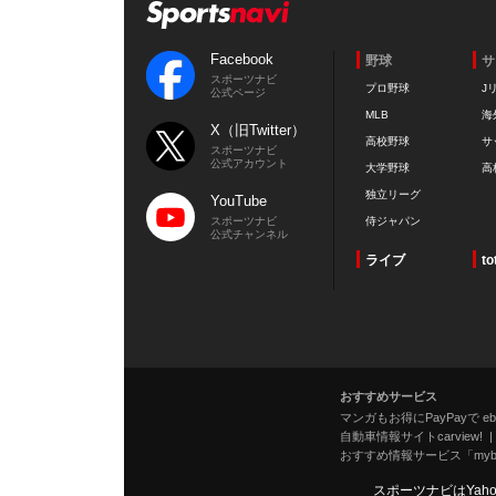
Facebook
野球
サ
スポーツナビ
プロ野球
J
公式ページ
MLB
海
X（旧Twitter）
高校野球
サ
スポーツナビ
公式アカウント
大学野球
高
独立リーグ
YouTube
スポーツナビ
侍ジャパン
公式チャンネル
ライブ
to
おすすめサービス
マンガもお得にPayPayで eboo
自動車情報サイトcarview!
おすすめ情報サービス「mybe
スポーツナビはYah