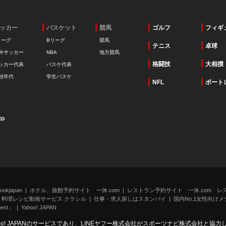
ッカー
バスケット
競馬
ゴルフ
フィギ
リーグ
Bリーグ
競馬
テニス
卓球
外サッカー
NBA
地方競馬
格闘技
大相撲
ッカー代表
バスケ代表
校年代
学生バスケ
NFL
ボート
to
kjapan
ホテル、旅館予約サイト 一休.com
レストラン予約サイト 一休.com レ
料理レシピ動画サービス クラシル
仕事・求人探しはスタンバイ
国内No.1女性向けメデ
st」
Yahoo! JAPAN
oo! JAPANのサービスであり、LINEヤフー株式会社がスポーツナビ株式会社と協