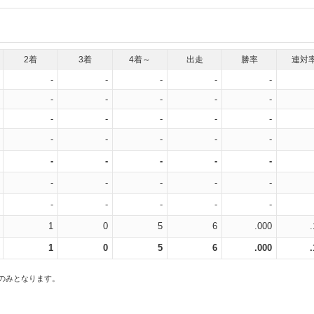
2着
3着
4着～
出走
勝率
連対
-
-
-
-
-
-
-
-
-
-
-
-
-
-
-
-
-
-
-
-
-
-
-
-
-
-
-
-
-
-
-
-
-
-
-
1
0
5
6
.000
1
0
5
6
.000
スのみとなります。