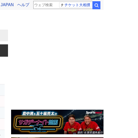
! JAPAN
ヘルプ
チケット大相撲
検索
ス
イ
r