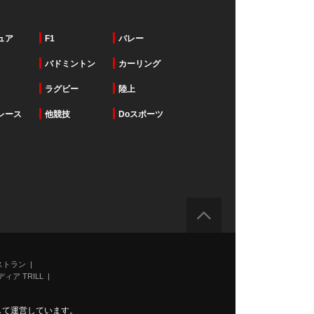
ュア
F1
バレー
バドミントン
カーリング
ラグビー
陸上
レース
他競技
Doスポーツ
ストラン
ィア TRILL
力して運営しています。