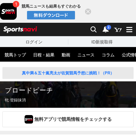
競馬ニュースも結果もすぐわかる
閉じる
スポーツナビ
検索
通知
i
ログイン
ID新規取得
競馬トップ
日程・結果
動画
ニュース
コラム
公式情
真中満＆五十嵐亮太が佐賀競馬予想に挑戦！（PR）
ブロードビーチ
牝 登録抹消
無料アプリで競馬情報をチェックする