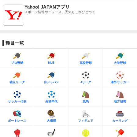
Yahoo! JAPANアプリ
スポーツ情報やニュース、天気もこれひとつで
種目一覧
MLB
プロ野球
高校野球
大学野球
独立リーグ
侍ジャパン
Jリーグ
海外サッカー
サッカー代表
高校年代
競馬
地方競馬
ボートレース
大相撲
フィギュア
カーリング