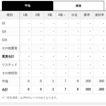
平地
障害
種別
1着
2着
3着
4着～
出走
勝率
連対率
-
-
-
-
-
-
-
GI
-
-
-
-
-
-
-
GII
-
-
-
-
-
-
-
GIII
-
-
-
-
-
-
-
その他重賞
-
-
-
-
-
-
-
重賞合計
-
-
-
-
-
-
-
リステッド
-
-
-
-
-
-
-
その他特別
0
0
1
7
8
.000
.000
平場
0
0
1
7
8
.000
.000
合計
※「総合成績」はJRAのレースのみとなります。