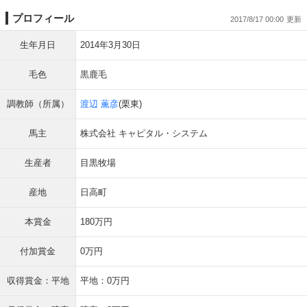
プロフィール
2017/8/17 00:00
生年月日
2014年3月30日
毛色
黒鹿毛
調教師（所属）
渡辺 薫彦
(栗東)
馬主
株式会社 キャピタル・システム
生産者
目黒牧場
産地
日高町
本賞金
180万円
付加賞金
0万円
収得賞金：平地
平地：0万円