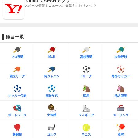
Yahoo! JAPANアプリ
スポーツ情報やニュース、天気もこれひとつで
種目一覧
MLB
プロ野球
高校野球
大学野球
独立リーグ
侍ジャパン
Jリーグ
海外サッカー
サッカー代表
高校年代
競馬
地方競馬
ボートレース
大相撲
フィギュア
カーリング
格闘技
ゴルフ
テニス
卓球