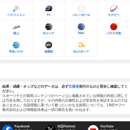
F1
バドミントン
バレーボール
ラグビー
NBA
陸上
Bリーグ
バスケ代表
学生バスケ
他競技
Doスポーツ
結果・成績・オッズなどのデータは、必ず
主催者
発行のものと照合し確認してく
ださい。
スポーツナビの競馬コンテンツのページ上に掲載されている情報の内容に関して
は万全を期しておりますが、その内容の正確性および安全性を保証するものでは
ありません。当該情報に基づいて被ったいかなる損害についても、LINEヤフー
株式会社および情報提供者は一切の責任を負いかねます。
Facebook
X(旧Twitter)
YouTube