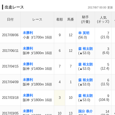
出走レース
2017/8/7 00:00
騎手
人気
日付
レース
着順
馬番
(オッズ)
(斤量)
未勝利
幸 英明
7
2017/08/06
9
12
(21.0)
小倉 ダ1700m 16頭
(56.0)
未勝利
森 裕太朗
3
2017/06/11
6
12
(6.6)
阪神 ダ1800m 16頭
(▲53.0)
未勝利
森 裕太朗
5
2017/04/15
7
7
(12.4)
阪神 ダ1400m 16頭
(▲53.0)
未勝利
森 裕太朗
6
2017/04/09
4
1
(11.5)
阪神 ダ1800m 16頭
(▲53.0)
未勝利
森 裕太朗
9
2017/03/18
3
10
(104.9)
阪神 ダ1800m 16頭
(▲53.0)
未勝利
国分 恭介
14
2017/03/05
10
13