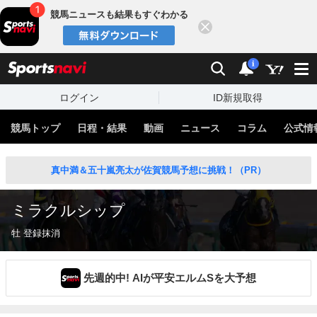
競馬ニュースも結果もすぐわかる
閉じる
スポーツナビ
検索
通知
i
ログイン
ID新規取得
競馬トップ
日程・結果
動画
ニュース
コラム
公式情
真中満＆五十嵐亮太が佐賀競馬予想に挑戦！（PR）
ミラクルシップ
牡 登録抹消
先週的中! AIが平安エルムSを大予想