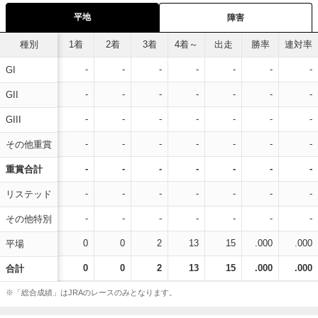
平地
障害
種別
1着
2着
3着
4着～
出走
勝率
連対率
-
-
-
-
-
-
-
GI
-
-
-
-
-
-
-
GII
-
-
-
-
-
-
-
GIII
-
-
-
-
-
-
-
その他重賞
-
-
-
-
-
-
-
重賞合計
-
-
-
-
-
-
-
リステッド
-
-
-
-
-
-
-
その他特別
0
0
2
13
15
.000
.000
平場
0
0
2
13
15
.000
.000
合計
※「総合成績」はJRAのレースのみとなります。