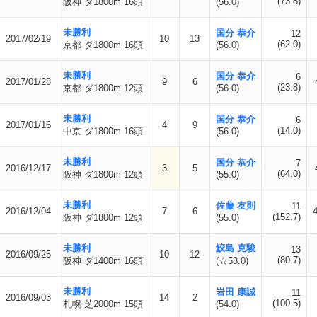
(73.8)
阪神 ダ1800m 16頭
(56.0)
未勝利
国分 恭介
12
2017/02/19
10
13
(62.0)
京都 ダ1800m 16頭
(56.0)
未勝利
国分 恭介
6
2017/01/28
9
6
(23.8)
京都 ダ1800m 12頭
(56.0)
未勝利
国分 恭介
6
2017/01/16
4
9
(14.0)
中京 ダ1800m 16頭
(56.0)
未勝利
国分 恭介
7
2016/12/17
3
5
(64.0)
阪神 ダ1800m 12頭
(55.0)
未勝利
佐藤 友則
11
2016/12/04
7
6
4
(152.7)
阪神 ダ1800m 12頭
(55.0)
未勝利
鮫島 克駿
13
2016/09/25
10
12
(80.7)
阪神 ダ1400m 16頭
(☆53.0)
未勝利
岩田 康誠
11
2016/09/03
14
2
(100.5)
札幌 芝2000m 15頭
(54.0)