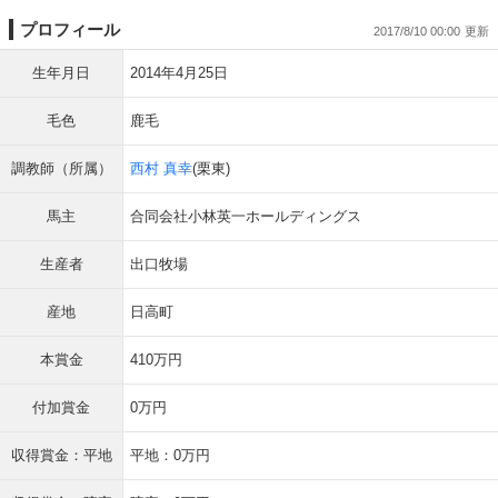
プロフィール
2017/8/10 00:00
生年月日
2014年4月25日
毛色
鹿毛
調教師（所属）
西村 真幸
(栗東)
馬主
合同会社小林英一ホールディングス
生産者
出口牧場
産地
日高町
本賞金
410万円
付加賞金
0万円
収得賞金：平地
平地：0万円