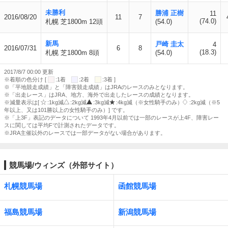
未勝利
勝浦 正樹
11
2016/08/20
11
7
(74.0)
札幌 芝1800m 12頭
(54.0)
新馬
戸崎 圭太
4
2016/07/31
6
8
(18.3)
札幌 芝1800m 8頭
(54.0)
2017/8/7 00:00 更新
※着順の色分け [
:1着
:2着
:3着 ]
※「平地競走成績」と「障害競走成績」はJRAのレースのみとなります。
※「出走レース」はJRA、地方、海外で出走したレースの成績となります。
※減量表示は[
:1kg減
:2kg減
:3kg減
:4kg減（※女性騎手のみ）
:2kg減（※5
年以上、又は101勝以上の女性騎手のみ）] です。
※「上3F」表記のデータについて 1993年4月以前では一部のレースが上4F、障害レー
スに関しては平均Fで計測されたデータです。
※JRA主催以外のレースでは一部データがない場合があります。
競馬場/ウィンズ（外部サイト）
札幌競馬場
函館競馬場
福島競馬場
新潟競馬場