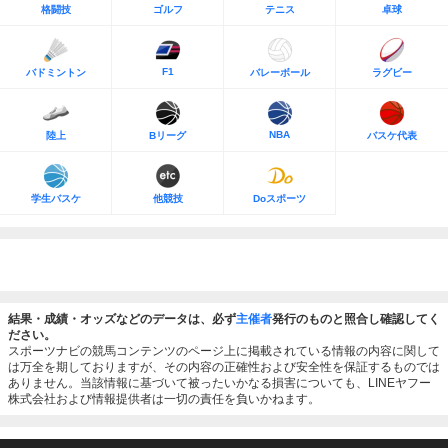
格闘技
ゴルフ
テニス
卓球
F1
バドミントン
バレーボール
ラグビー
NBA
陸上
Bリーグ
バスケ代表
学生バスケ
他競技
Doスポーツ
結果・成績・オッズなどのデータは、必ず
主催者
発行のものと照合し確認してく
ださい。
スポーツナビの競馬コンテンツのページ上に掲載されている情報の内容に関して
は万全を期しておりますが、その内容の正確性および安全性を保証するものでは
ありません。当該情報に基づいて被ったいかなる損害についても、LINEヤフー
株式会社および情報提供者は一切の責任を負いかねます。