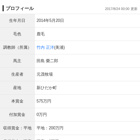
プロフィール
2017/8/24 00:00
生年月日
2014年5月20日
毛色
鹿毛
調教師（所属）
竹内 正洋
(美浦)
馬主
田島 榮二郎
生産者
元茂牧場
産地
新ひだか町
本賞金
575万円
付加賞金
0万円
収得賞金：平地
平地：200万円