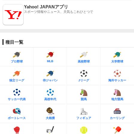
Yahoo! JAPANアプリ
スポーツ情報やニュース、天気もこれひとつで
種目一覧
MLB
プロ野球
高校野球
大学野球
独立リーグ
侍ジャパン
Jリーグ
海外サッカー
サッカー代表
高校年代
競馬
地方競馬
ボートレース
大相撲
フィギュア
カーリング