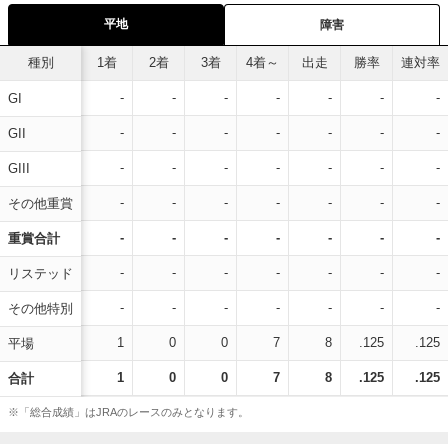
平地
障害
種別
1着
2着
3着
4着～
出走
勝率
連対率
-
-
-
-
-
-
-
GI
-
-
-
-
-
-
-
GII
-
-
-
-
-
-
-
GIII
-
-
-
-
-
-
-
その他重賞
-
-
-
-
-
-
-
重賞合計
-
-
-
-
-
-
-
リステッド
-
-
-
-
-
-
-
その他特別
1
0
0
7
8
.125
.125
平場
1
0
0
7
8
.125
.125
合計
※「総合成績」はJRAのレースのみとなります。