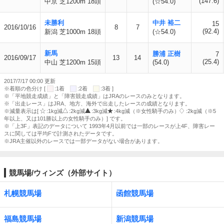
(147.6)
中京 芝1200m 18頭
(☆54.0)
未勝利
中井 裕二
15
2016/10/16
8
7
(92.4)
新潟 芝1000m 18頭
(☆54.0)
新馬
勝浦 正樹
7
2016/09/17
13
14
(25.4)
中山 芝1200m 15頭
(54.0)
2017/7/17 00:00 更新
※着順の色分け [
:1着
:2着
:3着 ]
※「平地競走成績」と「障害競走成績」はJRAのレースのみとなります。
※「出走レース」はJRA、地方、海外で出走したレースの成績となります。
※減量表示は[
:1kg減
:2kg減
:3kg減
:4kg減（※女性騎手のみ）
:2kg減（※5
年以上、又は101勝以上の女性騎手のみ）] です。
※「上3F」表記のデータについて 1993年4月以前では一部のレースが上4F、障害レー
スに関しては平均Fで計測されたデータです。
※JRA主催以外のレースでは一部データがない場合があります。
競馬場/ウィンズ（外部サイト）
札幌競馬場
函館競馬場
福島競馬場
新潟競馬場