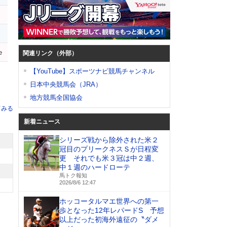
e
関連リンク（外部）
【YouTube】スポーツナビ競馬チャンネル
日本中央競馬会（JRA）
地方競馬全国協会
てみる
新着ニュース
シリーズ戦から除外された米２
冠目のプリークネスＳが日程変
更 それでも米３冠は中２週、
中１週のハードローテ
馬トク報知
2026/8/6 12:47
ホッコータルマエ世界への第一
歩となった12年レパードS 予想
以上だった初海外遠征の〝ダメ