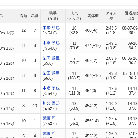
騎手
人気
タイム
通過順
ス
着順
馬番
馬体重
(斤量)
(オッズ)
差
上3F
木幡 初也
10
2:43.5
08-07-09
12
7
468(-6)
(82.8)
(+1.8)
36.9
0m 14頭
(☆54.0)
木幡 初也
11
1:49.1
09-10
8
8
474(+12)
(79.6)
(+0.8)
34.2
0m 13頭
(☆54.0)
柴田 善臣
7
2:03.6
06-05-10
10
3
462(-2)
(23.2)
(+1.8)
36.8
0m 12頭
(55.0)
柴田 善臣
14
1:49.8
15-15-13
8
8
464(+10)
(163.5)
(+0.9)
36.2
0m 16頭
(55.0)
木幡 初也
14
1:12.6
14-14
11
8
454(0)
(111.0)
(+1.2)
37.4
0m 15頭
(☆54.0)
川又 賢治
13
1:10.9
14-13
8
10
454(-2)
(68.9)
(+1.0)
37.0
0m 14頭
(▲52.0)
武藤 雅
7
1:27.4
13-13
10
1
456(+4)
(66.1)
(+1.5)
37.9
0m 15頭
(△53.0)
武藤 雅
12
1:26.9
07-07
5
4
452(-2)