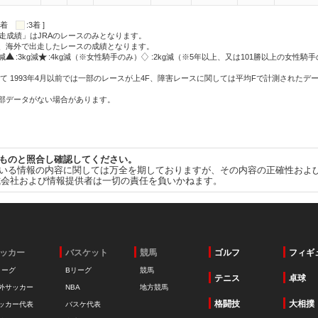
:2着
:3着 ]
走成績」はJRAのレースのみとなります。
方、海外で出走したレースの成績となります。
g減
:3kg減
:4kg減（※女性騎手のみ）
:2kg減（※5年以上、又は101勝以上の女性騎手
て 1993年4月以前では一部のレースが上4F、障害レースに関しては平均Fで計測されたデ
一部データがない場合があります。
ものと照合し確認してください。
いる情報の内容に関しては万全を期しておりますが、その内容の正確性およ
式会社および情報提供者は一切の責任を負いかねます。
ッカー
バスケット
競馬
ゴルフ
フィギ
リーグ
Bリーグ
競馬
テニス
卓球
外サッカー
NBA
地方競馬
格闘技
大相撲
ッカー代表
バスケ代表