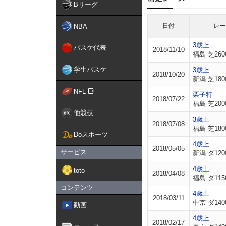
Bリーグ
日付
レー
NBA
3歳上
バスケ代表
2018/11/10
福島 芝260
学生バスケ
3歳上
2018/10/20
新潟 芝180
NFL
栗子特
2018/07/22
福島 芝200
他競技
3歳上
2018/07/08
福島 芝180
Doスポーツ
4歳上
2018/05/05
サービス
新潟 ダ120
4歳上
toto
2018/04/08
福島 ダ115
コンテンツ
4歳上
2018/03/11
中京 ダ140
動画
4歳上
2018/02/17