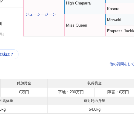
グ
High Chaparral
Kasora
ジューシージーン
Miswaki
町
Miss Queen
Empress Jacki
馬 ]
う
意味は？
他の質問をし
付加賞金
収得賞金
0万円
平地：200万円
障害：0万円
の馬体重
連対時の斤量
6kg
54.0kg