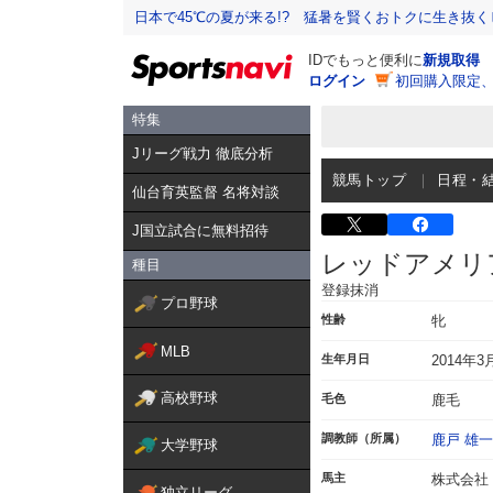
日本で45℃の夏が来る!? 猛暑を賢くおトクに生き抜く
IDでもっと便利に
新規取得
ログイン
初回購入限定
特集
Jリーグ戦力 徹底分析
競馬トップ
日程・
仙台育英監督 名将対談
J国立試合に無料招待
レッドアメリ
種目
登録抹消
プロ野球
性齢
牝
MLB
生年月日
2014年3
高校野球
毛色
鹿毛
調教師（所属）
鹿戸 雄一
大学野球
馬主
株式会社
独立リーグ