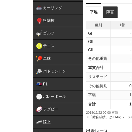
カーリング
平地
障害
格闘技
種別
1着
ゴルフ
GI
-
GII
-
テニス
GIII
-
卓球
その他重賞
-
重賞合計
-
バドミントン
リステッド
-
F1
その他特別
0
平場
1
バレーボール
合計
1
ラグビー
2018/11/22 00:00 更新
※「総合成績」はJRAのレー
陸上
出走レース