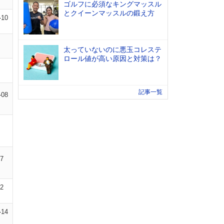
ゴルフに必須なキングマッスル
とクイーンマッスルの鍛え方
-10
太っていないのに悪玉コレステ
ロール値が高い原因と対策は？
記事一覧
-08
07
12
-14