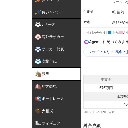
レーシン
侍ジャパン
生産者
乾 皆雄
産地
新ひだか
Jリーグ
※性別の色分け [
:牡馬
:牝
海外サッカー
Agent i に聞いてみよ
サッカー代表
レッドアメリア 馬名の
高校年代
競馬
本賞金
地方競馬
575万円
連対時
ボートレース
45
大相撲
2018/11/22 00:00
フィギュア
総合成績