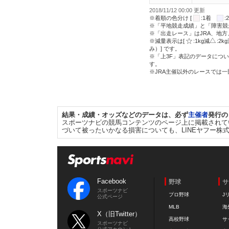
2018/11/12 00:00 更新
※着順の色分け [
:1着
※「平地競走成績」と「障害競
※「出走レース」はJRA、地
※減量表示は[
:1kg減
:2k
み）] です。
※「上3F」表記のデータについ
す。
※JRA主催以外のレースでは
結果・成績・オッズなどのデータは、必ず
主催者
発行の
スポーツナビの競馬コンテンツのページ上に掲載されて
づいて被ったいかなる損害についても、LINEヤフー株
Facebook
野球
サ
スポーツナビ
プロ野球
J
公式ページ
MLB
海
X（旧Twitter）
高校野球
サ
スポーツナビ