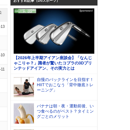
おすすめ記事（Doスポーツ）
位
-13
-10
【2026年上半期アイアン座談会】「なんじ
ゃこりゃ？」識者が驚いたコブラの3Dプリ
ンテッドアイアン、その実力とは
-11
自慢のバックラインを目指す！
HIITでおこなう「背中徹底トレ
ーニング」
バナナは朝・夜・運動前後、い
つ食べるのがベスト？タイミン
グごとのメリット