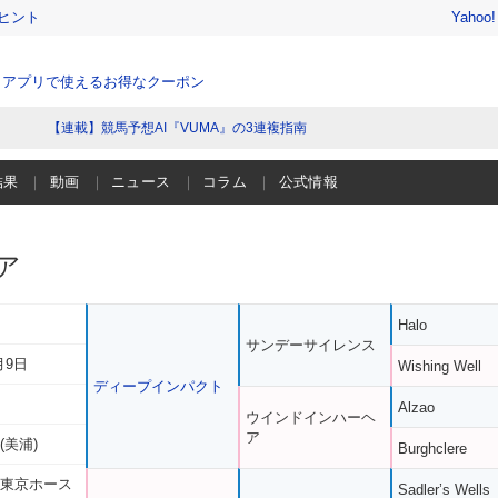
ヒント
Yahoo
、アプリで使えるお得なクーポン
【連載】競馬予想AI『VUMA』の3連複指南
結果
動画
ニュース
コラム
公式情報
ア
Halo
サンデーサイレンス
月9日
Wishing Well
ディープインパクト
Alzao
ウインドインハーヘ
ア
(美浦)
Burghclere
 東京ホース
Sadler’s Wells