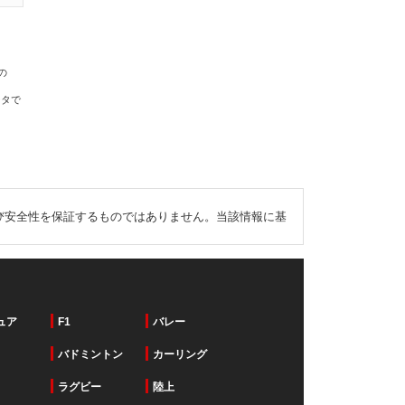
の
ータで
び安全性を保証するものではありません。当該情報に基
ュア
F1
バレー
バドミントン
カーリング
ラグビー
陸上