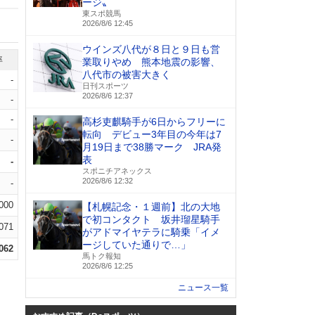
ージ〟
東スポ競馬
2026/8/6 12:45
ウインズ八代が８日と９日も営
率
業取りやめ 熊本地震の影響、
八代市の被害大きく
-
日刊スポーツ
2026/8/6 12:37
-
-
高杉吏麒騎手が6日からフリーに
転向 デビュー3年目の今年は7
-
月19日まで38勝マーク JRA発
表
-
スポニチアネックス
2026/8/6 12:32
-
.000
【札幌記念・１週前】北の大地
で初コンタクト 坂井瑠星騎手
.071
がアドマイヤテラに騎乗「イメ
ージしていた通りで…」
.062
馬トク報知
2026/8/6 12:25
ニュース一覧