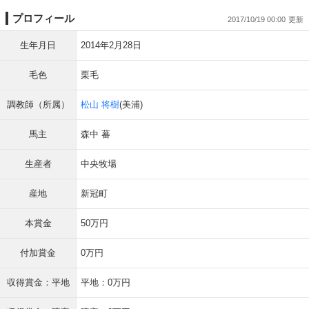
プロフィール
2017/10/19 00:00
生年月日
2014年2月28日
毛色
栗毛
調教師（所属）
松山 将樹
(美浦)
馬主
森中 蕃
生産者
中央牧場
産地
新冠町
本賞金
50万円
付加賞金
0万円
収得賞金：平地
平地：0万円