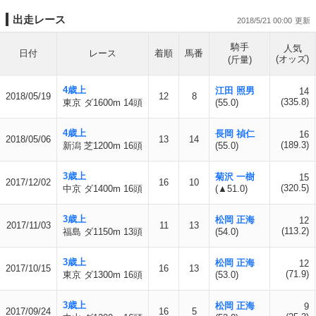
出走レース
2018/5/21 00:00
騎手
人気
日付
レース
着順
馬番
(オッズ)
(斤量)
4歳上
江田 照男
14
2018/05/19
12
8
(335.8)
東京 ダ1600m 14頭
(55.0)
4歳上
長岡 禎仁
16
2018/05/06
13
14
(189.3)
新潟 芝1200m 16頭
(55.0)
3歳上
菊沢 一樹
15
2017/12/02
16
10
(320.5)
中京 ダ1400m 16頭
(▲51.0)
3歳上
松岡 正海
12
2017/11/03
11
13
(113.2)
福島 ダ1150m 13頭
(54.0)
3歳上
松岡 正海
12
2017/10/15
16
13
(71.9)
東京 ダ1300m 16頭
(53.0)
3歳上
松岡 正海
9
2017/09/24
16
5