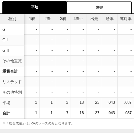
平地
障害
種別
1着
2着
3着
4着～
出走
勝率
連対率
-
-
-
-
-
-
-
GI
-
-
-
-
-
-
-
GII
-
-
-
-
-
-
-
GIII
-
-
-
-
-
-
-
その他重賞
-
-
-
-
-
-
-
重賞合計
-
-
-
-
-
-
-
リステッド
-
-
-
-
-
-
-
その他特別
1
1
3
18
23
.043
.087
平場
1
1
3
18
23
.043
.087
合計
※「総合成績」はJRAのレースのみとなります。