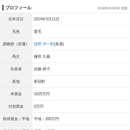
プロフィール
2018/5/24 00:00
生年月日
2014年3月11日
毛色
栗毛
調教師（所属）
浅野 洋一郎
(美浦)
馬主
鹽田 久義
生産者
佐藤 静子
産地
新冠町
本賞金
1625万円
付加賞金
0万円
収得賞金：平地
平地：200万円