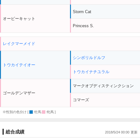
Storm Cat
オーピーキャット
Princess S.
レイクマーメイド
シンボリルドルフ
トウカイテイオー
トウカイナチユラル
マークオブディスティンクション
ゴールデンマザー
コマーズ
※性別の色分け [
:牡馬
:牝馬 ]
総合成績
2018/5/24 00:00