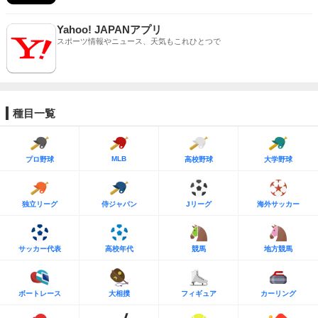
Yahoo! JAPANアプリ
スポーツ情報やニュース、天気もこれひとつで
種目一覧
MLB
プロ野球
高校野球
大学野球
独立リーグ
侍ジャパン
Jリーグ
海外サッカー
サッカー代表
高校年代
競馬
地方競馬
ボートレース
大相撲
フィギュア
カーリング