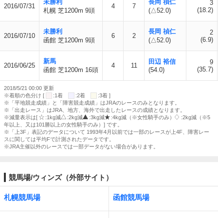
未勝利
長岡 禎仁
3
2016/07/31
4
7
(18.2)
札幌 芝1200m 9頭
(△52.0)
未勝利
長岡 禎仁
2
2016/07/10
6
2
(6.9)
函館 芝1200m 9頭
(△52.0)
新馬
田辺 裕信
9
2016/06/25
4
11
(35.7)
函館 芝1200m 16頭
(54.0)
2018/5/21 00:00 更新
※着順の色分け [
:1着
:2着
:3着 ]
※「平地競走成績」と「障害競走成績」はJRAのレースのみとなります。
※「出走レース」はJRA、地方、海外で出走したレースの成績となります。
※減量表示は[
:1kg減
:2kg減
:3kg減
:4kg減（※女性騎手のみ）
:2kg減（※5
年以上、又は101勝以上の女性騎手のみ）] です。
※「上3F」表記のデータについて 1993年4月以前では一部のレースが上4F、障害レー
スに関しては平均Fで計測されたデータです。
※JRA主催以外のレースでは一部データがない場合があります。
競馬場/ウィンズ（外部サイト）
札幌競馬場
函館競馬場