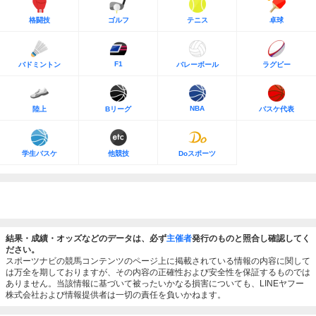
格闘技
ゴルフ
テニス
卓球
F1
バドミントン
バレーボール
ラグビー
NBA
陸上
Bリーグ
バスケ代表
学生バスケ
他競技
Doスポーツ
結果・成績・オッズなどのデータは、必ず
主催者
発行のものと照合し確認してく
ださい。
スポーツナビの競馬コンテンツのページ上に掲載されている情報の内容に関して
は万全を期しておりますが、その内容の正確性および安全性を保証するものでは
ありません。当該情報に基づいて被ったいかなる損害についても、LINEヤフー
株式会社および情報提供者は一切の責任を負いかねます。