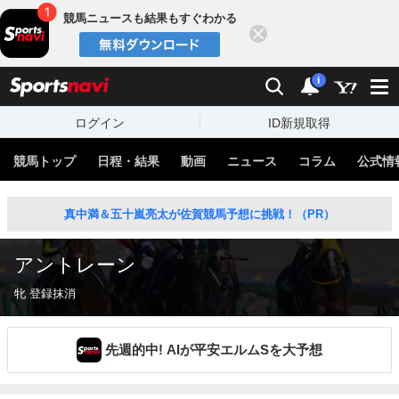
競馬ニュースも結果もすぐわかる
閉じる
スポーツナビ
検索
通知
i
ログイン
ID新規取得
競馬トップ
日程・結果
動画
ニュース
コラム
公式情
真中満＆五十嵐亮太が佐賀競馬予想に挑戦！（PR）
アントレーン
牝 登録抹消
先週的中! AIが平安エルムSを大予想