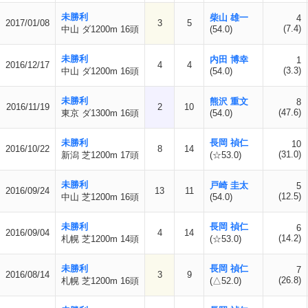
未勝利
柴山 雄一
4
2017/01/08
3
5
(7.4)
中山 ダ1200m 16頭
(54.0)
未勝利
内田 博幸
1
2016/12/17
4
4
(3.3)
中山 ダ1200m 16頭
(54.0)
未勝利
熊沢 重文
8
2016/11/19
2
10
(47.6)
東京 ダ1300m 16頭
(54.0)
未勝利
長岡 禎仁
10
2016/10/22
8
14
(31.0)
新潟 芝1200m 17頭
(☆53.0)
未勝利
戸崎 圭太
5
2016/09/24
13
11
(12.5)
中山 芝1200m 16頭
(54.0)
未勝利
長岡 禎仁
6
2016/09/04
4
14
(14.2)
札幌 芝1200m 14頭
(☆53.0)
未勝利
長岡 禎仁
7
2016/08/14
3
9
(26.8)
札幌 芝1200m 16頭
(△52.0)