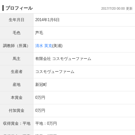
プロフィール
2017/7/20 00:00
生年月日
2014年1月6日
毛色
芦毛
調教師（所属）
清水 英克
(美浦)
馬主
有限会社 コスモヴューファーム
生産者
コスモヴューファーム
産地
新冠町
本賞金
0万円
付加賞金
0万円
収得賞金：平地
平地：0万円