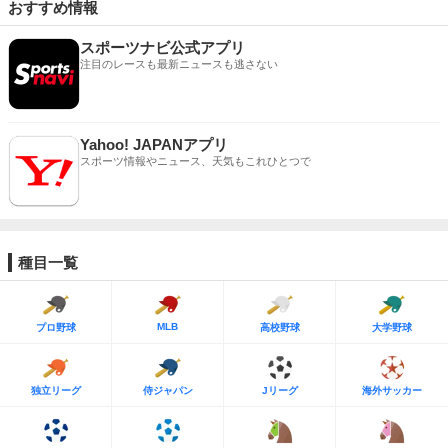
おすすめ情報
スポーツナビ公式アプリ
注目のレースも最新ニュースも逃さない
Yahoo! JAPANアプリ
スポーツ情報やニュース、天気もこれひとつで
種目一覧
MLB
プロ野球
高校野球
大学野球
独立リーグ
侍ジャパン
Jリーグ
海外サッカー