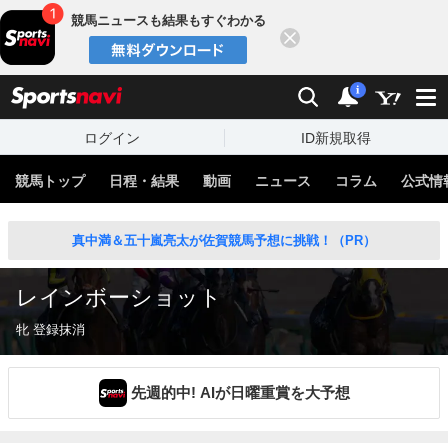
競馬ニュースも結果もすぐわかる
閉じる
スポーツナビ
検索
通知
i
ログイン
ID新規取得
競馬トップ
日程・結果
動画
ニュース
コラム
公式情
真中満＆五十嵐亮太が佐賀競馬予想に挑戦！（PR）
レインボーショット
牝 登録抹消
先週的中! AIが日曜重賞を大予想