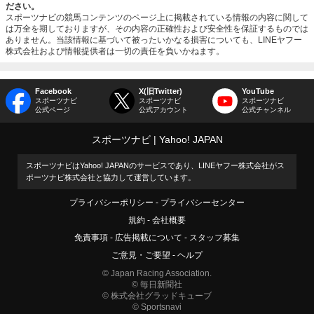
ださい。
スポーツナビの競馬コンテンツのページ上に掲載されている情報の内容に関して
は万全を期しておりますが、その内容の正確性および安全性を保証するものでは
ありません。当該情報に基づいて被ったいかなる損害についても、LINEヤフー
株式会社および情報提供者は一切の責任を負いかねます。
Facebook
X(旧Twitter)
YouTube
スポーツナビ
スポーツナビ
スポーツナビ
公式ページ
公式アカウント
公式チャンネル
スポーツナビ
Yahoo! JAPAN
スポーツナビはYahoo! JAPANのサービスであり、LINEヤフー株式会社がス
ポーツナビ株式会社と協力して運営しています。
プライバシーポリシー
プライバシーセンター
規約
会社概要
免責事項
広告掲載について
スタッフ募集
ご意見・ご要望
ヘルプ
© Japan Racing Association.
© 毎日新聞社
© 株式会社グラッドキューブ
© Sportsnavi