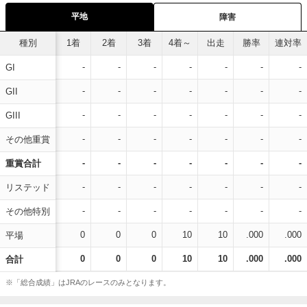
平地
障害
種別
1着
2着
3着
4着～
出走
勝率
連対率
-
-
-
-
-
-
-
GI
-
-
-
-
-
-
-
GII
-
-
-
-
-
-
-
GIII
-
-
-
-
-
-
-
その他重賞
-
-
-
-
-
-
-
重賞合計
-
-
-
-
-
-
-
リステッド
-
-
-
-
-
-
-
その他特別
0
0
0
10
10
.000
.000
平場
0
0
0
10
10
.000
.000
合計
※「総合成績」はJRAのレースのみとなります。