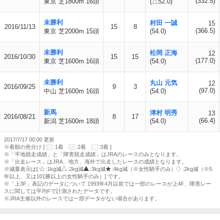
(332.5)
東京 芝1800m 16頭
(△52.0)
未勝利
村田 一誠
15
2016/11/13
15
8
(366.5)
東京 芝2000m 15頭
(54.0)
未勝利
松岡 正海
12
2016/10/30
15
15
(177.0)
東京 芝1600m 16頭
(54.0)
未勝利
丸山 元気
12
2016/09/25
9
3
(97.0)
中山 芝1600m 16頭
(54.0)
新馬
津村 明秀
13
2016/08/21
8
17
(66.4)
新潟 芝1600m 18頭
(54.0)
2017/7/17 00:00 更新
※着順の色分け [
:1着
:2着
:3着 ]
※「平地競走成績」と「障害競走成績」はJRAのレースのみとなります。
※「出走レース」はJRA、地方、海外で出走したレースの成績となります。
※減量表示は[
:1kg減
:2kg減
:3kg減
:4kg減（※女性騎手のみ）
:2kg減（※5
年以上、又は101勝以上の女性騎手のみ）] です。
※「上3F」表記のデータについて 1993年4月以前では一部のレースが上4F、障害レー
スに関しては平均Fで計測されたデータです。
※JRA主催以外のレースでは一部データがない場合があります。