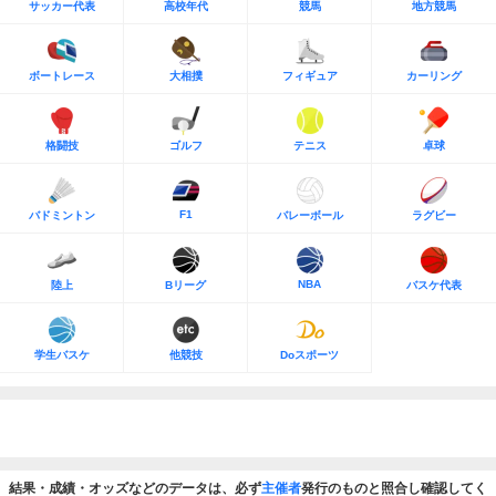
サッカー代表
高校年代
競馬
地方競馬
ボートレース
大相撲
フィギュア
カーリング
格闘技
ゴルフ
テニス
卓球
F1
バドミントン
バレーボール
ラグビー
NBA
陸上
Bリーグ
バスケ代表
学生バスケ
他競技
Doスポーツ
結果・成績・オッズなどのデータは、必ず
主催者
発行のものと照合し確認してく