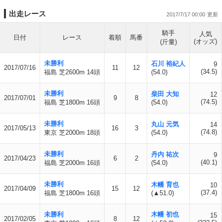
出走レース
2017/7/17 00:00
騎手
人気
日付
レース
着順
馬番
(オッズ)
(斤量)
未勝利
石川 裕紀人
9
2017/07/16
11
12
(34.5)
福島 芝2600m 14頭
(54.0)
未勝利
柴田 大知
12
2017/07/01
9
8
(74.5)
福島 芝1800m 16頭
(54.0)
未勝利
丸山 元気
14
2017/05/13
16
3
(74.8)
東京 芝2000m 18頭
(54.0)
未勝利
丹内 祐次
9
2017/04/23
6
2
(40.1)
福島 芝2000m 16頭
(54.0)
未勝利
木幡 育也
10
2017/04/09
15
12
(37.4)
福島 芝1800m 16頭
(▲51.0)
未勝利
木幡 初也
15
2017/02/05
8
12