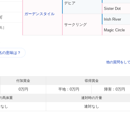
デヒア
Sister Dot
ガーデンスタイル
町
Irish River
サークリング
馬 ]
Magic Circle
う
名の意味は？
他の質問をし
付加賞金
収得賞金
0万円
平地：0万円
障害：0万円
の馬体重
連対時の斤量
対なし
連対なし