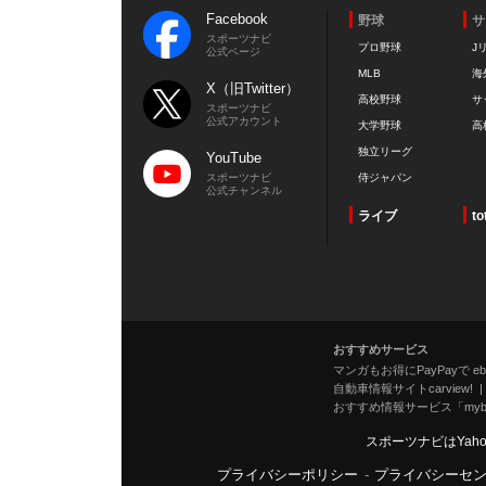
Facebook
野球
サ
スポーツナビ
プロ野球
J
公式ページ
MLB
海
X（旧Twitter）
高校野球
サ
スポーツナビ
公式アカウント
大学野球
高
独立リーグ
YouTube
スポーツナビ
侍ジャパン
公式チャンネル
ライブ
to
おすすめサービス
マンガもお得にPayPayで eboo
自動車情報サイトcarview!
おすすめ情報サービス「mybe
スポーツナビはYah
プライバシーポリシー
-
プライバシーセ