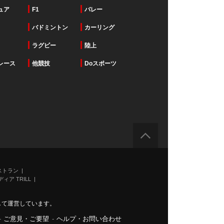
ュア
F1
バレー
バドミントン
カーリング
ラグビー
陸上
レース
他競技
Doスポーツ
ストラン
ィア TRILL
力して運営しています。
-
ご意見・ご要望
-
ヘルプ・お問い合わせ