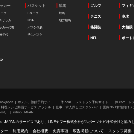
ッカー
バスケット
競馬
ゴルフ
フィギ
リーグ
Bリーグ
競馬
テニス
卓球
外サッカー
NBA
地方競馬
格闘技
大相撲
ッカー代表
バスケ代表
校年代
学生バスケ
NFL
ボート
to
kjapan
ホテル、旅館予約サイト 一休.com
レストラン予約サイト 一休.com レ
料理レシピ動画サービス クラシル
仕事・求人探しはスタンバイ
国内No.1女性向けメデ
st」
Yahoo! JAPAN
oo! JAPANのサービスであり、LINEヤフー株式会社がスポーツナビ株式会社と協
ンター
-
利用規約
-
会社概要
-
免責事項
-
広告掲載について
-
スタッフ募集