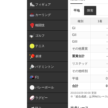
フィギュア
平地
障害
カーリング
種別
1着
格闘技
GI
-
GII
-
ゴルフ
GIII
-
テニス
その他重賞
-
重賞合計
-
卓球
リステッド
-
バドミントン
その他特別
-
F1
平場
0
合計
0
バレーボール
2015/10/29 00:00 更新
※「総合成績」はJRAのレー
ラグビー
出走レース