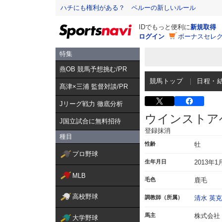
ハチにも権利がある？ ペルーの新しいルール
IDでもっと便利に
新規取得
ログイン
ボーナスセレク
特集
燕OB 競馬予想挑む/PR
競馬トップ
日程・
髙津×三浦 監督対談/PR
Jリーグ戦力 徹底分析
ウインストア
J国立試合に無料招待
登録抹消
種目
性齢
牡
プロ野球
生年月日
2013年1
MLB
毛色
鹿毛
高校野球
調教師（所属）
清水 英克
馬主
株式会社
大学野球