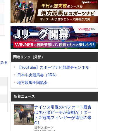
関連リンク（外部）
てみる
【YouTube】スポーツナビ競馬チャンネル
日本中央競馬会（JRA）
地方競馬全国協会
新着ニュース
ナイソス引退のバファート厩舎
はネバダビーチが参戦か！ダー
ト２冠馬フィンガーが遠征の米
G1
日刊スポーツ