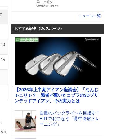
馬トク報知
2026/8/8 13:21
位
ニュース一覧
おすすめ記事（Doスポーツ）
-10
-15
【2026年上半期アイアン座談会】「なんじ
ゃこりゃ？」識者が驚いたコブラの3Dプリ
ンテッドアイアン、その実力とは
自慢のバックラインを目指す！
HIITでおこなう「背中徹底トレ
の
ーニング」
ータで