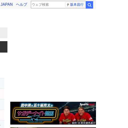
! JAPAN
ヘルプ
坂本昌行
検索
レ
ロ
r