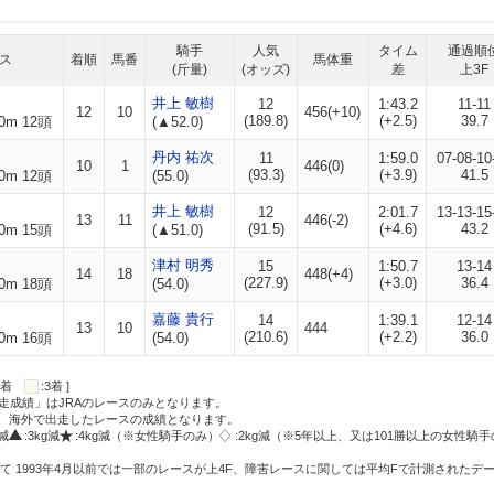
騎手
人気
タイム
通過順
ス
着順
馬番
馬体重
(斤量)
(オッズ)
差
上3F
井上 敏樹
12
1:43.2
11-11
12
10
456(+10)
(189.8)
(+2.5)
39.7
0m 12頭
(▲52.0)
丹内 祐次
11
1:59.0
07-08-10
10
1
446(0)
(93.3)
(+3.9)
41.5
0m 12頭
(55.0)
井上 敏樹
12
2:01.7
13-13-15
13
11
446(-2)
(91.5)
(+4.6)
43.2
0m 15頭
(▲51.0)
津村 明秀
15
1:50.7
13-14
14
18
448(+4)
(227.9)
(+3.0)
36.4
0m 18頭
(54.0)
嘉藤 貴行
14
1:39.1
12-14
13
10
444
(210.6)
(+2.2)
36.0
0m 16頭
(54.0)
:2着
:3着 ]
走成績」はJRAのレースのみとなります。
方、海外で出走したレースの成績となります。
g減
:3kg減
:4kg減（※女性騎手のみ）
:2kg減（※5年以上、又は101勝以上の女性騎手
て 1993年4月以前では一部のレースが上4F、障害レースに関しては平均Fで計測されたデ