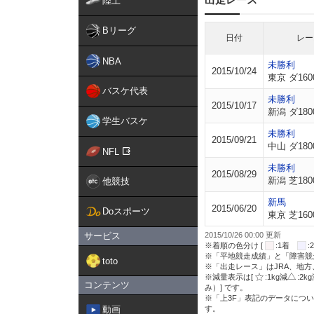
陸上
Bリーグ
日付
レー
NBA
未勝利
2015/10/24
東京 ダ160
バスケ代表
未勝利
2015/10/17
新潟 ダ180
学生バスケ
未勝利
2015/09/21
中山 ダ180
NFL
未勝利
2015/08/29
新潟 芝180
他競技
新馬
2015/06/20
Doスポーツ
東京 芝160
サービス
2015/10/26 00:00 更新
※着順の色分け [
:1着
※「平地競走成績」と「障害競
toto
※「出走レース」はJRA、地
※減量表示は[
:1kg減
:2k
コンテンツ
み）] です。
※「上3F」表記のデータについ
動画
す。