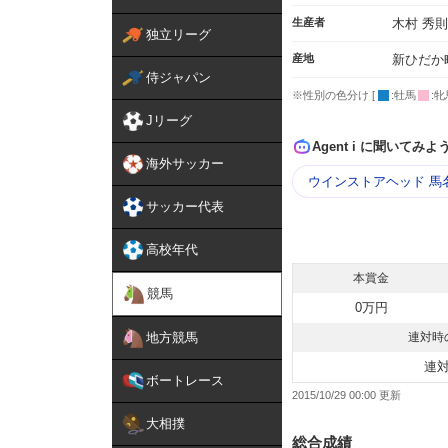
生産者
木村 秀則
独立リーグ
産地
新ひだか
侍ジャパン
※性別の色分け [
:牡馬
:牝
Jリーグ
Agent i に聞いてみよ
海外サッカー
ウインストアヘッド 馬
サッカー代表
高校年代
本賞金
競馬
0万円
地方競馬
連対時
連
ボートレース
2015/10/29 00:00
大相撲
総合成績