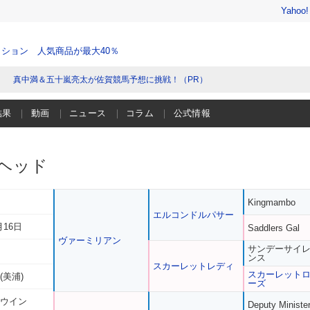
Yahoo
ション 人気商品が最大40％
真中満＆五十嵐亮太が佐賀競馬予想に挑戦！（PR）
結果
動画
ニュース
コラム
公式情報
ヘッド
Kingmambo
エルコンドルパサー
月16日
Saddlers Gal
ヴァーミリアン
サンデーサイ
ンス
スカーレットレディ
スカーレット
(美浦)
ーズ
 ウイン
Deputy Ministe