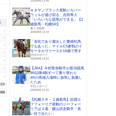
2026/8/8 13:45
キタサンブラック産駒シルバー
ウィルが逃げ切る 吉田隼人
「いろいろな競馬ができる」【2
率
歳新馬・札幌5R】
東スポ競馬
-
2026/8/8 13:34
-
「名牝であり傑出した繁殖牝馬
-
でもあった」マイルCS参戦のイ
モータルヴァースが18歳で死す
-
日刊スポーツ
2026/8/8 13:22
-
【JRA】今村聖奈騎手が新潟競馬
-
9R以降4鞍すべて乗り替わり
-
4Rの馬場入場時に放馬し負傷し
たため
.000
中日スポーツ
2026/8/8 13:22
.000
【札幌５Ｒ・２歳新馬】好調エ
フフォーリア産駒のジーフォー
リアは４着 横山武史騎手「長
い目でみたい」