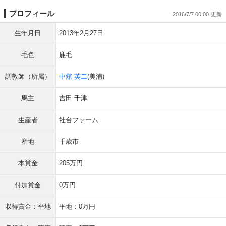
プロフィール
2016/7/7 00:00
生年月日
2013年2月27日
毛色
鹿毛
調教師（所属）
中舘 英二
(美浦)
馬主
吉田 千津
生産者
社台ファーム
産地
千歳市
本賞金
205万円
付加賞金
0万円
収得賞金：平地
平地：0万円