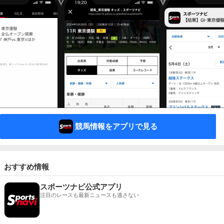
競馬情報をアプリで見る
おすすめ情報
スポーツナビ公式アプリ
注目のレースも最新ニュースも逃さない