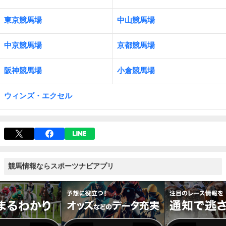
東京競馬場
中山競馬場
中京競馬場
京都競馬場
阪神競馬場
小倉競馬場
ウィンズ・エクセル
競馬情報ならスポーツナビアプリ