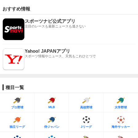
おすすめ情報
スポーツナビ公式アプリ
注目のレースも最新ニュースも逃さない
Yahoo! JAPANアプリ
スポーツ情報やニュース、天気もこれひとつで
種目一覧
MLB
プロ野球
高校野球
大学野球
独立リーグ
侍ジャパン
Jリーグ
海外サッカー