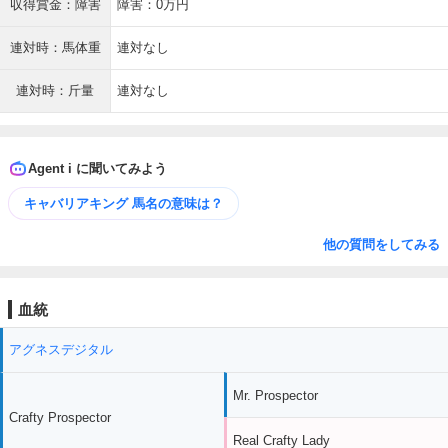
収得賞金：障害
障害：0万円
連対時：馬体重
連対なし
連対時：斤量
連対なし
Agent i に聞いてみよう
キャバリアキング 馬名の意味は？
他の質問をしてみる
血統
アグネスデジタル
Mr. Prospector
Crafty Prospector
Real Crafty Lady