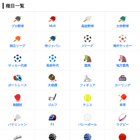
種目一覧
MLB
プロ野球
高校野球
大学野球
独立リーグ
侍ジャパン
Jリーグ
海外サッカー
サッカー代表
高校年代
競馬
地方競馬
ボートレース
大相撲
フィギュア
カーリング
格闘技
ゴルフ
テニス
卓球
F1
バドミントン
バレーボール
ラグビー