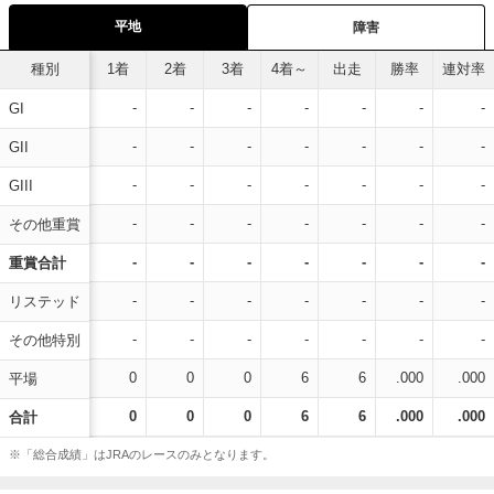
平地
障害
種別
1着
2着
3着
4着～
出走
勝率
連対率
-
-
-
-
-
-
-
GI
-
-
-
-
-
-
-
GII
-
-
-
-
-
-
-
GIII
-
-
-
-
-
-
-
その他重賞
-
-
-
-
-
-
-
重賞合計
-
-
-
-
-
-
-
リステッド
-
-
-
-
-
-
-
その他特別
0
0
0
6
6
.000
.000
平場
0
0
0
6
6
.000
.000
合計
※「総合成績」はJRAのレースのみとなります。