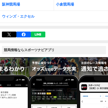
阪神競馬場
小倉競馬場
ウィンズ・エクセル
競馬情報ならスポーツナビアプリ