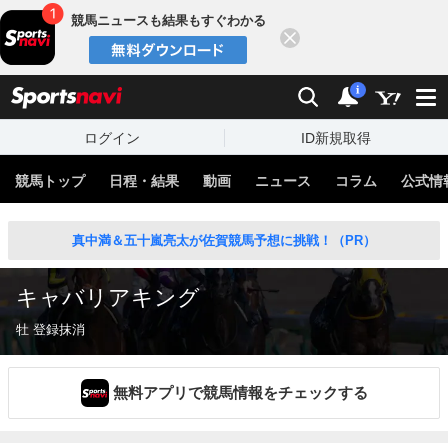
競馬ニュースも結果もすぐわかる
閉じる
スポーツナビ
検索
通知
i
ログイン
ID新規取得
競馬トップ
日程・結果
動画
ニュース
コラム
公式情
真中満＆五十嵐亮太が佐賀競馬予想に挑戦！（PR）
キャバリアキング
牡 登録抹消
無料アプリで競馬情報をチェックする