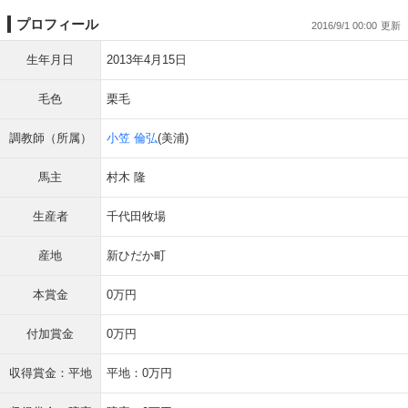
プロフィール
2016/9/1 00:00
生年月日
2013年4月15日
毛色
栗毛
調教師（所属）
小笠 倫弘
(美浦)
馬主
村木 隆
生産者
千代田牧場
産地
新ひだか町
本賞金
0万円
付加賞金
0万円
収得賞金：平地
平地：0万円