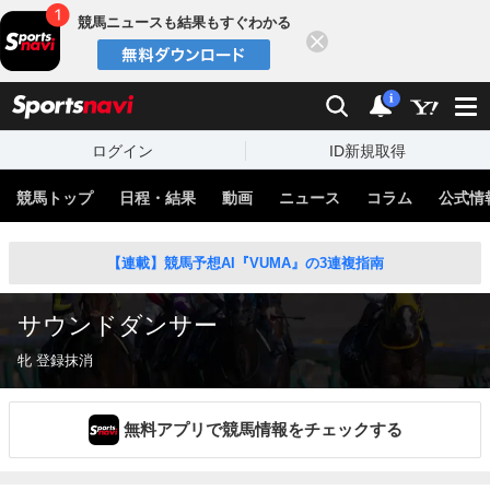
競馬ニュースも結果もすぐわかる
閉じる
スポーツナビ
検索
通知
i
ログイン
ID新規取得
競馬トップ
日程・結果
動画
ニュース
コラム
公式情
【連載】競馬予想AI『VUMA』の3連複指南
サウンドダンサー
牝 登録抹消
無料アプリで競馬情報をチェックする