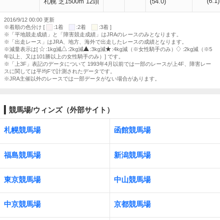
(6.1)
札幌 芝1500m 12頭
(54.0)
2016/9/12 00:00 更新
※着順の色分け [
:1着
:2着
:3着 ]
※「平地競走成績」と「障害競走成績」はJRAのレースのみとなります。
※「出走レース」はJRA、地方、海外で出走したレースの成績となります。
※減量表示は[
:1kg減
:2kg減
:3kg減
:4kg減（※女性騎手のみ）
:2kg減（※5
年以上、又は101勝以上の女性騎手のみ）] です。
※「上3F」表記のデータについて 1993年4月以前では一部のレースが上4F、障害レー
スに関しては平均Fで計測されたデータです。
※JRA主催以外のレースでは一部データがない場合があります。
競馬場/ウィンズ（外部サイト）
札幌競馬場
函館競馬場
福島競馬場
新潟競馬場
東京競馬場
中山競馬場
中京競馬場
京都競馬場