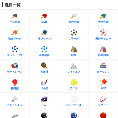
種目一覧
MLB
プロ野球
高校野球
大学野球
独立リーグ
侍ジャパン
Jリーグ
海外サッカー
サッカー代表
高校年代
競馬
地方競馬
ボートレース
大相撲
フィギュア
カーリング
格闘技
ゴルフ
テニス
卓球
F1
バドミントン
バレーボール
ラグビー