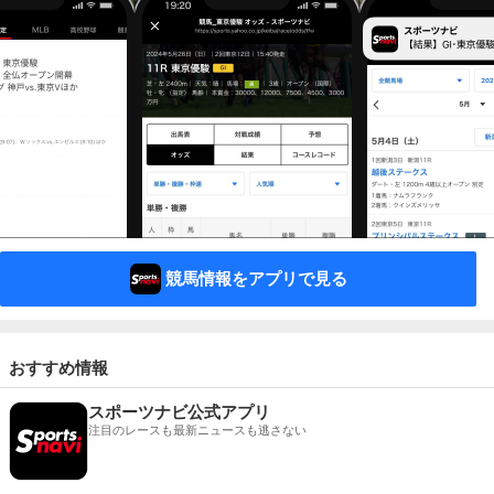
競馬情報をアプリで見る
おすすめ情報
スポーツナビ公式アプリ
注目のレースも最新ニュースも逃さない