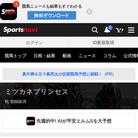
競馬ニュースも結果もすぐわかる
閉じる
スポーツナビ
検索
通知
i
ログイン
ID新規取得
競馬トップ
日程・結果
動画
ニュース
コラム
公式情
真中満＆五十嵐亮太が佐賀競馬予想に挑戦！（PR）
ミツカネプリンセス
牝 登録抹消
先週的中! AIが平安エルムSを大予想