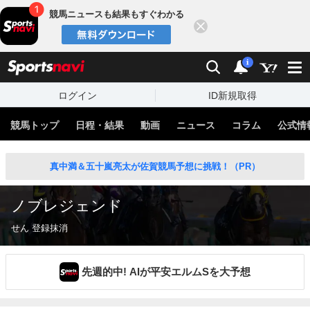
競馬ニュースも結果もすぐわかる
閉じる
スポーツナビ
検索
通知
i
ログイン
ID新規取得
競馬トップ
日程・結果
動画
ニュース
コラム
公式情
真中満＆五十嵐亮太が佐賀競馬予想に挑戦！（PR）
ノブレジェンド
せん 登録抹消
先週的中! AIが平安エルムSを大予想