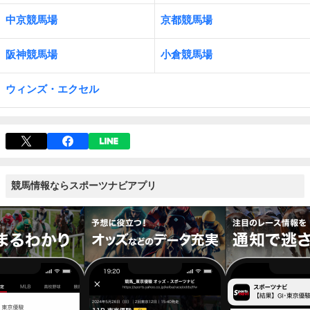
中京競馬場
京都競馬場
阪神競馬場
小倉競馬場
ウィンズ・エクセル
競馬情報ならスポーツナビアプリ