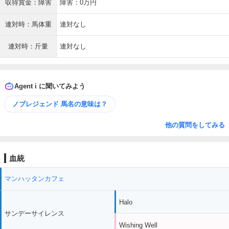
収得賞金：障害
障害：0万円
連対時：馬体重
連対なし
連対時：斤量
連対なし
Agent i に聞いてみよう
ノブレジェンド 馬名の意味は？
他の質問をしてみる
血統
マンハッタンカフェ
Halo
サンデーサイレンス
Wishing Well