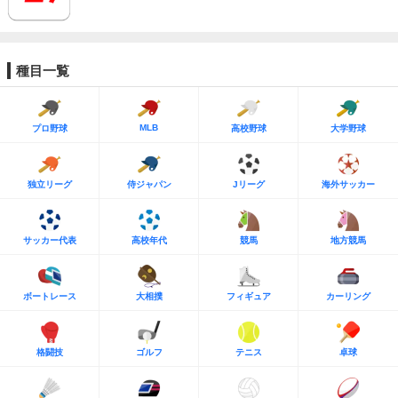
種目一覧
MLB
プロ野球
高校野球
大学野球
独立リーグ
侍ジャパン
Jリーグ
海外サッカー
サッカー代表
高校年代
競馬
地方競馬
ボートレース
大相撲
フィギュア
カーリング
格闘技
ゴルフ
テニス
卓球