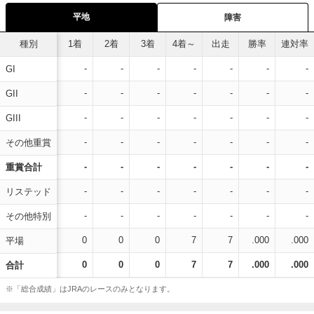
平地
障害
種別
1着
2着
3着
4着～
出走
勝率
連対率
-
-
-
-
-
-
-
GI
-
-
-
-
-
-
-
GII
-
-
-
-
-
-
-
GIII
-
-
-
-
-
-
-
その他重賞
-
-
-
-
-
-
-
重賞合計
-
-
-
-
-
-
-
リステッド
-
-
-
-
-
-
-
その他特別
0
0
0
7
7
.000
.000
平場
0
0
0
7
7
.000
.000
合計
※「総合成績」はJRAのレースのみとなります。