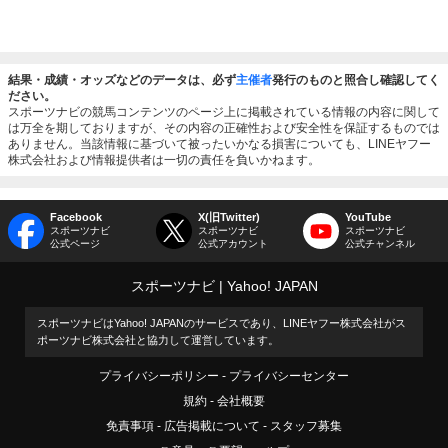
結果・成績・オッズなどのデータは、必ず
主催者
発行のものと照合し確認してく
ださい。
スポーツナビの競馬コンテンツのページ上に掲載されている情報の内容に関して
は万全を期しておりますが、その内容の正確性および安全性を保証するものでは
ありません。当該情報に基づいて被ったいかなる損害についても、LINEヤフー
株式会社および情報提供者は一切の責任を負いかねます。
Facebook
X(旧Twitter)
YouTube
スポーツナビ
スポーツナビ
スポーツナビ
公式ページ
公式アカウント
公式チャンネル
スポーツナビ
Yahoo! JAPAN
スポーツナビはYahoo! JAPANのサービスであり、LINEヤフー株式会社がス
ポーツナビ株式会社と協力して運営しています。
プライバシーポリシー
プライバシーセンター
規約
会社概要
免責事項
広告掲載について
スタッフ募集