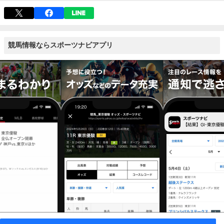
競馬情報ならスポーツナビアプリ