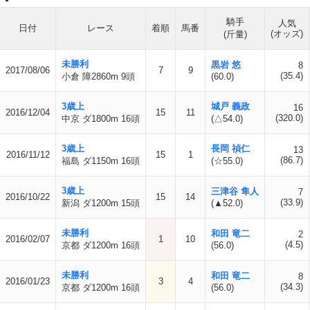
騎手
人気
日付
レース
着順
馬番
(オッズ)
(斤量)
未勝利
黒岩 悠
8
2017/08/06
7
9
(35.4)
小倉 障2860m 9頭
(60.0)
3歳上
城戸 義政
16
2016/12/04
15
11
(320.0)
中京 ダ1800m 16頭
(△54.0)
3歳上
長岡 禎仁
13
2016/11/12
15
1
(86.7)
福島 ダ1150m 16頭
(☆55.0)
3歳上
三津谷 隼人
7
2016/10/22
15
14
(33.9)
新潟 ダ1200m 15頭
(▲52.0)
未勝利
和田 竜二
2
2016/02/07
1
10
(4.5)
京都 ダ1200m 16頭
(56.0)
未勝利
和田 竜二
8
2016/01/23
3
4
(34.3)
京都 ダ1200m 16頭
(56.0)