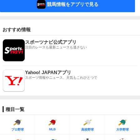
競馬情報をアプリで見る
おすすめ情報
スポーツナビ公式アプリ
注目のレースも最新ニュースも逃さない
Yahoo! JAPANアプリ
スポーツ情報やニュース、天気もこれひとつで
種目一覧
MLB
プロ野球
高校野球
大学野球