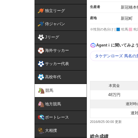
生産者
新冠橋本
独立リーグ
産地
新冠町
侍ジャパン
※性別の色分け [
:牡馬
:牝
Jリーグ
Agent i に聞いてみよ
海外サッカー
タケデンローズ 馬名の
サッカー代表
高校年代
本賞金
競馬
48万円
地方競馬
連対時
連
ボートレース
2016/8/25 00:00
大相撲
総合成績