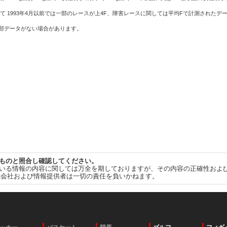
て 1993年4月以前では一部のレースが上4F、障害レースに関しては平均Fで計測されたデ
一部データがない場合があります。
ものと照合し確認してください。
いる情報の内容に関しては万全を期しておりますが、その内容の正確性およ
式会社および情報提供者は一切の責任を負いかねます。