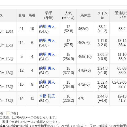
騎手
人気
タイム
通過順
ス
着順
馬番
馬体重
(斤量)
(オッズ)
差
上3F
的場 勇人
12
56.1
11
10
462(0)
33.2
(52.8)
(+1.2)
0m 18頭
(54.0)
的場 勇人
12
1:11.9
13-14
14
6
462(-6)
(67.5)
(+2.0)
36.4
0m 16頭
(54.0)
的場 勇人
15
1:09.8
11-10
5
4
468(-10)
(254.9)
(+0.9)
35.0
0m 16頭
(54.0)
的場 勇人
15
1:24.8
08-09
12
4
478(+6)
(377.3)
(+1.8)
36.0
0m 18頭
(54.0)
的場 勇人
15
1:52.4
02-02-05
16
9
472(-6)
(764.6)
(+2.5)
37.7
0m 16頭
(54.0)
木幡 初広
16
1:44.8
12-13
14
11
478
(226.2)
(+4.4)
41.7
0m 16頭
(54.0)
:2着
:3着 ]
走成績」はJRAのレースのみとなります。
方、海外で出走したレースの成績となります。
g減
:3kg減
:4kg減（※女性騎手のみ）
:2kg減（※5年以上、又は101勝以上の女性騎手