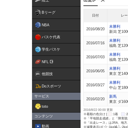
陸上
Bリーグ
日付
レー
NBA
未勝利
2016/08/20
新潟 芝100
バスケ代表
未勝利
2016/07/16
福島 芝120
学生バスケ
未勝利
2016/07/03
福島 芝120
NFL
未勝利
2016/06/05
東京 芝140
他競技
未勝利
2016/03/27
Doスポーツ
中山 芝180
サービス
新馬
2016/02/20
東京 ダ160
toto
2016/8/22 00:00 更新
※着順の色分け [
:1着
コンテンツ
※「平地競走成績」と「障害競
※「出走レース」はJRA、地
動画
※減量表示は[
:1kg減
:2k