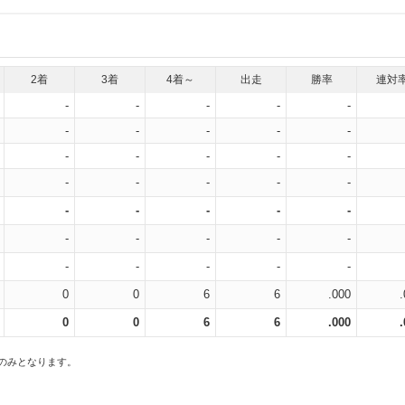
2着
3着
4着～
出走
勝率
連対
-
-
-
-
-
-
-
-
-
-
-
-
-
-
-
-
-
-
-
-
-
-
-
-
-
-
-
-
-
-
-
-
-
-
-
0
0
6
6
.000
0
0
6
6
.000
スのみとなります。