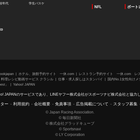
校年代
学生バスケ
NFL
ボート
to
kjapan
ホテル、旅館予約サイト 一休.com
レストラン予約サイト 一休.com レ
料理レシピ動画サービス クラシル
仕事・求人探しはスタンバイ
国内No.1女性向けメデ
st」
Yahoo! JAPAN
oo! JAPANのサービスであり、LINEヤフー株式会社がスポーツナビ株式会社と協
ンター
-
利用規約
-
会社概要
-
免責事項
-
広告掲載について
-
スタッフ募集
© Japan Racing Association.
© 毎日新聞社
© 株式会社グラッドキューブ
© Sportsnavi
© LY Corporation