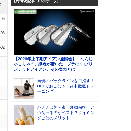
おすすめ記事（Doスポーツ）
位
-05
-03
-02
【2026年上半期アイアン座談会】「なんじ
ゃこりゃ？」識者が驚いたコブラの3Dプリ
ンテッドアイアン、その実力とは
自慢のバックラインを目指す！
HIITでおこなう「背中徹底トレ
ーニング」
バナナは朝・夜・運動前後、い
つ食べるのがベスト？タイミン
グごとのメリット