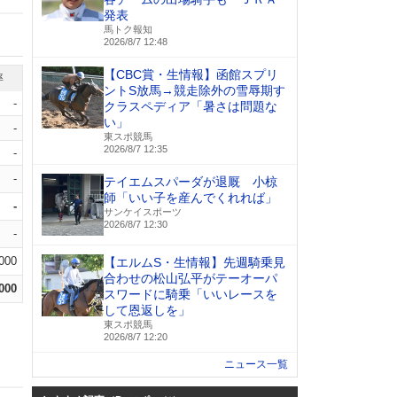
発表
馬トク報知
2026/8/7 12:48
【CBC賞・生情報】函館スプリ
率
ントS放馬→競走除外の雪辱期す
-
クラスペディア「暑さは問題な
い」
-
東スポ競馬
2026/8/7 12:35
-
-
テイエムスパーダが退厩 小椋
師「いい子を産んでくれれば」
-
サンケイスポーツ
2026/8/7 12:30
-
.000
【エルムS・生情報】先週騎乗見
合わせの松山弘平がテーオーパ
.000
スワードに騎乗「いいレースを
して恩返しを」
東スポ競馬
2026/8/7 12:20
ニュース一覧