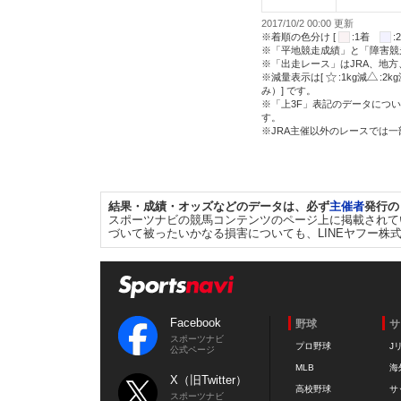
2017/10/2 00:00 更新
※着順の色分け [
:1着
※「平地競走成績」と「障害競
※「出走レース」はJRA、地
※減量表示は[
:1kg減
:2k
み）] です。
※「上3F」表記のデータについ
す。
※JRA主催以外のレースでは
結果・成績・オッズなどのデータは、必ず
主催者
発行の
スポーツナビの競馬コンテンツのページ上に掲載されて
づいて被ったいかなる損害についても、LINEヤフー株
Facebook
野球
サ
スポーツナビ
プロ野球
J
公式ページ
MLB
海
X（旧Twitter）
高校野球
サ
スポーツナビ