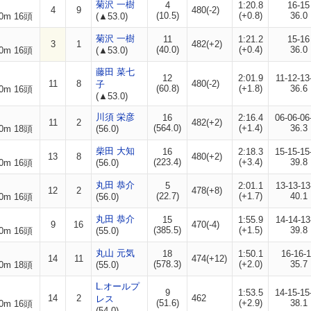
菊沢 一樹
4
1:20.8
16-15
4
9
480(-2)
(10.5)
(+0.8)
36.0
0m 16頭
(▲53.0)
菊沢 一樹
11
1:21.2
15-16
3
1
482(+2)
(40.0)
(+0.4)
36.0
0m 16頭
(▲53.0)
藤田 菜七
12
2:01.9
11-12-13
11
8
480(-2)
子
(60.8)
(+1.8)
36.6
0m 16頭
(▲53.0)
川須 栄彦
16
2:16.4
06-06-06
11
2
482(+2)
(564.0)
(+1.4)
36.3
0m 18頭
(56.0)
柴田 大知
16
2:18.3
15-15-15
13
8
480(+2)
(223.4)
(+3.4)
39.8
0m 16頭
(56.0)
丸田 恭介
5
2:01.1
13-13-13
12
2
478(+8)
(22.7)
(+1.7)
40.1
0m 16頭
(56.0)
丸田 恭介
15
1:55.9
14-14-13
9
16
470(-4)
(385.5)
(+1.5)
39.8
0m 16頭
(55.0)
丸山 元気
18
1:50.1
16-16-
14
11
474(+12)
(578.3)
(+2.0)
35.7
0m 18頭
(55.0)
L.オールプ
9
1:53.5
14-15-15
14
2
462
レス
(51.6)
(+2.9)
38.1
0m 16頭
(54.0)