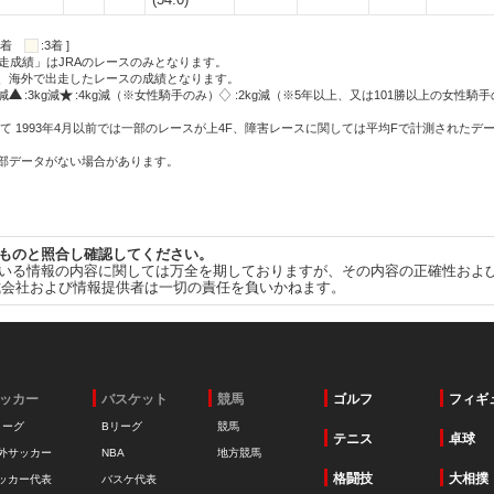
:2着
:3着 ]
走成績」はJRAのレースのみとなります。
方、海外で出走したレースの成績となります。
g減
:3kg減
:4kg減（※女性騎手のみ）
:2kg減（※5年以上、又は101勝以上の女性騎手
て 1993年4月以前では一部のレースが上4F、障害レースに関しては平均Fで計測されたデ
一部データがない場合があります。
ものと照合し確認してください。
いる情報の内容に関しては万全を期しておりますが、その内容の正確性およ
式会社および情報提供者は一切の責任を負いかねます。
ッカー
バスケット
競馬
ゴルフ
フィギ
リーグ
Bリーグ
競馬
テニス
卓球
外サッカー
NBA
地方競馬
格闘技
大相撲
ッカー代表
バスケ代表