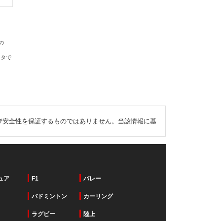
の
ータで
び安全性を保証するものではありません。当該情報に基
ュア
F1
バレー
バドミントン
カーリング
ラグビー
陸上