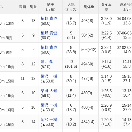
騎手
人気
タイム
通過順
ス
着順
馬番
馬体重
(斤量)
(オッズ)
差
上3F
植野 貴也
6
3:25.0
04-04-05
5
13
496(-8)
(16.7)
(+1.9)
13.8
0m 13頭
(60.0)
植野 貴也
5
3:22.5
07-06-03
5
9
504(-2)
(8.1)
(+1.4)
13.5
0m 9頭
(60.0)
植野 貴也
8
3:28.1
02-02-02
5
2
506(+12)
(38.8)
(+0.8)
14.0
0m 9頭
(60.0)
酒井 学
13
1:11.4
12-11
8
12
494(-9)
(101.6)
(+1.6)
35.8
0m 16頭
(57.0)
菊沢 一樹
8
1:14.0
15-15
11
12
472(-8)
(30.1)
(+1.5)
37.1
0m 15頭
(▲53.0)
柴田 大知
5
1:26.5
13-13
6
10
480(0)
(11.4)
(+0.5)
36.4
0m 16頭
(56.0)
菊沢 一樹
6
1:26.9
15-14
5
10
480(-4)
(18.7)
(+0.9)
37.0
0m 16頭
(▲53.0)
菊沢 一樹
3
1:20.3
14-13
5
14
484(+4)
(10.2)
(+1.0)
37.4
0m 16頭
(▲53.0)