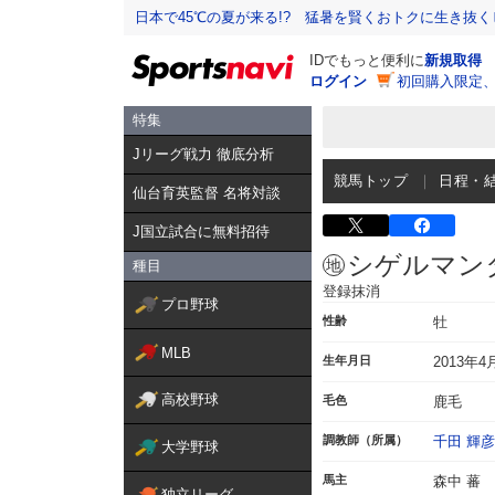
日本で45℃の夏が来る!? 猛暑を賢くおトクに生き抜く
IDでもっと便利に
新規取得
ログイン
初回購入限定
特集
Jリーグ戦力 徹底分析
競馬トップ
日程・
仙台育英監督 名将対談
J国立試合に無料招待
シゲルマン
種目
登録抹消
プロ野球
性齢
牡
MLB
生年月日
2013年4
高校野球
毛色
鹿毛
調教師（所属）
千田 輝彦
大学野球
馬主
森中 蕃
独立リーグ