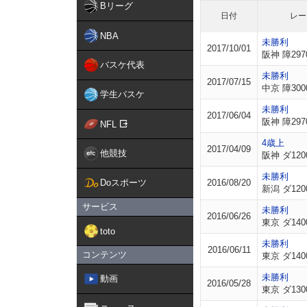
Bリーグ
日付
レー
NBA
未勝利
2017/10/01
阪神 障297
バスケ代表
未勝利
2017/07/15
中京 障300
学生バスケ
未勝利
2017/06/04
阪神 障297
NFL
4歳上
2017/04/09
他競技
阪神 ダ120
未勝利
Doスポーツ
2016/08/20
新潟 ダ120
サービス
未勝利
2016/06/26
東京 ダ140
toto
未勝利
2016/06/11
コンテンツ
東京 ダ140
未勝利
動画
2016/05/28
東京 ダ130