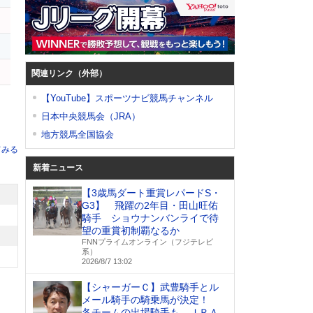
関連リンク（外部）
【YouTube】スポーツナビ競馬チャンネル
日本中央競馬会（JRA）
地方競馬全国協会
てみる
新着ニュース
【3歳馬ダート重賞レパードS・
G3】 飛躍の2年目・田山旺佑
騎手 ショウナンバンライで待
望の重賞初制覇なるか
FNNプライムオンライン（フジテレビ
系）
2026/8/7 13:02
【シャーガーＣ】武豊騎手とル
メール騎手の騎乗馬が決定！
各チームの出場騎手も ＪＲＡ