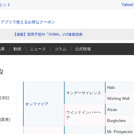
ヒント
Yahoo
、アプリで使えるお得なクーポン
【連載】競馬予想AI『VUMA』の3連複指南
結果
動画
ニュース
コラム
公式情報
タ
Halo
サンデーサイレンス
月30日
Wishing Well
オンファイア
Alzao
ウインドインハーヘ
ア
(栗東)
Burghclere
Mr. Prospector