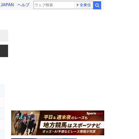
! JAPAN
ヘルプ
全東信
検索