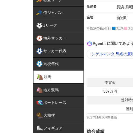
生産者
長浜 秀昭
侍ジャパン
産地
新冠町
Jリーグ
※性別の色分け [
:牡馬
:牝
海外サッカー
Agent i に聞いてみよ
サッカー代表
シゲルマンタ 馬名の意
高校年代
競馬
本賞金
地方競馬
537万円
連対時
ボートレース
連
大相撲
2017/11/6 00:00
フィギュア
総合成績