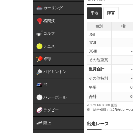
カーリング
平地
障害
格闘技
種別
1着
ゴルフ
JGI
-
JGII
-
テニス
JGIII
-
卓球
その他重賞
-
重賞合計
-
バドミントン
その他特別
-
F1
平場
0
合計
0
バレーボール
2017/11/6 00:00 更新
ラグビー
※「総合成績」はJRAのレー
陸上
出走レース