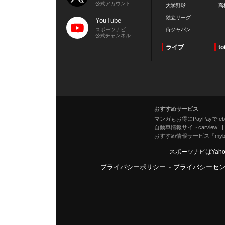
公式アカウント
大学野球
高
独立リーグ
YouTube
スポーツナビ
侍ジャパン
公式チャンネル
ライブ
to
おすすめサービス
マンガもお得にPayPayで eboo
自動車情報サイトcarview!
おすすめ情報サービス「mybe
スポーツナビはYah
プライバシーポリシー
-
プライバシーセ