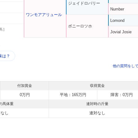
ジェイドロバリー
Number
ワンモアアリュール
Lomond
ボニーロツホ
馬 ]
Jovial Josie
う
味は？
他の質問をし
付加賞金
収得賞金
0万円
平地：165万円
障害：0万円
の馬体重
連対時の斤量
対なし
連対なし