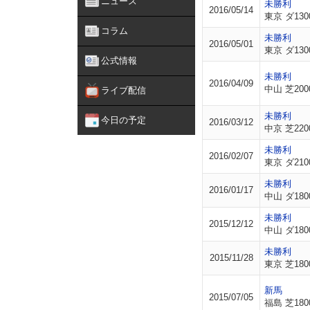
ニュース
未勝利
2016/05/14
東京 ダ130
コラム
未勝利
2016/05/01
東京 ダ130
公式情報
未勝利
2016/04/09
中山 芝200
ライブ配信
未勝利
今日の予定
2016/03/12
中京 芝220
未勝利
2016/02/07
東京 ダ210
未勝利
2016/01/17
中山 ダ180
未勝利
2015/12/12
中山 ダ180
未勝利
2015/11/28
東京 芝180
新馬
2015/07/05
福島 芝180