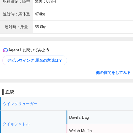
収得賞金：障害
障害：0万円
連対時：馬体重
474kg
連対時：斤量
55.0kg
Agent i に聞いてみよう
デビルウイング 馬名の意味は？
他の質問をしてみる
血統
ウインクリューガー
Devil’s Bag
タイキシャトル
Welsh Muffin