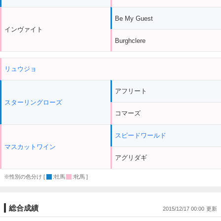
Be My Guest
インヴァイト
Burghclere
リュウジョ
アフリート
スターリングローズ
コマーズ
スピードワールド
マスカットワイン
アグリダギ
※性別の色分け [
:牡馬
:牝馬 ]
総合成績
2015/12/17 00:00