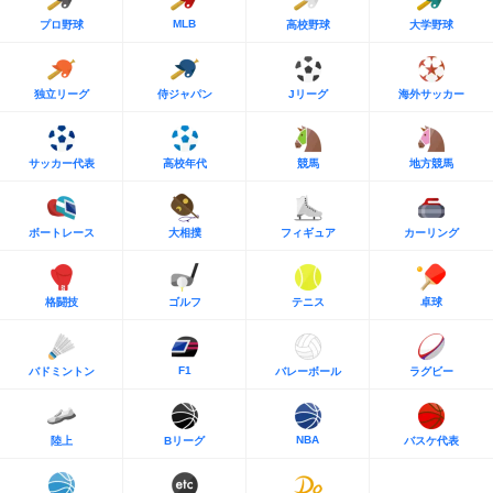
MLB
プロ野球
高校野球
大学野球
独立リーグ
侍ジャパン
Jリーグ
海外サッカー
サッカー代表
高校年代
競馬
地方競馬
ボートレース
大相撲
フィギュア
カーリング
格闘技
ゴルフ
テニス
卓球
F1
バドミントン
バレーボール
ラグビー
NBA
陸上
Bリーグ
バスケ代表