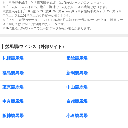
※「平地競走成績」と「障害競走成績」はJRAのレースのみとなります。
※「出走レース」はJRA、地方、海外で出走したレースの成績となります。
※減量表示は[
:1kg減
:2kg減
:3kg減
:4kg減（※女性騎手のみ）
:2kg減（※5
年以上、又は101勝以上の女性騎手のみ）] です。
※「上3F」表記のデータについて 1993年4月以前では一部のレースが上4F、障害レー
スに関しては平均Fで計測されたデータです。
※JRA主催以外のレースでは一部データがない場合があります。
競馬場/ウィンズ（外部サイト）
札幌競馬場
函館競馬場
福島競馬場
新潟競馬場
東京競馬場
中山競馬場
中京競馬場
京都競馬場
阪神競馬場
小倉競馬場