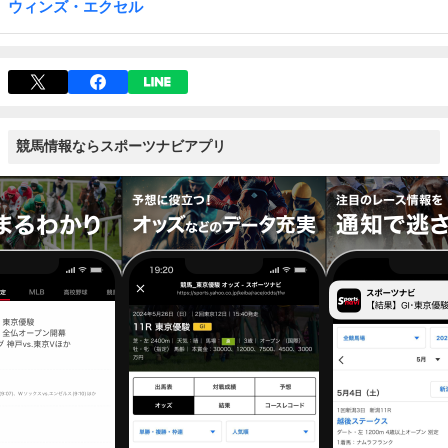
ウィンズ・エクセル
競馬情報ならスポーツナビアプリ