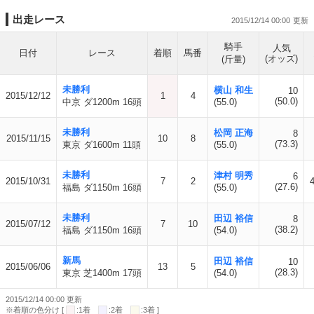
出走レース
2015/12/14 00:00
騎手
人気
日付
レース
着順
馬番
(オッズ)
(斤量)
未勝利
横山 和生
10
2015/12/12
1
4
(50.0)
中京 ダ1200m 16頭
(55.0)
未勝利
松岡 正海
8
2015/11/15
10
8
(73.3)
東京 ダ1600m 11頭
(55.0)
未勝利
津村 明秀
6
2015/10/31
7
2
(27.6)
福島 ダ1150m 16頭
(55.0)
未勝利
田辺 裕信
8
2015/07/12
7
10
(38.2)
福島 ダ1150m 16頭
(54.0)
新馬
田辺 裕信
10
2015/06/06
13
5
(28.3)
東京 芝1400m 17頭
(54.0)
2015/12/14 00:00 更新
※着順の色分け [
:1着
:2着
:3着 ]