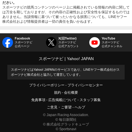
ださい。
スポーツナビの競馬コンテンツのページ上に掲載されている情報の内容に関して
は万全を期しておりますが、その内容の正確性および安全性を保証するものでは
ありません。当該情報に基づいて被ったいかなる損害についても、LINEヤフー
株式会社および情報提供者は一切の責任を負いかねます。
Facebook
X(旧Twitter)
YouTube
スポーツナビ
スポーツナビ
スポーツナビ
公式ページ
公式アカウント
公式チャンネル
スポーツナビ
Yahoo! JAPAN
スポーツナビはYahoo! JAPANのサービスであり、LINEヤフー株式会社がス
ポーツナビ株式会社と協力して運営しています。
プライバシーポリシー
プライバシーセンター
規約
会社概要
免責事項
広告掲載について
スタッフ募集
ご意見・ご要望
ヘルプ
© Japan Racing Association.
© 毎日新聞社
© 株式会社グラッドキューブ
© Sportsnavi