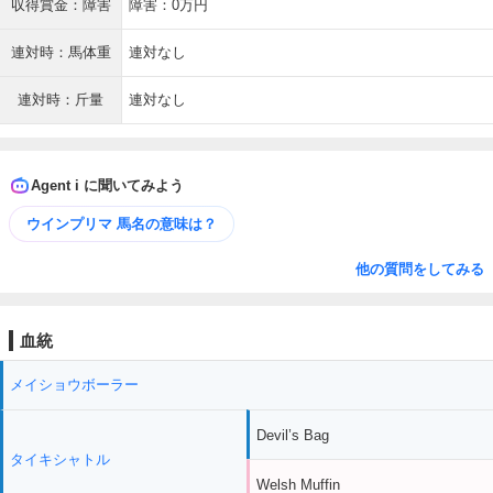
収得賞金：障害
障害：0万円
連対時：馬体重
連対なし
連対時：斤量
連対なし
Agent i に聞いてみよう
ウインプリマ 馬名の意味は？
他の質問をしてみる
血統
メイショウボーラー
Devil’s Bag
タイキシャトル
Welsh Muffin