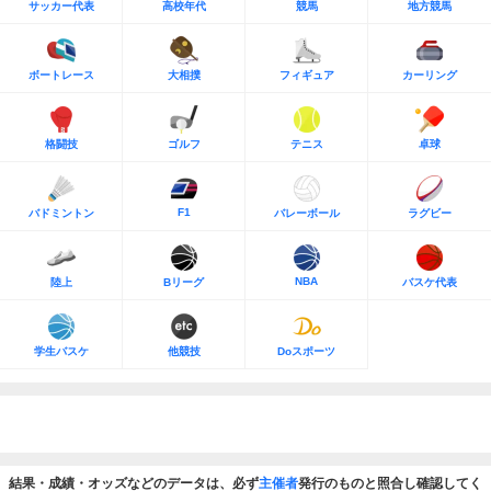
サッカー代表
高校年代
競馬
地方競馬
ボートレース
大相撲
フィギュア
カーリング
格闘技
ゴルフ
テニス
卓球
F1
バドミントン
バレーボール
ラグビー
NBA
陸上
Bリーグ
バスケ代表
学生バスケ
他競技
Doスポーツ
結果・成績・オッズなどのデータは、必ず
主催者
発行のものと照合し確認してく