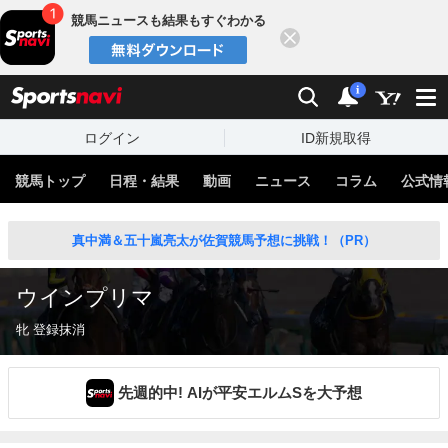
競馬ニュースも結果もすぐわかる
閉じる
スポーツナビ
検索
通知
i
ログイン
ID新規取得
競馬トップ
日程・結果
動画
ニュース
コラム
公式情
真中満＆五十嵐亮太が佐賀競馬予想に挑戦！（PR）
ウインプリマ
牝 登録抹消
先週的中! AIが平安エルムSを大予想