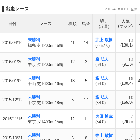
出走レース
2016/4/18 00:00
騎手
人気
日付
レース
着順
馬番
(オッズ)
(斤量)
未勝利
井上 敏樹
13
2016/04/16
11
14
(130.1)
福島 芝1200m 16頭
(△52.0)
未勝利
黛 弘人
13
2016/01/30
12
3
(91.3)
中京 ダ1200m 16頭
(54.0)
未勝利
黛 弘人
16
2016/01/09
13
5
(100.4)
中山 芝1600m 16頭
(54.0)
未勝利
黛 弘人
16
2015/12/12
5
17
(155.9)
中京 芝1200m 18頭
(54.0)
未勝利
内田 博幸
7
2015/11/15
12
11
(28.5)
東京 ダ1400m 15頭
(54.0)
未勝利
井上 敏樹
7
2015/10/31
6
8