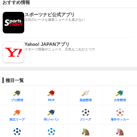
おすすめ情報
スポーツナビ公式アプリ
注目のレースも最新ニュースも逃さない
Yahoo! JAPANアプリ
スポーツ情報やニュース、天気もこれひとつで
種目一覧
MLB
プロ野球
高校野球
大学野球
独立リーグ
侍ジャパン
Jリーグ
海外サッカー