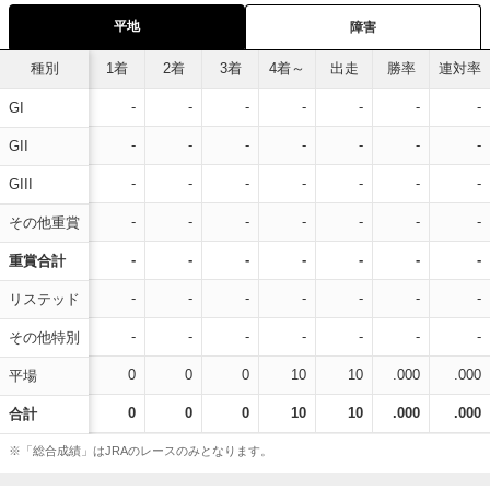
平地
障害
種別
1着
2着
3着
4着～
出走
勝率
連対率
-
-
-
-
-
-
-
GI
-
-
-
-
-
-
-
GII
-
-
-
-
-
-
-
GIII
-
-
-
-
-
-
-
その他重賞
-
-
-
-
-
-
-
重賞合計
-
-
-
-
-
-
-
リステッド
-
-
-
-
-
-
-
その他特別
0
0
0
10
10
.000
.000
平場
0
0
0
10
10
.000
.000
合計
※「総合成績」はJRAのレースのみとなります。