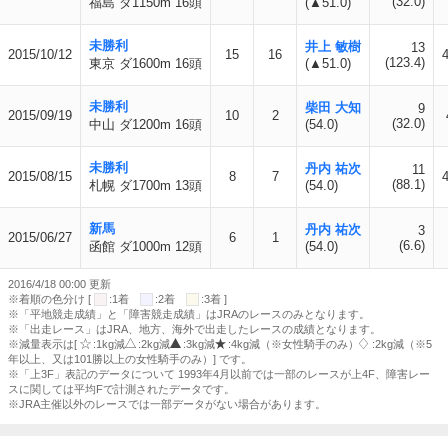
(32.0)
福島 ダ1150m 16頭
(▲51.0)
未勝利
井上 敏樹
13
2015/10/12
15
16
(123.4)
東京 ダ1600m 16頭
(▲51.0)
未勝利
柴田 大知
9
2015/09/19
10
2
(32.0)
中山 ダ1200m 16頭
(54.0)
未勝利
丹内 祐次
11
2015/08/15
8
7
(88.1)
札幌 ダ1700m 13頭
(54.0)
新馬
丹内 祐次
3
2015/06/27
6
1
(6.6)
函館 ダ1000m 12頭
(54.0)
2016/4/18 00:00 更新
※着順の色分け [
:1着
:2着
:3着 ]
※「平地競走成績」と「障害競走成績」はJRAのレースのみとなります。
※「出走レース」はJRA、地方、海外で出走したレースの成績となります。
※減量表示は[
:1kg減
:2kg減
:3kg減
:4kg減（※女性騎手のみ）
:2kg減（※5
年以上、又は101勝以上の女性騎手のみ）] です。
※「上3F」表記のデータについて 1993年4月以前では一部のレースが上4F、障害レー
スに関しては平均Fで計測されたデータです。
※JRA主催以外のレースでは一部データがない場合があります。