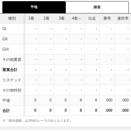
平地
障害
種別
1着
2着
3着
4着～
出走
勝率
連対率
-
-
-
-
-
-
-
GI
-
-
-
-
-
-
-
GII
-
-
-
-
-
-
-
GIII
-
-
-
-
-
-
-
その他重賞
-
-
-
-
-
-
-
重賞合計
-
-
-
-
-
-
-
リステッド
-
-
-
-
-
-
-
その他特別
0
0
0
8
8
.000
.000
平場
0
0
0
8
8
.000
.000
合計
※「総合成績」はJRAのレースのみとなります。