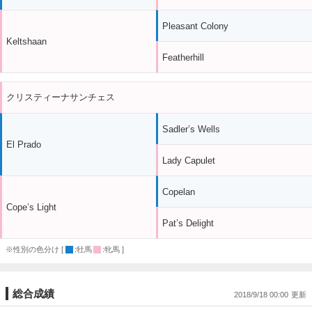
Pleasant Colony
Keltshaan
Featherhill
クリスティーナサンチェス
Sadler’s Wells
El Prado
Lady Capulet
Copelan
Cope’s Light
Pat’s Delight
※性別の色分け [
:牡馬
:牝馬 ]
総合成績
2018/9/18 00:00