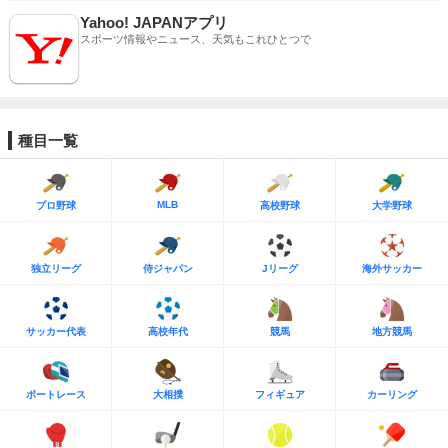
Yahoo! JAPANアプリ
スポーツ情報やニュース、天気もこれひとつで
種目一覧
MLB
プロ野球
高校野球
大学野球
独立リーグ
侍ジャパン
Jリーグ
海外サッカー
サッカー代表
高校年代
競馬
地方競馬
ボートレース
大相撲
フィギュア
カーリング