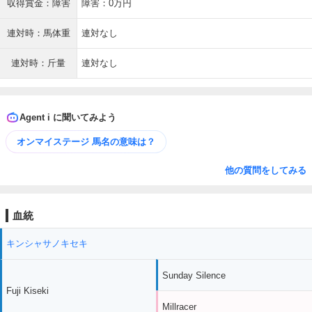
収得賞金：障害
障害：0万円
連対時：馬体重
連対なし
連対時：斤量
連対なし
Agent i に聞いてみよう
オンマイステージ 馬名の意味は？
他の質問をしてみる
血統
キンシャサノキセキ
Sunday Silence
Fuji Kiseki
Millracer