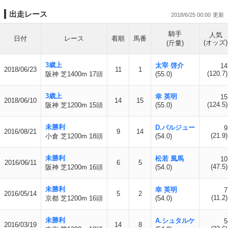
出走レース
2018/6/25 00:00
騎手
人気
日付
レース
着順
馬番
(オッズ)
(斤量)
3歳上
太宰 啓介
14
2018/06/23
11
1
(120.7)
阪神 芝1400m 17頭
(55.0)
3歳上
幸 英明
15
2018/06/10
14
15
(124.5)
阪神 芝1200m 15頭
(55.0)
未勝利
D.バルジュー
9
2016/08/21
9
14
(21.9)
小倉 芝1200m 18頭
(54.0)
未勝利
松若 風馬
10
2016/06/11
6
5
(47.5)
阪神 芝1200m 16頭
(54.0)
未勝利
幸 英明
7
2016/05/14
5
2
(11.2)
京都 芝1200m 16頭
(54.0)
未勝利
A.シュタルケ
5
2016/03/19
14
8