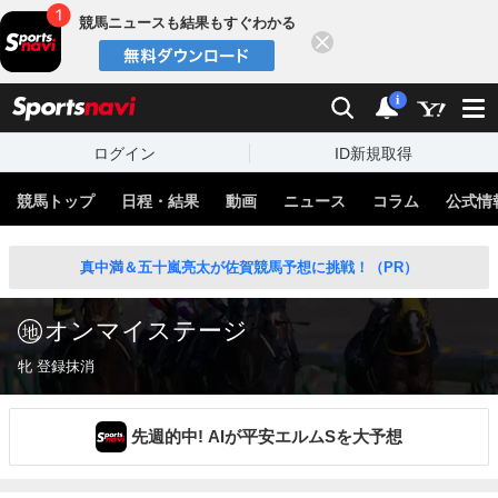
競馬ニュースも結果もすぐわかる
閉じる
スポーツナビ
検索
通知
i
ログイン
ID新規取得
競馬トップ
日程・結果
動画
ニュース
コラム
公式情
真中満＆五十嵐亮太が佐賀競馬予想に挑戦！（PR）
オンマイステージ
牝 登録抹消
先週的中! AIが平安エルムSを大予想