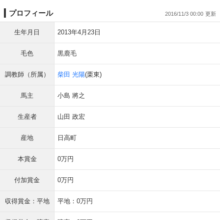
プロフィール
2016/11/3 00:00
生年月日
2013年4月23日
毛色
黒鹿毛
調教師（所属）
柴田 光陽
(栗東)
馬主
小島 將之
生産者
山田 政宏
産地
日高町
本賞金
0万円
付加賞金
0万円
収得賞金：平地
平地：0万円