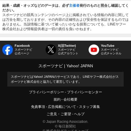
結果・成績・オッズなどのデータは、必ず
主催者
発行のものと照合し確認してく
ださい。
スポーツナビの競馬コンテンツのページ上に掲載されている情報の内容に関して
は万全を期しておりますが、その内容の正確性および安全性を保証するものでは
ありません。当該情報に基づいて被ったいかなる損害についても、LINEヤフー
株式会社および情報提供者は一切の責任を負いかねます。
Facebook
X(旧Twitter)
YouTube
スポーツナビ
スポーツナビ
スポーツナビ
公式ページ
公式アカウント
公式チャンネル
スポーツナビ
Yahoo! JAPAN
スポーツナビはYahoo! JAPANのサービスであり、LINEヤフー株式会社がス
ポーツナビ株式会社と協力して運営しています。
プライバシーポリシー
プライバシーセンター
規約
会社概要
免責事項
広告掲載について
スタッフ募集
ご意見・ご要望
ヘルプ
© Japan Racing Association.
© 毎日新聞社