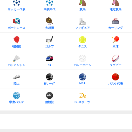
サッカー代表
高校年代
競馬
地方競馬
ボートレース
大相撲
フィギュア
カーリング
格闘技
ゴルフ
テニス
卓球
F1
バドミントン
バレーボール
ラグビー
NBA
陸上
Bリーグ
バスケ代表
学生バスケ
他競技
Doスポーツ