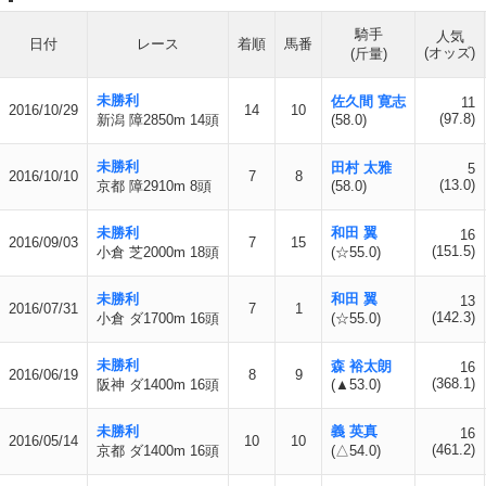
騎手
人気
日付
レース
着順
馬番
(オッズ)
(斤量)
未勝利
佐久間 寛志
11
2016/10/29
14
10
(97.8)
新潟 障2850m 14頭
(58.0)
未勝利
田村 太雅
5
2016/10/10
7
8
(13.0)
京都 障2910m 8頭
(58.0)
未勝利
和田 翼
16
2016/09/03
7
15
(151.5)
小倉 芝2000m 18頭
(☆55.0)
未勝利
和田 翼
13
2016/07/31
7
1
(142.3)
小倉 ダ1700m 16頭
(☆55.0)
未勝利
森 裕太朗
16
2016/06/19
8
9
(368.1)
阪神 ダ1400m 16頭
(▲53.0)
未勝利
義 英真
16
2016/05/14
10
10
(461.2)
京都 ダ1400m 16頭
(△54.0)