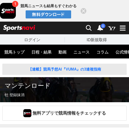
競馬ニュースも結果もすぐわかる
閉じる
スポーツナビ
検索
通知
i
ログイン
ID新規取得
競馬トップ
日程・結果
動画
ニュース
コラム
公式情
【連載】競馬予想AI『VUMA』の3連複指南
マンテンロード
牡 登録抹消
無料アプリで競馬情報をチェックする