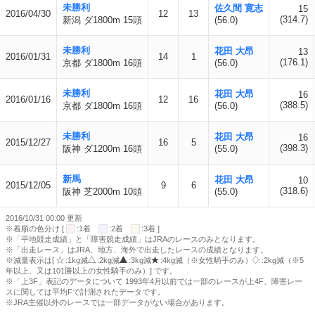
未勝利
佐久間 寛志
15
2016/04/30
12
13
(314.7)
新潟 ダ1800m 15頭
(56.0)
未勝利
花田 大昂
13
2016/01/31
14
1
(176.1)
京都 ダ1800m 16頭
(56.0)
未勝利
花田 大昂
16
2016/01/16
12
16
(388.5)
京都 ダ1800m 16頭
(56.0)
未勝利
花田 大昂
16
2015/12/27
16
5
(398.3)
阪神 ダ1200m 16頭
(55.0)
新馬
花田 大昂
10
2015/12/05
9
6
(318.6)
阪神 芝2000m 10頭
(55.0)
2016/10/31 00:00 更新
※着順の色分け [
:1着
:2着
:3着 ]
※「平地競走成績」と「障害競走成績」はJRAのレースのみとなります。
※「出走レース」はJRA、地方、海外で出走したレースの成績となります。
※減量表示は[
:1kg減
:2kg減
:3kg減
:4kg減（※女性騎手のみ）
:2kg減（※5
年以上、又は101勝以上の女性騎手のみ）] です。
※「上3F」表記のデータについて 1993年4月以前では一部のレースが上4F、障害レー
スに関しては平均Fで計測されたデータです。
※JRA主催以外のレースでは一部データがない場合があります。