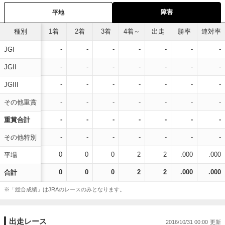
障害
平地
種別
1着
2着
3着
4着～
出走
勝率
連対率
-
-
-
-
-
-
-
JGI
-
-
-
-
-
-
-
JGII
-
-
-
-
-
-
-
JGIII
-
-
-
-
-
-
-
その他重賞
-
-
-
-
-
-
-
重賞合計
-
-
-
-
-
-
-
その他特別
0
0
0
2
2
.000
.000
平場
0
0
0
2
2
.000
.000
合計
※「総合成績」はJRAのレースのみとなります。
出走レース
2016/10/31 00:00