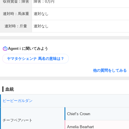
収得賞金：障害
障害：0万円
連対時：馬体重
連対なし
連対時：斤量
連対なし
Agent i に聞いてみよう
ヤマタケシェンナ 馬名の意味は？
他の質問をしてみる
血統
ビービーガルダン
Chief’s Crown
チーフベアハート
Amelia Bearhart