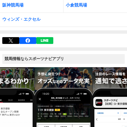
阪神競馬場
小倉競馬場
ウィンズ・エクセル
競馬情報ならスポーツナビアプリ