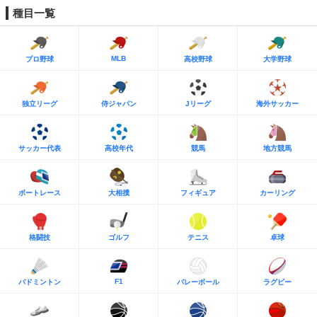
種目一覧
MLB
プロ野球
高校野球
大学野球
独立リーグ
侍ジャパン
Jリーグ
海外サッカー
サッカー代表
高校年代
競馬
地方競馬
ボートレース
大相撲
フィギュア
カーリング
格闘技
ゴルフ
テニス
卓球
F1
バドミントン
バレーボール
ラグビー