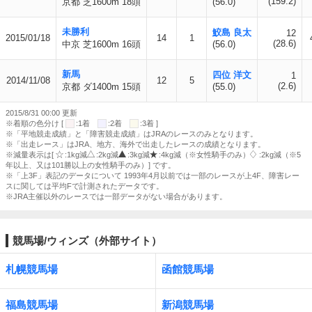
(159.2)
京都 芝1600m 18頭
(56.0)
未勝利
鮫島 良太
12
2015/01/18
14
1
(28.6)
中京 芝1600m 16頭
(56.0)
新馬
四位 洋文
1
2014/11/08
12
5
(2.6)
京都 ダ1400m 15頭
(55.0)
2015/8/31 00:00 更新
※着順の色分け [
:1着
:2着
:3着 ]
※「平地競走成績」と「障害競走成績」はJRAのレースのみとなります。
※「出走レース」はJRA、地方、海外で出走したレースの成績となります。
※減量表示は[
:1kg減
:2kg減
:3kg減
:4kg減（※女性騎手のみ）
:2kg減（※5
年以上、又は101勝以上の女性騎手のみ）] です。
※「上3F」表記のデータについて 1993年4月以前では一部のレースが上4F、障害レー
スに関しては平均Fで計測されたデータです。
※JRA主催以外のレースでは一部データがない場合があります。
競馬場/ウィンズ（外部サイト）
札幌競馬場
函館競馬場
福島競馬場
新潟競馬場