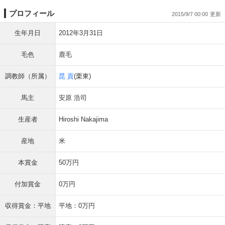
プロフィール
2015/9/7 00:00
生年月日
2012年3月31日
毛色
鹿毛
調教師（所属）
昆 貢
(栗東)
馬主
安原 浩司
生産者
Hiroshi Nakajima
産地
米
本賞金
50万円
付加賞金
0万円
収得賞金：平地
平地：0万円