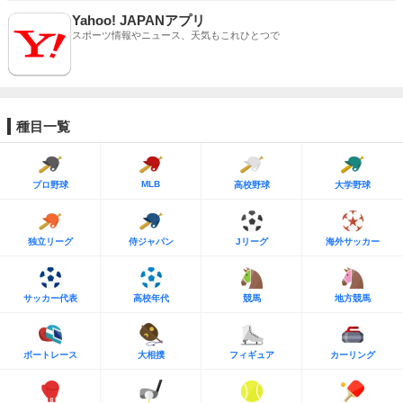
Yahoo! JAPANアプリ
スポーツ情報やニュース、天気もこれひとつで
種目一覧
MLB
プロ野球
高校野球
大学野球
独立リーグ
侍ジャパン
Jリーグ
海外サッカー
サッカー代表
高校年代
競馬
地方競馬
ボートレース
大相撲
フィギュア
カーリング