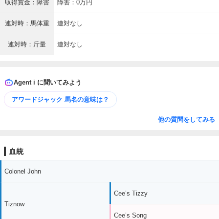
収得賞金：障害
障害：0万円
連対時：馬体重
連対なし
連対時：斤量
連対なし
Agent i に聞いてみよう
アワードジャック 馬名の意味は？
他の質問をしてみる
血統
Colonel John
Cee’s Tizzy
Tiznow
Cee’s Song