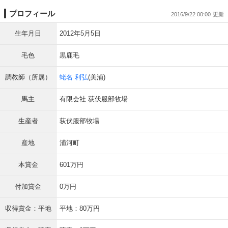
プロフィール
2016/9/22 00:00
生年月日
2012年5月5日
毛色
黒鹿毛
調教師（所属）
蛯名 利弘
(美浦)
馬主
有限会社 荻伏服部牧場
生産者
荻伏服部牧場
産地
浦河町
本賞金
601万円
付加賞金
0万円
収得賞金：平地
平地：80万円