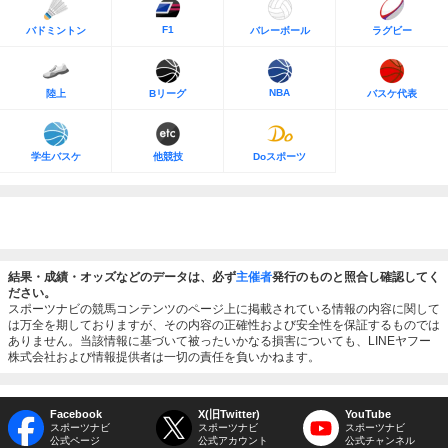
F1
バドミントン
バレーボール
ラグビー
NBA
陸上
Bリーグ
バスケ代表
学生バスケ
他競技
Doスポーツ
結果・成績・オッズなどのデータは、必ず
主催者
発行のものと照合し確認してく
ださい。
スポーツナビの競馬コンテンツのページ上に掲載されている情報の内容に関して
は万全を期しておりますが、その内容の正確性および安全性を保証するものでは
ありません。当該情報に基づいて被ったいかなる損害についても、LINEヤフー
株式会社および情報提供者は一切の責任を負いかねます。
Facebook
X(旧Twitter)
YouTube
スポーツナビ
スポーツナビ
スポーツナビ
公式ページ
公式アカウント
公式チャンネル