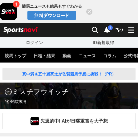
競馬ニュースも結果もすぐわかる
閉じる
スポーツナビ
検索
通知
i
ログイン
ID新規取得
競馬トップ
日程・結果
動画
ニュース
コラム
公式情
真中満＆五十嵐亮太が佐賀競馬予想に挑戦！（PR）
ミスチフウイッチ
牝 登録抹消
先週的中! AIが日曜重賞を大予想