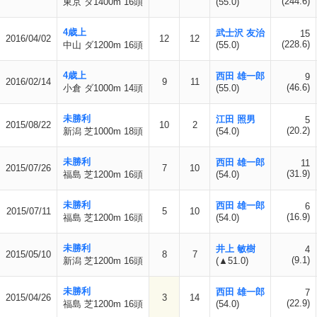
(244.6)
東京 ダ1400m 16頭
(55.0)
4歳上
武士沢 友治
15
2016/04/02
12
12
(228.6)
中山 ダ1200m 16頭
(55.0)
4歳上
西田 雄一郎
9
2016/02/14
9
11
(46.6)
小倉 ダ1000m 14頭
(55.0)
未勝利
江田 照男
5
2015/08/22
10
2
(20.2)
新潟 芝1000m 18頭
(54.0)
未勝利
西田 雄一郎
11
2015/07/26
7
10
(31.9)
福島 芝1200m 16頭
(54.0)
未勝利
西田 雄一郎
6
2015/07/11
5
10
(16.9)
福島 芝1200m 16頭
(54.0)
未勝利
井上 敏樹
4
2015/05/10
8
7
(9.1)
新潟 芝1200m 16頭
(▲51.0)
未勝利
西田 雄一郎
7
2015/04/26
3
14
(22.9)
福島 芝1200m 16頭
(54.0)