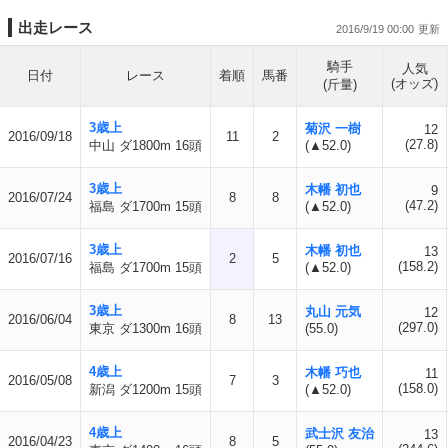
出走レース
2016/9/19 00:00
騎手
人気
日付
レース
着順
馬番
(オッズ)
(斤量)
3歳上
菊沢 一樹
12
2016/09/18
11
2
(27.8)
中山 ダ1800m 16頭
(▲52.0)
3歳上
木幡 初也
9
2016/07/24
8
8
(47.2)
福島 ダ1700m 15頭
(▲52.0)
3歳上
木幡 初也
13
2016/07/16
2
5
(158.2)
福島 ダ1700m 15頭
(▲52.0)
3歳上
丸山 元気
12
2016/06/04
8
13
(297.0)
東京 ダ1300m 16頭
(55.0)
4歳上
木幡 巧也
11
2016/05/08
7
3
(158.0)
新潟 ダ1200m 15頭
(▲52.0)
4歳上
武士沢 友治
13
2016/04/23
8
5