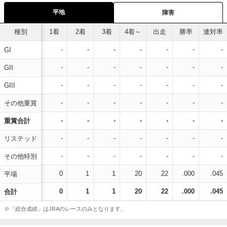
平地
障害
種別
1着
2着
3着
4着～
出走
勝率
連対率
-
-
-
-
-
-
-
GI
-
-
-
-
-
-
-
GII
-
-
-
-
-
-
-
GIII
-
-
-
-
-
-
-
その他重賞
-
-
-
-
-
-
-
重賞合計
-
-
-
-
-
-
-
リステッド
-
-
-
-
-
-
-
その他特別
0
1
1
20
22
.000
.045
平場
0
1
1
20
22
.000
.045
合計
※「総合成績」はJRAのレースのみとなります。