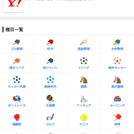
種目一覧
MLB
プロ野球
高校野球
大学野球
独立リーグ
侍ジャパン
Jリーグ
海外サッカー
サッカー代表
高校年代
競馬
地方競馬
ボートレース
大相撲
フィギュア
カーリング
格闘技
ゴルフ
テニス
卓球