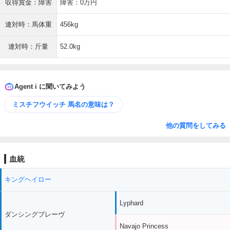
収得賞金：障害
障害：0万円
連対時：馬体重
456kg
連対時：斤量
52.0kg
Agent i に聞いてみよう
ミスチフウイッチ 馬名の意味は？
他の質問をしてみる
血統
キングヘイロー
Lyphard
ダンシングブレーヴ
Navajo Princess