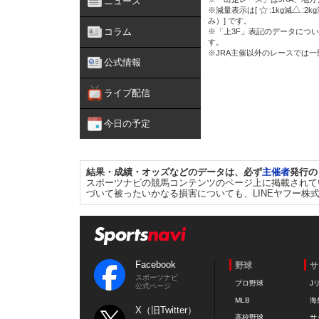
ニュース
※減量表示は[
:1kg減
:2k
み）] です。
コラム
※「上3F」表記のデータについ
す。
※JRA主催以外のレースでは
公式情報
ライブ配信
今日の予定
結果・成績・オッズなどのデータは、必ず
主催者
発行の
スポーツナビの競馬コンテンツのページ上に掲載されて
づいて被ったいかなる損害についても、LINEヤフー株
Facebook
野球
サ
スポーツナビ
プロ野球
J
公式ページ
MLB
海
X（旧Twitter）
高校野球
サ