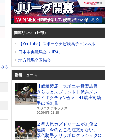
関連リンク（外部）
【YouTube】スポーツナビ競馬チャンネル
日本中央競馬会（JRA）
地方競馬全国協会
てみる
新着ニュース
【船橋競馬 スポニチ賞習志野
きらっとスプリント】伏兵メン
コイボクチャンがV 41歳庄司騎
手は感無量
スポニチアネックス
2026/8/6 21:18
２番人気カズドリームが無傷２
連勝「今のところ注文がない」
落合騎手／サッポロクラシックC