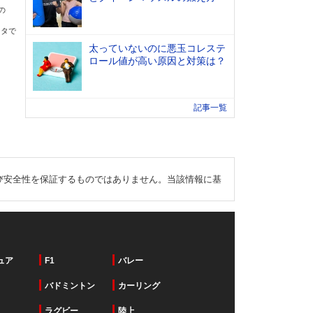
の
ータで
太っていないのに悪玉コレステ
ロール値が高い原因と対策は？
記事一覧
び安全性を保証するものではありません。当該情報に基
ュア
F1
バレー
バドミントン
カーリング
ラグビー
陸上