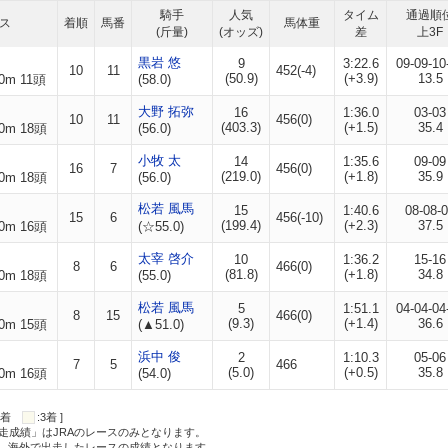
騎手
人気
タイム
通過順
ス
着順
馬番
馬体重
(斤量)
(オッズ)
差
上3F
黒岩 悠
9
3:22.6
09-09-10
10
11
452(-4)
(50.9)
(+3.9)
13.5
0m 11頭
(58.0)
大野 拓弥
16
1:36.0
03-03
10
11
456(0)
(403.3)
(+1.5)
35.4
0m 18頭
(56.0)
小牧 太
14
1:35.6
09-09
16
7
456(0)
(219.0)
(+1.8)
35.9
0m 18頭
(56.0)
松若 風馬
15
1:40.6
08-08-
15
6
456(-10)
(199.4)
(+2.3)
37.5
0m 16頭
(☆55.0)
太宰 啓介
10
1:36.2
15-16
8
6
466(0)
(81.8)
(+1.8)
34.8
0m 18頭
(55.0)
松若 風馬
5
1:51.1
04-04-04
8
15
466(0)
(9.3)
(+1.4)
36.6
0m 15頭
(▲51.0)
浜中 俊
2
1:10.3
05-06
7
5
466
(5.0)
(+0.5)
35.8
0m 16頭
(54.0)
:2着
:3着 ]
走成績」はJRAのレースのみとなります。
方、海外で出走したレースの成績となります。