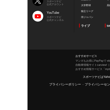
スポーツナビ
公式アカウント
大学野球
高
独立リーグ
YouTube
スポーツナビ
侍ジャパン
公式チャンネル
ライブ
to
おすすめサービス
マンガもお得にPayPayで eboo
自動車情報サイトcarview!
おすすめ情報サービス「mybe
スポーツナビはYah
プライバシーポリシー
-
プライバシーセ