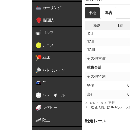
カーリング
平地
障害
格闘技
種別
1着
ゴルフ
JGI
-
JGII
-
テニス
JGIII
-
卓球
その他重賞
-
重賞合計
-
バドミントン
その他特別
-
F1
平場
0
合計
0
バレーボール
2016/1/14 00:00 更新
ラグビー
※「総合成績」はJRAのレー
陸上
出走レース