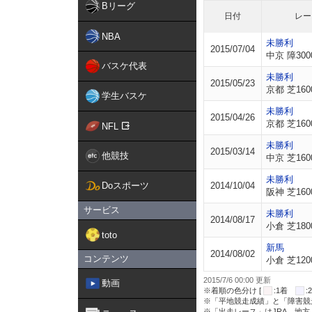
Bリーグ
日付
レー
NBA
未勝利
2015/07/04
中京 障300
バスケ代表
未勝利
2015/05/23
京都 芝160
学生バスケ
未勝利
2015/04/26
京都 芝160
NFL
未勝利
2015/03/14
他競技
中京 芝160
未勝利
Doスポーツ
2014/10/04
阪神 芝160
サービス
未勝利
2014/08/17
小倉 芝180
toto
新馬
2014/08/02
コンテンツ
小倉 芝120
2015/7/6 00:00 更新
動画
※着順の色分け [
:1着
※「平地競走成績」と「障害競
※「出走レース」はJRA、地