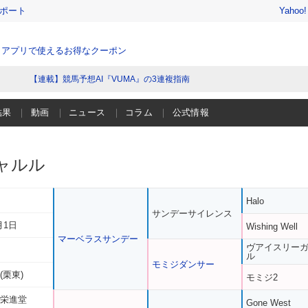
レポート
Yahoo
、アプリで使えるお得なクーポン
【連載】競馬予想AI『VUMA』の3連複指南
結果
動画
ニュース
コラム
公式情報
ャルル
Halo
サンデーサイレンス
月1日
Wishing Well
マーベラスサンデー
ヴアイスリー
ル
モミジダンサー
(栗東)
モミジ2
 栄進堂
Gone West