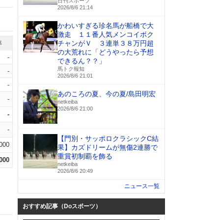
日刊スポーツ
2026/8/6 21:14
かわいすぎる珍名馬が船橋で大
激走 １１番人気メンコイボク
チャンがＶ ３連単３８万円超
率
の大荒れに「どうやったら予想
-
できるん？？」
馬トク報知
-
2026/8/6 21:01
-
あのころの夏、今の夏/島田明宏
-
netkeiba
2026/8/6 21:00
-
-
【門別・サッポロクラシックC結
.000
果】カズドリームが無傷2連勝で
重賞初制覇を飾る
.000
netkeiba
2026/8/6 20:49
ニュース一覧
おすすめ記事（Doスポーツ）