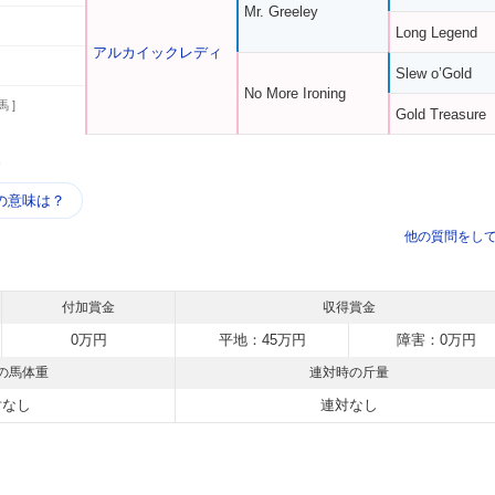
Mr. Greeley
Long Legend
アルカイックレディ
Slew o’Gold
No More Ironing
馬 ]
Gold Treasure
う
の意味は？
他の質問をし
付加賞金
収得賞金
0万円
平地：45万円
障害：0万円
の馬体重
連対時の斤量
対なし
連対なし