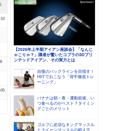
位
-10
【2026年上半期アイアン座談会】「なんじ
ゃこりゃ？」識者が驚いたコブラの3Dプリ
ンテッドアイアン、その実力とは
08
自慢のバックラインを目指す！
HIITでおこなう「背中徹底トレ
ーニング」
-05
バナナは朝・夜・運動前後、い
つ食べるのがベスト？タイミン
グごとのメリット
ゴルフに必須なキングマッスル
とクイーンマッスルの鍛え方