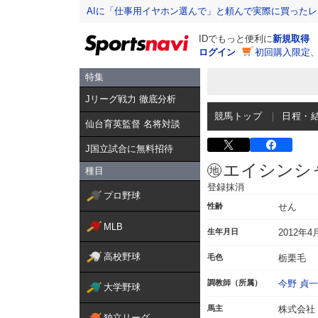
AIに「仕事用イヤホン選んで」と頼んで実際に買った
IDでもっと便利に
新規取得
ログイン
初回購入限定
特集
Jリーグ戦力 徹底分析
競馬トップ
日程・
仙台育英監督 名将対談
J国立試合に無料招待
エイシンシ
種目
登録抹消
プロ野球
性齢
せん
MLB
生年月日
2012年4
高校野球
毛色
栃栗毛
調教師（所属）
今野 貞一
大学野球
馬主
株式会社
独立リーグ