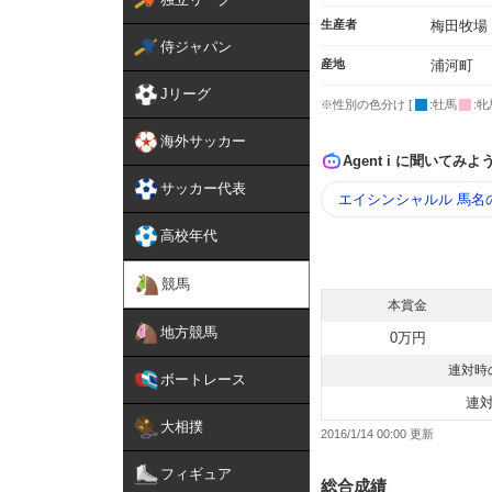
生産者
梅田牧場
侍ジャパン
産地
浦河町
Jリーグ
※性別の色分け [
:牡馬
:牝
海外サッカー
Agent i に聞いてみよ
サッカー代表
エイシンシャルル 馬名
高校年代
競馬
本賞金
地方競馬
0万円
連対時
ボートレース
連
大相撲
2016/1/14 00:00
フィギュア
総合成績