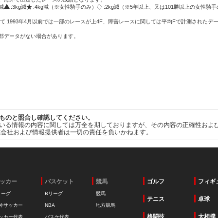
g減
:3kg減
:4kg減（※女性騎手のみ）
:2kg減（※5年以上、又は101勝以上の女性騎手
て 1993年4月以前では一部のレースが上4F、障害レースに関しては平均Fで計測されたデ
一部データがない場合があります。
ものと照合し確認してください。
いる情報の内容に関しては万全を期しておりますが、その内容の正確性およ
式会社および情報提供者は一切の責任を負いかねます。
ッカー
バスケット
競馬
ゴルフ
フィギ
リーグ
Bリーグ
競馬
テニス
卓球
外サッカー
NBA
地方競馬
格闘技
大相撲
ッカー代表
バスケ代表