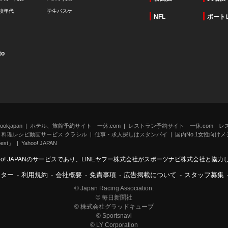
校年代
学生バスケ
NFL
ボート
to
kjapan
ホテル、旅館予約サイト 一休.com
レストラン予約サイト 一休.com レ
料理レシピ動画サービス クラシル
仕事・求人探しはスタンバイ
国内No.1女性向けメデ
st」
Yahoo! JAPAN
oo! JAPANのサービスであり、LINEヤフー株式会社がスポーツナビ株式会社と協
ンター
-
利用規約
-
会社概要
-
免責事項
-
広告掲載について
-
スタッフ募集
© Japan Racing Association.
© 毎日新聞社
© 株式会社グラッドキューブ
© Sportsnavi
© LY Corporation