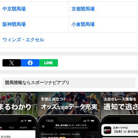
中京競馬場
京都競馬場
阪神競馬場
小倉競馬場
ウィンズ・エクセル
競馬情報ならスポーツナビアプリ