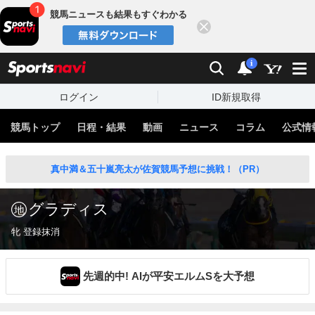
競馬ニュースも結果もすぐわかる
閉じる
スポーツナビ
検索
通知
i
ログイン
ID新規取得
競馬トップ
日程・結果
動画
ニュース
コラム
公式情
真中満＆五十嵐亮太が佐賀競馬予想に挑戦！（PR）
グラディス
牝 登録抹消
先週的中! AIが平安エルムSを大予想