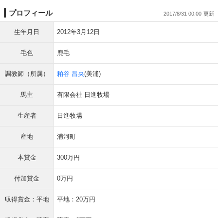
プロフィール
2017/8/31 00:00
生年月日
2012年3月12日
毛色
鹿毛
調教師（所属）
粕谷 昌央
(美浦)
馬主
有限会社 日進牧場
生産者
日進牧場
産地
浦河町
本賞金
300万円
付加賞金
0万円
収得賞金：平地
平地：20万円