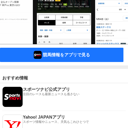
競馬情報をアプリで見る
おすすめ情報
スポーツナビ公式アプリ
注目のレースも最新ニュースも逃さない
Yahoo! JAPANアプリ
スポーツ情報やニュース、天気もこれひとつで