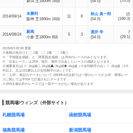
(70.0)
新潟 芝1600m 16頭
(54.0)
未勝利
秋山 真一郎
15
2014/09/14
11
8
(190.3)
阪神 芝1800m 16頭
(54.0)
新馬
酒井 学
7
2014/08/24
5
3
(29.1)
小倉 芝1800m 8頭
(54.0)
2015/8/3 00:00 更新
※着順の色分け [
:1着
:2着
:3着 ]
※「平地競走成績」と「障害競走成績」はJRAのレースのみとなります。
※「出走レース」はJRA、地方、海外で出走したレースの成績となります。
※減量表示は[
:1kg減
:2kg減
:3kg減
:4kg減（※女性騎手のみ）
:2kg減（※5
年以上、又は101勝以上の女性騎手のみ）] です。
※「上3F」表記のデータについて 1993年4月以前では一部のレースが上4F、障害レー
スに関しては平均Fで計測されたデータです。
※JRA主催以外のレースでは一部データがない場合があります。
競馬場/ウィンズ（外部サイト）
札幌競馬場
函館競馬場
福島競馬場
新潟競馬場