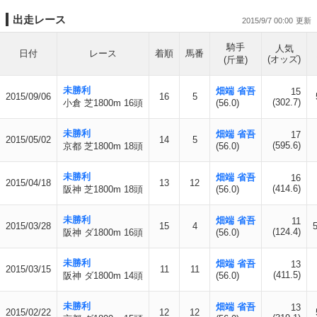
出走レース
2015/9/7 00:00
騎手
人気
日付
レース
着順
馬番
(オッズ)
(斤量)
未勝利
畑端 省吾
15
2015/09/06
16
5
(302.7)
小倉 芝1800m 16頭
(56.0)
未勝利
畑端 省吾
17
2015/05/02
14
5
(595.6)
京都 芝1800m 18頭
(56.0)
未勝利
畑端 省吾
16
2015/04/18
13
12
(414.6)
阪神 芝1800m 18頭
(56.0)
未勝利
畑端 省吾
11
2015/03/28
15
4
(124.4)
阪神 ダ1800m 16頭
(56.0)
未勝利
畑端 省吾
13
2015/03/15
11
11
(411.5)
阪神 ダ1800m 14頭
(56.0)
未勝利
畑端 省吾
13
2015/02/22
12
12