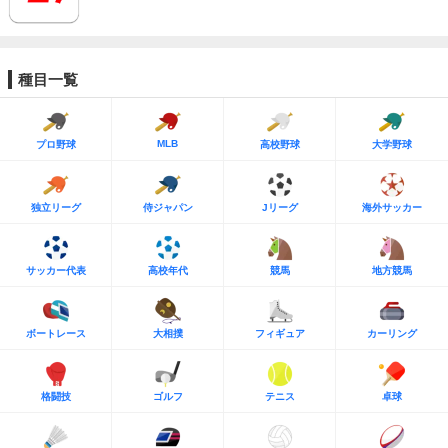
種目一覧
MLB
プロ野球
高校野球
大学野球
独立リーグ
侍ジャパン
Jリーグ
海外サッカー
サッカー代表
高校年代
競馬
地方競馬
ボートレース
大相撲
フィギュア
カーリング
格闘技
ゴルフ
テニス
卓球