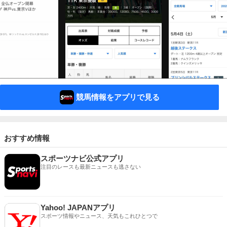
競馬情報をアプリで見る
おすすめ情報
スポーツナビ公式アプリ
注目のレースも最新ニュースも逃さない
Yahoo! JAPANアプリ
スポーツ情報やニュース、天気もこれひとつで