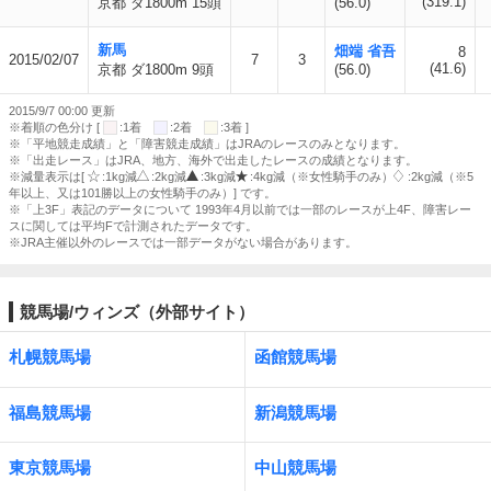
(319.1)
京都 ダ1800m 15頭
(56.0)
新馬
畑端 省吾
8
2015/02/07
7
3
(41.6)
京都 ダ1800m 9頭
(56.0)
2015/9/7 00:00 更新
※着順の色分け [
:1着
:2着
:3着 ]
※「平地競走成績」と「障害競走成績」はJRAのレースのみとなります。
※「出走レース」はJRA、地方、海外で出走したレースの成績となります。
※減量表示は[
:1kg減
:2kg減
:3kg減
:4kg減（※女性騎手のみ）
:2kg減（※5
年以上、又は101勝以上の女性騎手のみ）] です。
※「上3F」表記のデータについて 1993年4月以前では一部のレースが上4F、障害レー
スに関しては平均Fで計測されたデータです。
※JRA主催以外のレースでは一部データがない場合があります。
競馬場/ウィンズ（外部サイト）
札幌競馬場
函館競馬場
福島競馬場
新潟競馬場
東京競馬場
中山競馬場