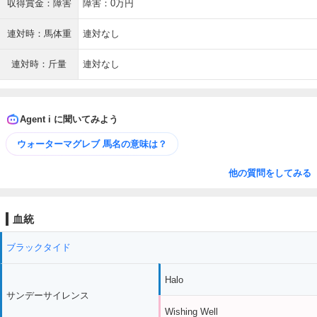
収得賞金：障害
障害：0万円
連対時：馬体重
連対なし
連対時：斤量
連対なし
Agent i に聞いてみよう
ウォーターマグレブ 馬名の意味は？
他の質問をしてみる
血統
ブラックタイド
Halo
サンデーサイレンス
Wishing Well