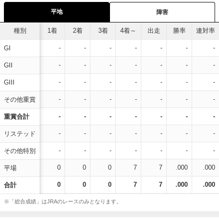
平地
障害
種別
1着
2着
3着
4着～
出走
勝率
連対率
-
-
-
-
-
-
-
GI
-
-
-
-
-
-
-
GII
-
-
-
-
-
-
-
GIII
-
-
-
-
-
-
-
その他重賞
-
-
-
-
-
-
-
重賞合計
-
-
-
-
-
-
-
リステッド
-
-
-
-
-
-
-
その他特別
0
0
0
7
7
.000
.000
平場
0
0
0
7
7
.000
.000
合計
※「総合成績」はJRAのレースのみとなります。