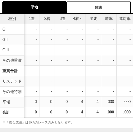
平地
障害
種別
1着
2着
3着
4着～
出走
勝率
連対率
-
-
-
-
-
-
-
GI
-
-
-
-
-
-
-
GII
-
-
-
-
-
-
-
GIII
-
-
-
-
-
-
-
その他重賞
-
-
-
-
-
-
-
重賞合計
-
-
-
-
-
-
-
リステッド
-
-
-
-
-
-
-
その他特別
0
0
0
4
4
.000
.000
平場
0
0
0
4
4
.000
.000
合計
※「総合成績」はJRAのレースのみとなります。