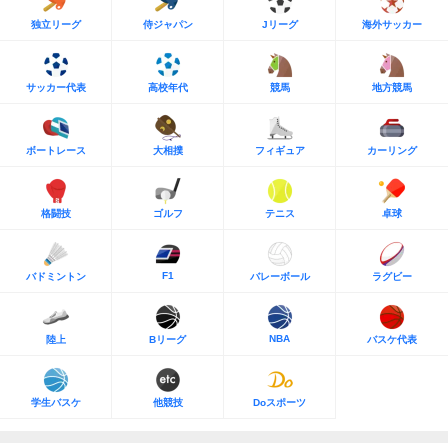
独立リーグ
侍ジャパン
Jリーグ
海外サッカー
サッカー代表
高校年代
競馬
地方競馬
ボートレース
大相撲
フィギュア
カーリング
格闘技
ゴルフ
テニス
卓球
F1
バドミントン
バレーボール
ラグビー
NBA
陸上
Bリーグ
バスケ代表
学生バスケ
他競技
Doスポーツ