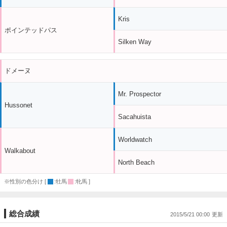
Kris
ポインテッドパス
Silken Way
ドメーヌ
Mr. Prospector
Hussonet
Sacahuista
Worldwatch
Walkabout
North Beach
※性別の色分け [
:牡馬
:牝馬 ]
総合成績
2015/5/21 00:00