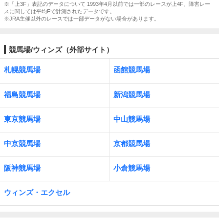
※「上3F」表記のデータについて 1993年4月以前では一部のレースが上4F、障害レー
スに関しては平均Fで計測されたデータです。
※JRA主催以外のレースでは一部データがない場合があります。
競馬場/ウィンズ（外部サイト）
札幌競馬場
函館競馬場
福島競馬場
新潟競馬場
東京競馬場
中山競馬場
中京競馬場
京都競馬場
阪神競馬場
小倉競馬場
ウィンズ・エクセル