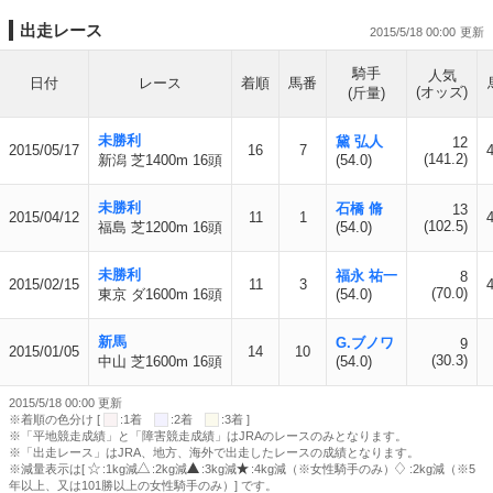
出走レース
2015/5/18 00:00
騎手
人気
日付
レース
着順
馬番
(オッズ)
(斤量)
未勝利
黛 弘人
12
2015/05/17
16
7
4
(141.2)
新潟 芝1400m 16頭
(54.0)
未勝利
石橋 脩
13
2015/04/12
11
1
4
(102.5)
福島 芝1200m 16頭
(54.0)
未勝利
福永 祐一
8
2015/02/15
11
3
4
(70.0)
東京 ダ1600m 16頭
(54.0)
新馬
G.ブノワ
9
2015/01/05
14
10
(30.3)
中山 芝1600m 16頭
(54.0)
2015/5/18 00:00 更新
※着順の色分け [
:1着
:2着
:3着 ]
※「平地競走成績」と「障害競走成績」はJRAのレースのみとなります。
※「出走レース」はJRA、地方、海外で出走したレースの成績となります。
※減量表示は[
:1kg減
:2kg減
:3kg減
:4kg減（※女性騎手のみ）
:2kg減（※5
年以上、又は101勝以上の女性騎手のみ）] です。