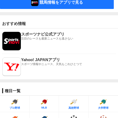
競馬情報をアプリで見る
おすすめ情報
スポーツナビ公式アプリ
注目のレースも最新ニュースも逃さない
Yahoo! JAPANアプリ
スポーツ情報やニュース、天気もこれひとつで
種目一覧
MLB
プロ野球
高校野球
大学野球