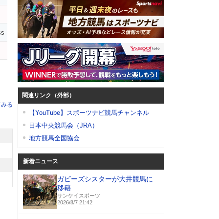
ss
関連リンク（外部）
てみる
【YouTube】スポーツナビ競馬チャンネル
日本中央競馬会（JRA）
地方競馬全国協会
新着ニュース
ガビーズシスターが大井競馬に
移籍
サンケイスポーツ
2026/8/7 21:42