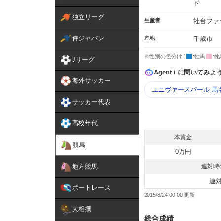
ド
独立リーグ
生産者
社台ファ
侍ジャパン
産地
千歳市
※性別の色分け [
:牡馬
:牝
Jリーグ
Agent i に聞いてみよ
海外サッカー
ユニヴァースパール 馬
サッカー代表
高校年代
本賞金
競馬
0万円
地方競馬
連対時
連
ボートレース
2015/8/24 00:00
大相撲
総合成績