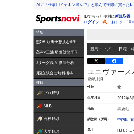
AIに「仕事用イヤホン選んで」と頼んで実際に買った
IDでもっと便利に
新規取得
ログイン
［おトク］10
特集
燕OB 競馬予想挑む/PR
競馬トップ
日程・
髙津×三浦 監督対談/PR
Jリーグ戦力 徹底分析
ユニヴァース
J国立試合に無料招待
登録抹消
種目
性齢
牝
プロ野球
生年月日
2012年3
MLB
毛色
黒鹿毛
高校野球
調教師（所属）
中内田 
馬主
H.H.シ
大学野球