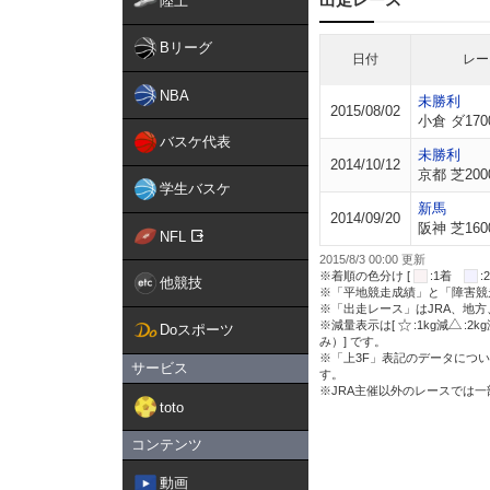
陸上
Bリーグ
日付
レー
NBA
未勝利
2015/08/02
小倉 ダ170
バスケ代表
未勝利
2014/10/12
京都 芝200
学生バスケ
新馬
2014/09/20
阪神 芝160
NFL
2015/8/3 00:00 更新
※着順の色分け [
:1着
他競技
※「平地競走成績」と「障害競
※「出走レース」はJRA、地
※減量表示は[
:1kg減
:2k
Doスポーツ
み）] です。
※「上3F」表記のデータについ
サービス
す。
※JRA主催以外のレースでは
toto
コンテンツ
動画