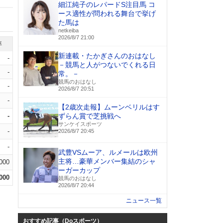
細江純子のレパードS注目馬 コ
ース適性が問われる舞台で挙げ
た馬は
netkeiba
2026/8/7 21:00
率
新連載・たかぎさんのおはなし
-
－競馬と人がつないでくれる日
-
常。－
競馬のおはなし
-
2026/8/7 20:51
-
【2歳次走報】ムーンベリルはす
-
ずらん賞で芝挑戦へ
サンケイスポーツ
-
2026/8/7 20:45
-
武豊VSムーア、ルメールは欧州
主将…豪華メンバー集結のシャ
.000
ーガーカップ
.000
競馬のおはなし
2026/8/7 20:44
ニュース一覧
おすすめ記事（Doスポーツ）