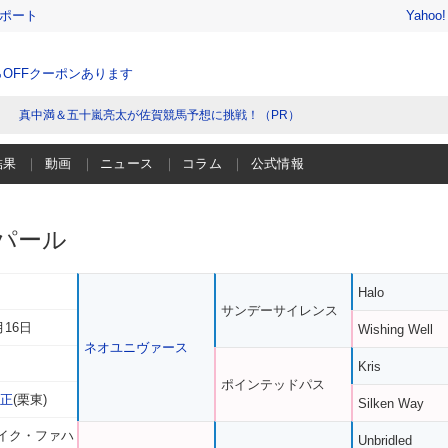
レポート
Yahoo
％OFFクーポンあります
真中満＆五十嵐亮太が佐賀競馬予想に挑戦！（PR）
結果
動画
ニュース
コラム
公式情報
パール
Halo
サンデーサイレンス
月16日
Wishing Well
ネオユニヴァース
Kris
ポインテッドパス
充正
(栗東)
Silken Way
ェイク・ファハ
Unbridled