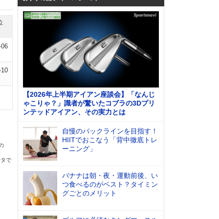
位
-06
-10
【2026年上半期アイアン座談会】「なんじ
ゃこりゃ？」識者が驚いたコブラの3Dプリ
ンテッドアイアン、その実力とは
自慢のバックラインを目指す！
HIITでおこなう「背中徹底トレ
の
ーニング」
ータで
バナナは朝・夜・運動前後、い
つ食べるのがベスト？タイミン
グごとのメリット