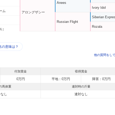
Anees
Ivory Idol
ーム
アロングザシー
Siberian Expre
Russian Flight
Rozala
馬 ]
う
名の意味は？
他の質問をし
付加賞金
収得賞金
0万円
平地：0万円
障害：0万円
の馬体重
連対時の斤量
対なし
連対なし