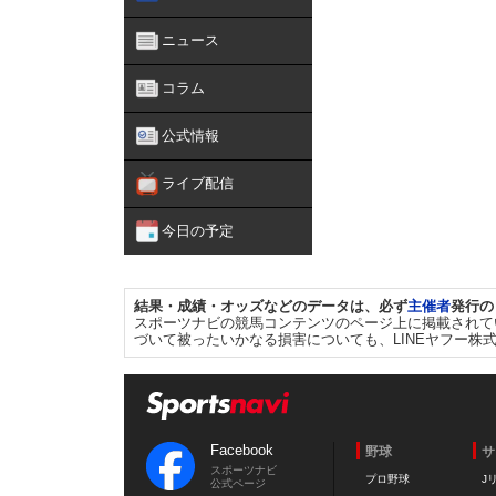
ニュース
コラム
公式情報
ライブ配信
今日の予定
結果・成績・オッズなどのデータは、必ず
主催者
発行の
スポーツナビの競馬コンテンツのページ上に掲載されて
づいて被ったいかなる損害についても、LINEヤフー株
Facebook
野球
サ
スポーツナビ
プロ野球
J
公式ページ