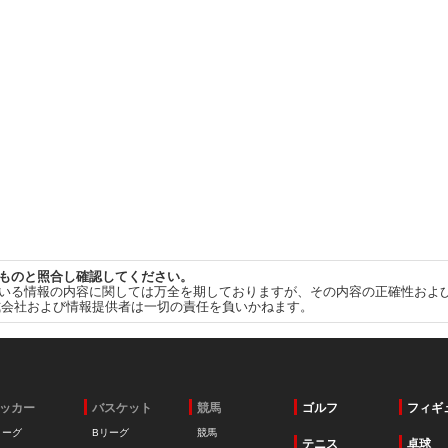
ものと照合し確認してください。
いる情報の内容に関しては万全を期しておりますが、その内容の正確性およ
式会社および情報提供者は一切の責任を負いかねます。
ッカー
バスケット
競馬
ゴルフ
フィギ
リーグ
Bリーグ
競馬
テニス
卓球