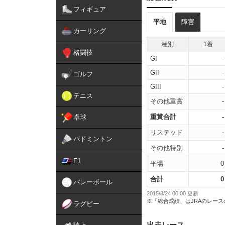
フィギュア
平地
障害
カーリング
種別
1着
格闘技
GI
-
GII
-
ゴルフ
GIII
-
テニス
その他重賞
-
重賞合計
-
卓球
リステッド
-
バドミントン
その他特別
-
F1
平場
0
合計
0
バレーボール
2015/8/24 00:00 更新
※「総合成績」はJRAのレー
ラグビー
出走レース