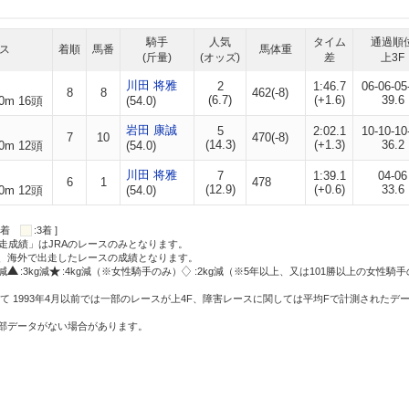
騎手
人気
タイム
通過順
ス
着順
馬番
馬体重
(斤量)
(オッズ)
差
上3F
川田 将雅
2
1:46.7
06-06-05
8
8
462(-8)
(6.7)
(+1.6)
39.6
0m 16頭
(54.0)
岩田 康誠
5
2:02.1
10-10-10
7
10
470(-8)
(14.3)
(+1.3)
36.2
0m 12頭
(54.0)
川田 将雅
7
1:39.1
04-06
6
1
478
(12.9)
(+0.6)
33.6
0m 12頭
(54.0)
:2着
:3着 ]
走成績」はJRAのレースのみとなります。
方、海外で出走したレースの成績となります。
g減
:3kg減
:4kg減（※女性騎手のみ）
:2kg減（※5年以上、又は101勝以上の女性騎手
て 1993年4月以前では一部のレースが上4F、障害レースに関しては平均Fで計測されたデ
一部データがない場合があります。