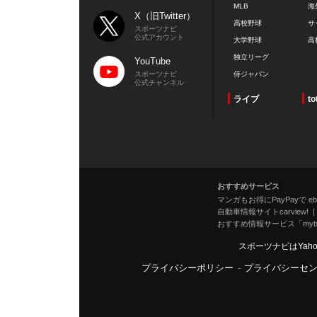
MLB
海
X（旧Twitter）
高校野球
サ
スポーツナビ
公式アカウント
大学野球
高
独立リーグ
YouTube
スポーツナビ
侍ジャパン
公式チャンネル
ライブ
to
おすすめサービス
マンガもお得にPayPayで eboo
自動車情報サイトcarview!
おすすめ情報サービス「mybe
スポーツナビはYah
プライバシーポリシー
-
プライバシーセ