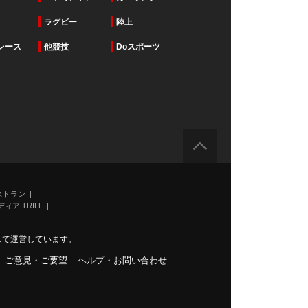
ラグビー
陸上
レース
他競技
Doスポーツ
ストラン
ィア TRILL
力して運営しています。
-
ご意見・ご要望
-
ヘルプ・お問い合わせ