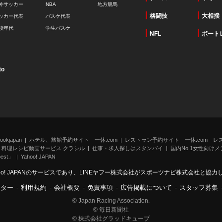
外サッカー
NBA
地方競馬
格闘技
大相撲
ッカー代表
バスケ代表
校年代
学生バスケ
NFL
ボート
to
kjapan
ホテル、旅館予約サイト 一休.com
レストラン予約サイト 一休.com レ
料理レシピ動画サービス クラシル
仕事・求人探しはスタンバイ
国内No.1女性向けメデ
st」
Yahoo! JAPAN
oo! JAPANのサービスであり、LINEヤフー株式会社がスポーツナビ株式会社と協
ンター
-
利用規約
-
会社概要
-
免責事項
-
広告掲載について
-
スタッフ募集
© Japan Racing Association.
© 毎日新聞社
© 株式会社グラッドキューブ