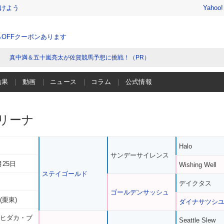
けよう
Yahoo
％OFFクーポンあります
真中満＆五十嵐亮太が佐賀競馬予想に挑戦！（PR）
結果
動画
ニュース
コラム
公式情報
リーナ
Halo
サンデーサイレンス
月25日
Wishing Well
ステイゴールド
デイクタス
ゴールデンサッシュ
(栗東)
ダイナサツシ
 ヒダカ・ブ
Seattle Slew