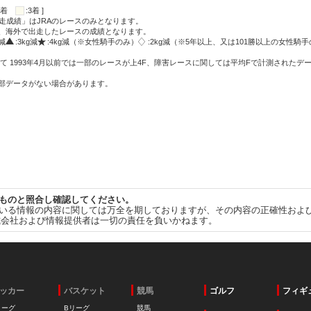
:2着
:3着 ]
走成績」はJRAのレースのみとなります。
方、海外で出走したレースの成績となります。
g減
:3kg減
:4kg減（※女性騎手のみ）
:2kg減（※5年以上、又は101勝以上の女性騎手
て 1993年4月以前では一部のレースが上4F、障害レースに関しては平均Fで計測されたデ
一部データがない場合があります。
ものと照合し確認してください。
いる情報の内容に関しては万全を期しておりますが、その内容の正確性およ
式会社および情報提供者は一切の責任を負いかねます。
ッカー
バスケット
競馬
ゴルフ
フィギ
リーグ
Bリーグ
競馬