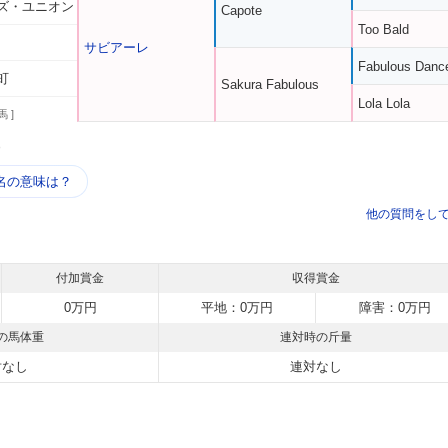
ズ・ユニオン
Capote
Too Bald
サビアーレ
Fabulous Danc
町
Sakura Fabulous
Lola Lola
馬 ]
う
名の意味は？
他の質問をし
付加賞金
収得賞金
0万円
平地：0万円
障害：0万円
の馬体重
連対時の斤量
対なし
連対なし