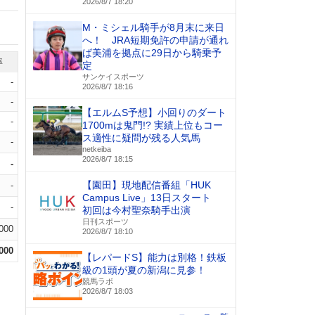
2026/8/7 18:20
M・ミシェル騎手が8月末に来日
へ！ JRA短期免許の申請が通れ
ば美浦を拠点に29日から騎乗予
率
定
サンケイスポーツ
-
2026/8/7 18:16
-
【エルムS予想】小回りのダート
-
1700mは鬼門!? 実績上位もコー
ス適性に疑問が残る人気馬
-
netkeiba
2026/8/7 18:15
-
【園田】現地配信番組「HUK
-
Campus Live」13日スタート
-
初回は今村聖奈騎手出演
日刊スポーツ
.000
2026/8/7 18:10
.000
【レパードS】能力は別格！鉄板
級の1頭が夏の新潟に見参！
競馬ラボ
2026/8/7 18:03