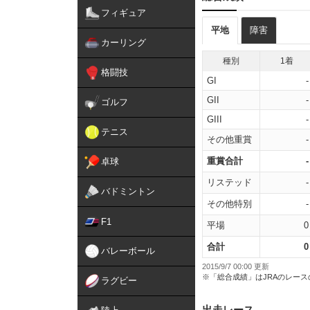
フィギュア
平地
障害
カーリング
種別
1着
格闘技
GI
-
GII
-
ゴルフ
GIII
-
テニス
その他重賞
-
重賞合計
-
卓球
リステッド
-
バドミントン
その他特別
-
F1
平場
0
合計
0
バレーボール
2015/9/7 00:00 更新
※「総合成績」はJRAのレー
ラグビー
出走レース