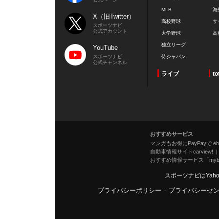
MLB
海
X（旧Twitter）
高校野球
サ
スポーツナビ
公式アカウント
大学野球
高
独立リーグ
YouTube
スポーツナビ
侍ジャパン
公式チャンネル
ライブ
to
おすすめサービス
マンガもお得にPayPayで eboo
自動車情報サイトcarview!
おすすめ情報サービス「mybe
スポーツナビはYah
プライバシーポリシー
-
プライバシーセ