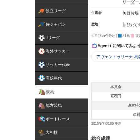
リーダー
独立リーグ
生産者
矢野牧場
侍ジャパン
産地
新ひだか
※性別の色分け [
:牡馬
:牝
Jリーグ
Agent i に聞いてみよ
海外サッカー
アヴェントゥリーナ 馬
サッカー代表
高校年代
本賞金
競馬
0万円
地方競馬
連対時
連
ボートレース
2015/9/7 00:00
大相撲
総合成績