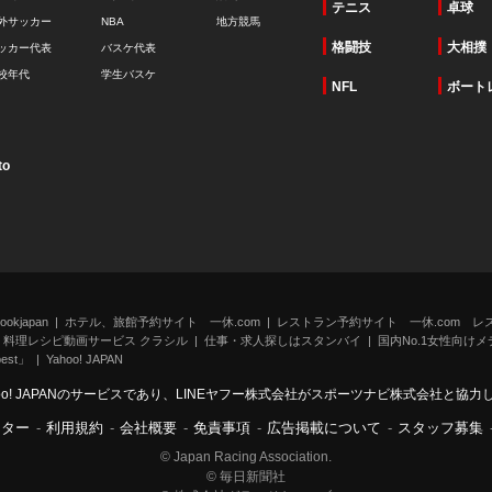
テニス
卓球
外サッカー
NBA
地方競馬
格闘技
大相撲
ッカー代表
バスケ代表
校年代
学生バスケ
NFL
ボート
to
kjapan
ホテル、旅館予約サイト 一休.com
レストラン予約サイト 一休.com レ
料理レシピ動画サービス クラシル
仕事・求人探しはスタンバイ
国内No.1女性向けメデ
st」
Yahoo! JAPAN
oo! JAPANのサービスであり、LINEヤフー株式会社がスポーツナビ株式会社と協
ンター
-
利用規約
-
会社概要
-
免責事項
-
広告掲載について
-
スタッフ募集
© Japan Racing Association.
© 毎日新聞社