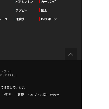
バドミントン
カーリング
ラグビー
陸上
レース
他競技
Doスポーツ
ストラン
ィア TRILL
力して運営しています。
-
ご意見・ご要望
-
ヘルプ・お問い合わせ