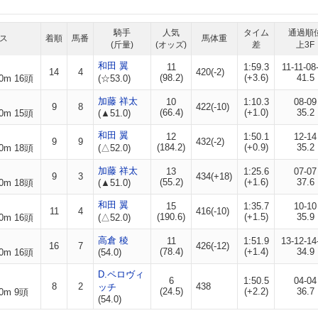
騎手
人気
タイム
通過順
ス
着順
馬番
馬体重
(斤量)
(オッズ)
差
上3F
和田 翼
11
1:59.3
11-11-08
14
4
420(-2)
(98.2)
(+3.6)
41.5
0m 16頭
(☆53.0)
加藤 祥太
10
1:10.3
08-09
9
8
422(-10)
(66.4)
(+1.0)
35.2
0m 15頭
(▲51.0)
和田 翼
12
1:50.1
12-14
9
9
432(-2)
(184.2)
(+0.9)
35.2
0m 18頭
(△52.0)
加藤 祥太
13
1:25.6
07-07
9
3
434(+18)
(55.2)
(+1.6)
37.6
0m 18頭
(▲51.0)
和田 翼
15
1:35.7
10-10
11
4
416(-10)
(190.6)
(+1.5)
35.9
0m 16頭
(△52.0)
高倉 稜
11
1:51.9
13-12-14
16
7
426(-12)
(78.4)
(+1.4)
34.9
0m 16頭
(54.0)
D.ペロヴィ
6
1:50.5
04-04
8
2
438
ッチ
(24.5)
(+2.2)
36.7
0m 9頭
(54.0)