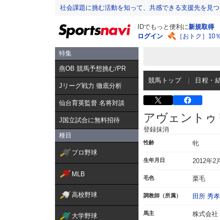
社会課題に挑む活動を知って、共感できる支援先を見つ
IDでもっと便利に
新規取得
ログイン
［おトク］10
特集
燕OB 競馬予想挑む/PR
競馬トップ
日程・
Jリーグ戦力 徹底分析
仙台育英監督 名将対談
アヴェントゥ
J国立試合に無料招待
登録抹消
種目
性齢
牝
プロ野球
生年月日
2012年2
MLB
毛色
栗毛
高校野球
調教師（所属）
田所 秀孝
馬主
株式会社
大学野球