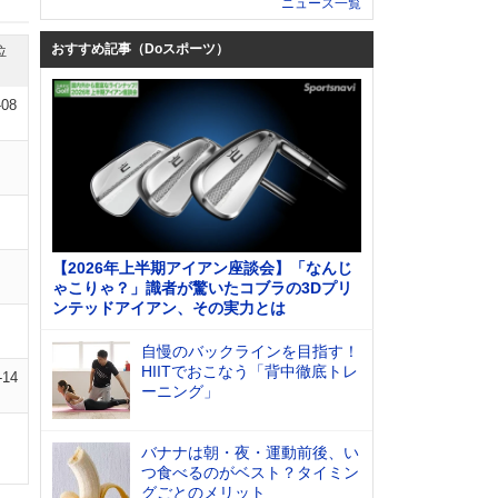
ニュース一覧
おすすめ記事（Doスポーツ）
位
-08
【2026年上半期アイアン座談会】「なんじ
ゃこりゃ？」識者が驚いたコブラの3Dプリ
ンテッドアイアン、その実力とは
自慢のバックラインを目指す！
HIITでおこなう「背中徹底トレ
-14
ーニング」
バナナは朝・夜・運動前後、い
つ食べるのがベスト？タイミン
グごとのメリット