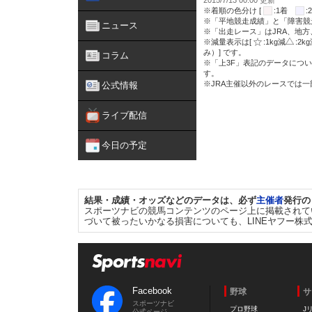
2015/7/13 00:00 更新
※着順の色分け [
:1着
※「平地競走成績」と「障害競
ニュース
※「出走レース」はJRA、地
※減量表示は[
:1kg減
:2k
み）] です。
コラム
※「上3F」表記のデータについ
す。
※JRA主催以外のレースでは
公式情報
ライブ配信
今日の予定
結果・成績・オッズなどのデータは、必ず
主催者
発行の
スポーツナビの競馬コンテンツのページ上に掲載されて
づいて被ったいかなる損害についても、LINEヤフー株
Facebook
野球
サ
スポーツナビ
プロ野球
J
公式ページ