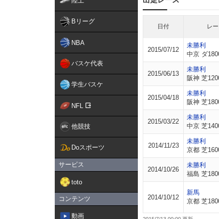
陸上
Bリーグ
日付
レー
NBA
未勝利
2015/07/12
中京 ダ180
バスケ代表
未勝利
2015/06/13
阪神 芝120
学生バスケ
未勝利
2015/04/18
阪神 芝180
NFL
未勝利
2015/03/22
中京 芝140
他競技
未勝利
2014/11/23
Doスポーツ
京都 芝160
サービス
未勝利
2014/10/26
福島 芝180
toto
新馬
2014/10/12
コンテンツ
京都 芝180
動画