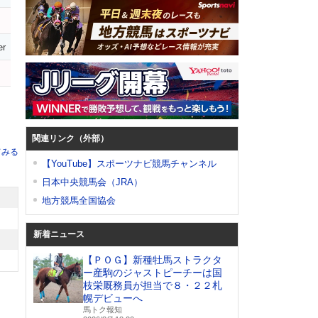
er
関連リンク（外部）
てみる
【YouTube】スポーツナビ競馬チャンネル
日本中央競馬会（JRA）
地方競馬全国協会
新着ニュース
【ＰＯＧ】新種牡馬ストラクタ
ー産駒のジャストピーチーは国
枝栄厩務員が担当で８・２２札
幌デビューへ
馬トク報知