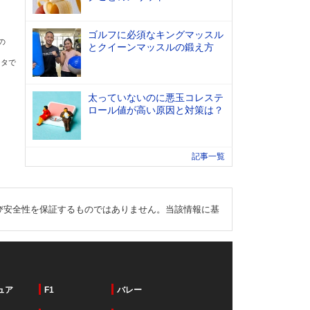
ゴルフに必須なキングマッスル
の
とクイーンマッスルの鍛え方
ータで
太っていないのに悪玉コレステ
ロール値が高い原因と対策は？
記事一覧
び安全性を保証するものではありません。当該情報に基
ュア
F1
バレー