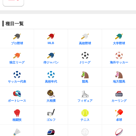
種目一覧
MLB
プロ野球
高校野球
大学野球
独立リーグ
侍ジャパン
Jリーグ
海外サッカー
サッカー代表
高校年代
競馬
地方競馬
ボートレース
大相撲
フィギュア
カーリング
格闘技
ゴルフ
テニス
卓球