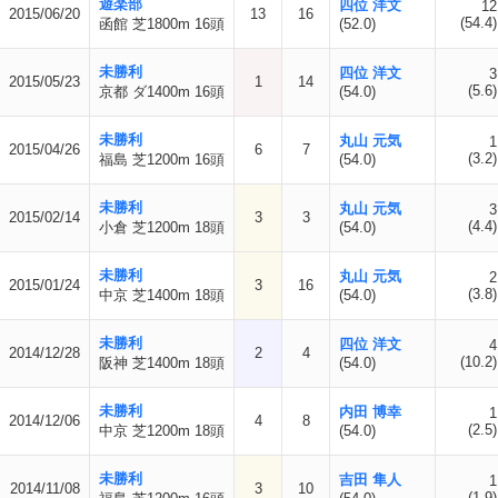
遊楽部
四位 洋文
12
2015/06/20
13
16
(54.4)
函館 芝1800m 16頭
(52.0)
未勝利
四位 洋文
3
2015/05/23
1
14
(5.6)
京都 ダ1400m 16頭
(54.0)
未勝利
丸山 元気
1
2015/04/26
6
7
(3.2)
福島 芝1200m 16頭
(54.0)
未勝利
丸山 元気
3
2015/02/14
3
3
(4.4)
小倉 芝1200m 18頭
(54.0)
未勝利
丸山 元気
2
2015/01/24
3
16
(3.8)
中京 芝1400m 18頭
(54.0)
未勝利
四位 洋文
4
2014/12/28
2
4
(10.2)
阪神 芝1400m 18頭
(54.0)
未勝利
内田 博幸
1
2014/12/06
4
8
(2.5)
中京 芝1200m 18頭
(54.0)
未勝利
吉田 隼人
1
2014/11/08
3
10
(1.9)