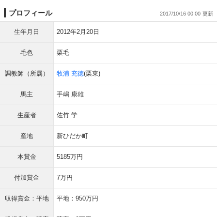
プロフィール
2017/10/16 00:00
生年月日
2012年2月20日
毛色
栗毛
調教師（所属）
牧浦 充徳
(栗東)
馬主
手嶋 康雄
生産者
佐竹 学
産地
新ひだか町
本賞金
5185万円
付加賞金
7万円
収得賞金：平地
平地：950万円