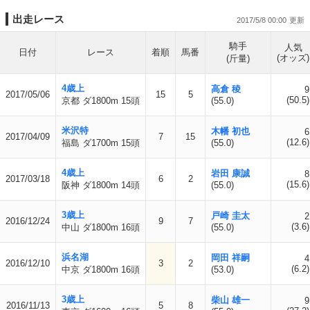
出走レース
2017/5/8 00:00
騎手
人気
日付
レース
着順
馬番
(オッズ)
(斤量)
4歳上
高倉 稜
9
2017/05/06
15
5
(50.5)
京都 ダ1800m 15頭
(55.0)
米沢特
木幡 初也
6
2017/04/09
7
15
(12.6)
福島 ダ1700m 15頭
(55.0)
4歳上
岩田 康誠
8
2017/03/18
6
2
(15.6)
阪神 ダ1800m 14頭
(55.0)
3歳上
戸崎 圭太
2
2016/12/24
9
7
(3.6)
中山 ダ1800m 16頭
(55.0)
浜名湖
岡田 祥嗣
4
2016/12/10
3
2
(6.2)
中京 ダ1800m 16頭
(53.0)
3歳上
柴山 雄一
9
2016/11/13
5
8