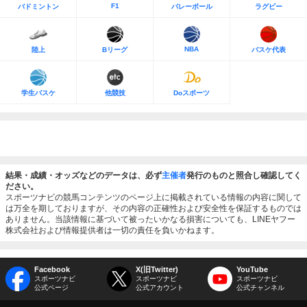
F1
バドミントン
バレーボール
ラグビー
NBA
陸上
Bリーグ
バスケ代表
学生バスケ
他競技
Doスポーツ
結果・成績・オッズなどのデータは、必ず
主催者
発行のものと照合し確認してく
ださい。
スポーツナビの競馬コンテンツのページ上に掲載されている情報の内容に関して
は万全を期しておりますが、その内容の正確性および安全性を保証するものでは
ありません。当該情報に基づいて被ったいかなる損害についても、LINEヤフー
株式会社および情報提供者は一切の責任を負いかねます。
Facebook
X(旧Twitter)
YouTube
スポーツナビ
スポーツナビ
スポーツナビ
公式ページ
公式アカウント
公式チャンネル