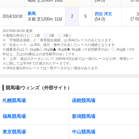
福島 芝1200m 16頭
(54.0)
新馬
四位 洋文
3
2014/10/18
2
5
(7.0)
京都 芝1200m 11頭
(54.0)
2017/5/8 00:00 更新
※着順の色分け [
:1着
:2着
:3着 ]
※「平地競走成績」と「障害競走成績」はJRAのレースのみとなります。
※「出走レース」はJRA、地方、海外で出走したレースの成績となります。
※減量表示は[
:1kg減
:2kg減
:3kg減
:4kg減（※女性騎手のみ）
:2kg減（※5
年以上、又は101勝以上の女性騎手のみ）] です。
※「上3F」表記のデータについて 1993年4月以前では一部のレースが上4F、障害レー
スに関しては平均Fで計測されたデータです。
※JRA主催以外のレースでは一部データがない場合があります。
競馬場/ウィンズ（外部サイト）
札幌競馬場
函館競馬場
福島競馬場
新潟競馬場
東京競馬場
中山競馬場