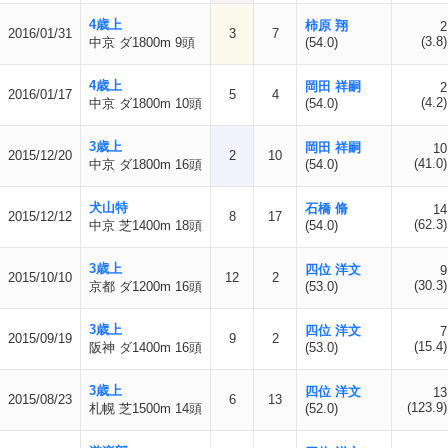
4歳上
柿原 翔
2
2016/01/31
3
7
(3.8)
中京 ダ1800m 9頭
(54.0)
4歳上
岡田 祥嗣
2
2016/01/17
5
4
(4.2)
中京 ダ1800m 10頭
(54.0)
3歳上
岡田 祥嗣
10
2015/12/20
2
10
(41.0)
中京 ダ1800m 16頭
(54.0)
犬山特
石橋 脩
14
2015/12/12
8
17
(62.3)
中京 芝1400m 18頭
(54.0)
3歳上
四位 洋文
9
2015/10/10
12
2
(30.3)
京都 ダ1200m 16頭
(53.0)
3歳上
四位 洋文
7
2015/09/19
9
2
(15.4)
阪神 ダ1400m 16頭
(53.0)
3歳上
四位 洋文
13
2015/08/23
6
13
(123.9)
札幌 芝1500m 14頭
(52.0)