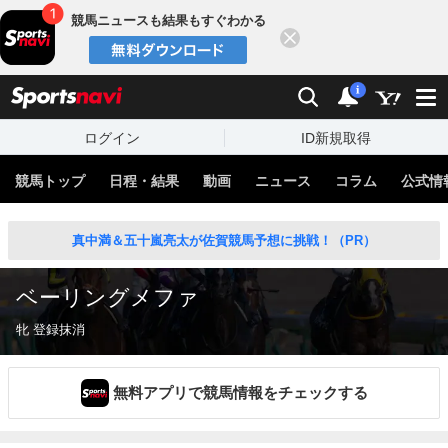
競馬ニュースも結果もすぐわかる
閉じる
スポーツナビ
検索
通知
i
ログイン
ID新規取得
競馬トップ
日程・結果
動画
ニュース
コラム
公式情
真中満＆五十嵐亮太が佐賀競馬予想に挑戦！（PR）
ベーリングメファ
牝 登録抹消
無料アプリで競馬情報をチェックする