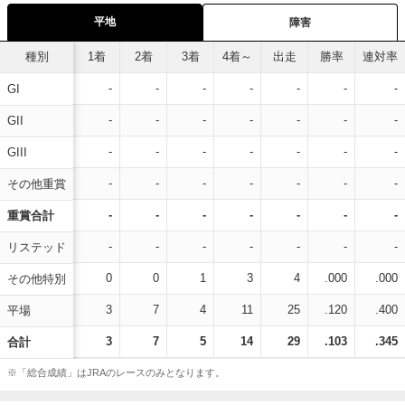
平地
障害
種別
1着
2着
3着
4着～
出走
勝率
連対率
-
-
-
-
-
-
-
GI
-
-
-
-
-
-
-
GII
-
-
-
-
-
-
-
GIII
-
-
-
-
-
-
-
その他重賞
-
-
-
-
-
-
-
重賞合計
-
-
-
-
-
-
-
リステッド
0
0
1
3
4
.000
.000
その他特別
3
7
4
11
25
.120
.400
平場
3
7
5
14
29
.103
.345
合計
※「総合成績」はJRAのレースのみとなります。