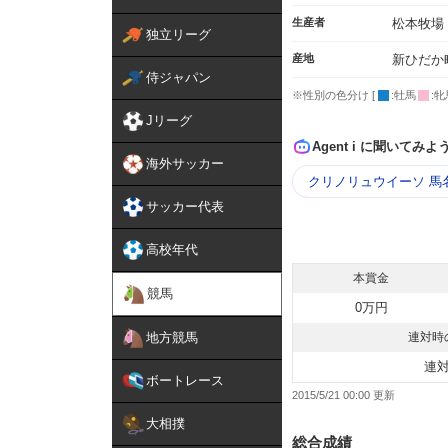
生産者
松本牧場
独立リーグ
産地
新ひだか
侍ジャパン
※性別の色分け [
:牡馬
:牝
Jリーグ
Agent i に聞いてみよ
海外サッカー
クリノリュウイーソ 馬
サッカー代表
高校年代
本賞金
競馬
0万円
地方競馬
連対時
連
ボートレース
2015/5/21 00:00
大相撲
総合成績