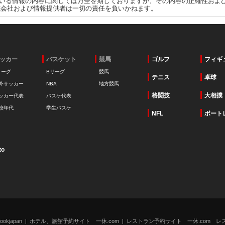
いる情報の内容に関しては万全を期しておりますが、その内容の正確性およ
式会社および情報提供者は一切の責任を負いかねます。
ッカー
バスケット
競馬
ゴルフ
フィギ
リーグ
Bリーグ
競馬
テニス
卓球
外サッカー
NBA
地方競馬
格闘技
大相撲
ッカー代表
バスケ代表
校年代
学生バスケ
NFL
ボート
to
kjapan
ホテル、旅館予約サイト 一休.com
レストラン予約サイト 一休.com レ