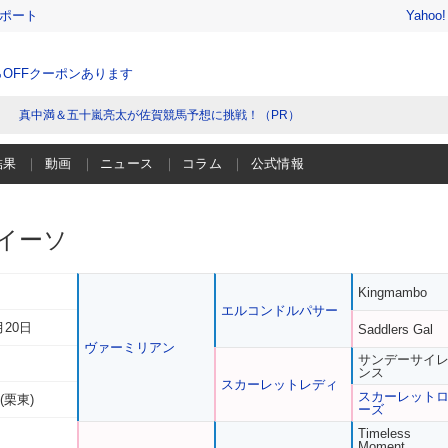
レポート
Yahoo
％OFFクーポンあります
真中満＆五十嵐亮太が佐賀競馬予想に挑戦！（PR）
結果
動画
ニュース
コラム
公式情報
イーソ
Kingmambo
エルコンドルパサー
月20日
Saddlers Gal
ヴァーミリアン
サンデーサイ
ンス
スカーレットレディ
スカーレット
(栗東)
ーズ
Timeless
Moment