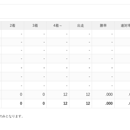
2着
3着
4着～
出走
勝率
連対
-
-
-
-
-
-
-
-
-
-
-
-
-
-
-
-
-
-
-
-
-
-
-
-
-
-
-
-
-
-
-
-
-
-
-
0
0
12
12
.000
0
0
12
12
.000
スのみとなります。