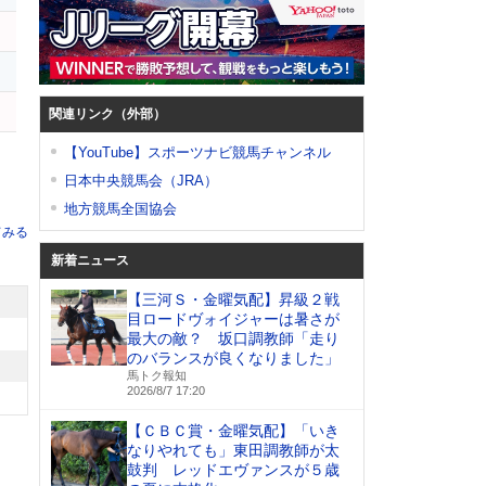
関連リンク（外部）
【YouTube】スポーツナビ競馬チャンネル
日本中央競馬会（JRA）
地方競馬全国協会
てみる
新着ニュース
【三河Ｓ・金曜気配】昇級２戦
目ロードヴォイジャーは暑さが
最大の敵？ 坂口調教師「走り
のバランスが良くなりました」
馬トク報知
2026/8/7 17:20
【ＣＢＣ賞・金曜気配】「いき
なりやれても」東田調教師が太
鼓判 レッドエヴァンスが５歳