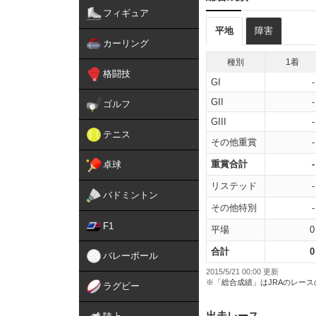
フィギュア
平地
障害
カーリング
種別
1着
格闘技
GI
-
GII
-
ゴルフ
GIII
-
テニス
その他重賞
-
重賞合計
-
卓球
リステッド
-
バドミントン
その他特別
-
F1
平場
0
合計
0
バレーボール
2015/5/21 00:00 更新
※「総合成績」はJRAのレー
ラグビー
出走レース