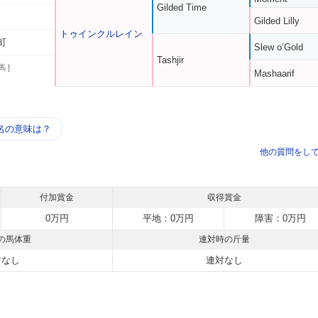
Gilded Time
Gilded Lilly
トゥインクルレイン
町
Slew o’Gold
Tashjir
馬 ]
Mashaarif
う
名の意味は？
他の質問をし
付加賞金
収得賞金
0万円
平地：0万円
障害：0万円
の馬体重
連対時の斤量
対なし
連対なし