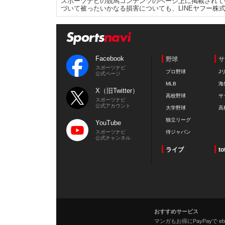
スポーツナビの競馬コンテンツのページ上に掲載されて
づいて被ったいかなる損害についても、LINEヤフー株
Facebook
野球
サ
スポーツナビ
プロ野球
J
公式ページ
MLB
海
X（旧Twitter）
高校野球
サ
スポーツナビ
公式アカウント
大学野球
高
独立リーグ
YouTube
スポーツナビ
侍ジャパン
公式チャンネル
ライブ
to
おすすめサービス
マンガもお得にPayPayで eboo