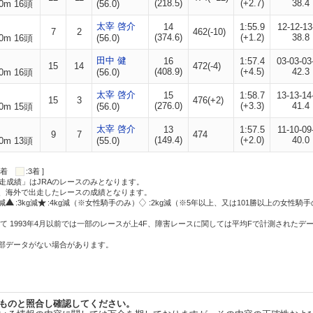
(218.5)
(+2.7)
38.4
0m 16頭
(56.0)
太宰 啓介
14
1:55.9
12-12-13
7
2
462(-10)
(374.6)
(+1.2)
38.8
0m 16頭
(56.0)
田中 健
16
1:57.4
03-03-03
15
14
472(-4)
(408.9)
(+4.5)
42.3
0m 16頭
(56.0)
太宰 啓介
15
1:58.7
13-13-14
15
3
476(+2)
(276.0)
(+3.3)
41.4
0m 15頭
(56.0)
太宰 啓介
13
1:57.5
11-10-09
9
7
474
(149.4)
(+2.0)
40.0
0m 13頭
(55.0)
:2着
:3着 ]
走成績」はJRAのレースのみとなります。
方、海外で出走したレースの成績となります。
g減
:3kg減
:4kg減（※女性騎手のみ）
:2kg減（※5年以上、又は101勝以上の女性騎手
て 1993年4月以前では一部のレースが上4F、障害レースに関しては平均Fで計測されたデ
一部データがない場合があります。
ものと照合し確認してください。