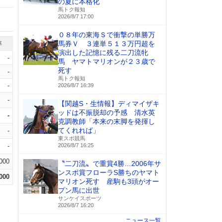
の夏に本格化
馬トク報知
2026/8/7 17:00
０８年の東海Ｓで衝撃の単勝万
馬券Ｖ ３連単５１３万円超を
率
演出した記憶に残る二刀流牝
-
馬 ヤマトマリオンが２３歳で
死す
-
馬トク報知
-
2026/8/7 16:39
-
【関越S・生情報】ディマイザキ
ッドは不振脱却の予感 清水英
-
克調教師「本来の末脚を発揮し
てくれれば」
-
東スポ競馬
-
2026/8/7 16:25
.000
〝二刀流〟で重賞4勝…2006年サ
ンスポ賞フローラS勝ちのヤマト
.000
マリオン死す 産駒も3頭がオー
プン馬に出世
サンケイスポーツ
2026/8/7 16:20
ニュース一覧