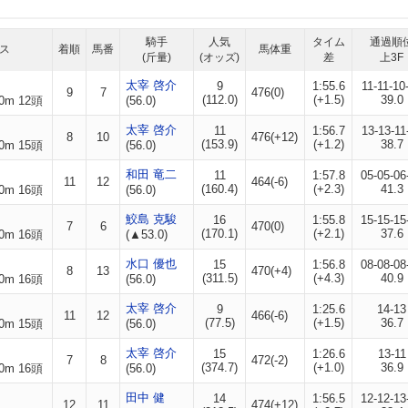
騎手
人気
タイム
通過順
ス
着順
馬番
馬体重
(斤量)
(オッズ)
差
上3F
太宰 啓介
9
1:55.6
11-11-10
9
7
476(0)
(112.0)
(+1.5)
39.0
0m 12頭
(56.0)
太宰 啓介
11
1:56.7
13-13-11
8
10
476(+12)
(153.9)
(+1.2)
38.7
0m 15頭
(56.0)
和田 竜二
11
1:57.8
05-05-06
11
12
464(-6)
(160.4)
(+2.3)
41.3
0m 16頭
(56.0)
鮫島 克駿
16
1:55.8
15-15-15
7
6
470(0)
(170.1)
(+2.1)
37.6
0m 16頭
(▲53.0)
水口 優也
15
1:56.8
08-08-08
8
13
470(+4)
(311.5)
(+4.3)
40.9
0m 16頭
(56.0)
太宰 啓介
9
1:25.6
14-13
11
12
466(-6)
(77.5)
(+1.5)
36.7
0m 15頭
(56.0)
太宰 啓介
15
1:26.6
13-11
7
8
472(-2)
(374.7)
(+1.0)
36.9
0m 16頭
(56.0)
田中 健
14
1:56.5
12-12-13
12
11
474(+12)