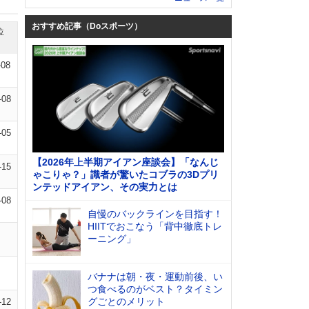
おすすめ記事（Doスポーツ）
位
-08
-08
-05
【2026年上半期アイアン座談会】「なんじ
-15
ゃこりゃ？」識者が驚いたコブラの3Dプリ
ンテッドアイアン、その実力とは
-08
自慢のバックラインを目指す！
HIITでおこなう「背中徹底トレ
ーニング」
バナナは朝・夜・運動前後、い
つ食べるのがベスト？タイミン
グごとのメリット
-12