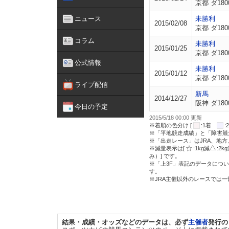
京都 ダ180
ニュース
未勝利
2015/02/08
京都 ダ180
コラム
未勝利
2015/01/25
京都 ダ180
公式情報
未勝利
2015/01/12
京都 ダ180
ライブ配信
新馬
2014/12/27
阪神 ダ180
今日の予定
2015/5/18 00:00 更新
※着順の色分け [
:1着
※「平地競走成績」と「障害競
※「出走レース」はJRA、地
※減量表示は[
:1kg減
:2k
み）] です。
※「上3F」表記のデータについ
す。
※JRA主催以外のレースでは
結果・成績・オッズなどのデータは、必ず
主催者
発行の