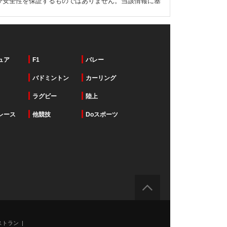
び安全性を保証するものではありません。当該情報に基
ュア
F1
バレー
バドミントン
カーリング
ラグビー
陸上
レース
他競技
Doスポーツ
ストラン