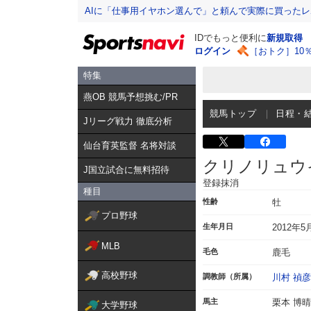
AIに「仕事用イヤホン選んで」と頼んで実際に買った
IDでもっと便利に
新規取得
ログイン
［おトク］10
特集
燕OB 競馬予想挑む/PR
競馬トップ
日程・
Jリーグ戦力 徹底分析
仙台育英監督 名将対談
クリノリュウ
J国立試合に無料招待
登録抹消
種目
性齢
牡
プロ野球
生年月日
2012年5
MLB
毛色
鹿毛
高校野球
調教師（所属）
川村 禎彦
馬主
栗本 博晴
大学野球