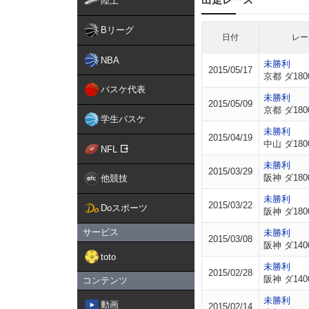
陸上
Bリーグ
日付
レー
NBA
未勝利
2015/05/17
京都 ダ180
バスケ代表
未勝利
2015/05/09
京都 ダ180
学生バスケ
未勝利
2015/04/19
中山 ダ180
NFL
未勝利
2015/03/29
阪神 ダ180
他競技
未勝利
2015/03/22
Doスポーツ
阪神 ダ180
サービス
未勝利
2015/03/08
阪神 ダ140
toto
未勝利
2015/02/28
阪神 ダ140
コンテンツ
未勝利
動画
2015/02/14