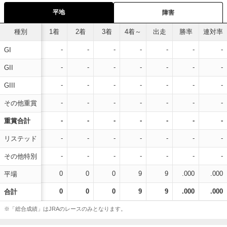
平地
障害
種別
1着
2着
3着
4着～
出走
勝率
連対率
-
-
-
-
-
-
-
GI
-
-
-
-
-
-
-
GII
-
-
-
-
-
-
-
GIII
-
-
-
-
-
-
-
その他重賞
-
-
-
-
-
-
-
重賞合計
-
-
-
-
-
-
-
リステッド
-
-
-
-
-
-
-
その他特別
0
0
0
9
9
.000
.000
平場
0
0
0
9
9
.000
.000
合計
※「総合成績」はJRAのレースのみとなります。