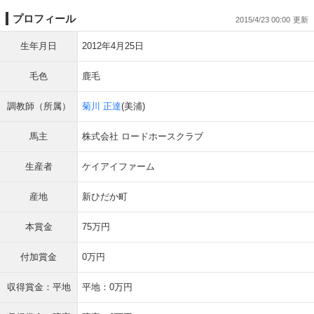
プロフィール
2015/4/23 00:00
生年月日
2012年4月25日
毛色
鹿毛
調教師（所属）
菊川 正達
(美浦)
馬主
株式会社 ロードホースクラブ
生産者
ケイアイファーム
産地
新ひだか町
本賞金
75万円
付加賞金
0万円
収得賞金：平地
平地：0万円