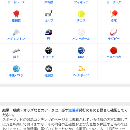
ボートレース
大相撲
フィギュア
カーリング
格闘技
ゴルフ
テニス
卓球
F1
バドミントン
バレーボール
ラグビー
NBA
陸上
Bリーグ
バスケ代表
学生バスケ
他競技
Doスポーツ
結果・成績・オッズなどのデータは、必ず
主催者
発行のものと照合し確認してく
ださい。
スポーツナビの競馬コンテンツのページ上に掲載されている情報の内容に関して
は万全を期しておりますが、その内容の正確性および安全性を保証するものでは
ありません。当該情報に基づいて被ったいかなる損害についても、LINEヤフー