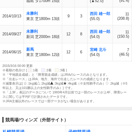
(91.4)
福島 ダ1700m 15頭
(▲52.0)
未勝利
西田 雄一郎
11
2014/10/13
9
3
(208.8)
東京 芝1800m 13頭
(55.0)
未勝利
西田 雄一郎
11
2014/09/27
12
8
(150.5)
新潟 芝2000m 18頭
(54.0)
新馬
宮崎 北斗
7
2014/06/15
12
6
(46.5)
東京 芝1800m 12頭
(54.0)
2015/3/16 00:00 更新
※着順の色分け [
:1着
:2着
:3着 ]
※「平地競走成績」と「障害競走成績」はJRAのレースのみとなります。
※「出走レース」はJRA、地方、海外で出走したレースの成績となります。
※減量表示は[
:1kg減
:2kg減
:3kg減
:4kg減（※女性騎手のみ）
:2kg減（※5
年以上、又は101勝以上の女性騎手のみ）] です。
※「上3F」表記のデータについて 1993年4月以前では一部のレースが上4F、障害レー
スに関しては平均Fで計測されたデータです。
※JRA主催以外のレースでは一部データがない場合があります。
競馬場/ウィンズ（外部サイト）
札幌競馬場
函館競馬場