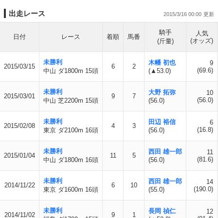
出走レース
2015/3/16 00:00
騎手
人気
日付
レース
着順
馬番
(オッズ)
(斤量)
未勝利
木幡 初也
9
2015/03/15
6
2
(69.6)
中山 ダ1800m 15頭
(▲53.0)
未勝利
大野 拓弥
10
2015/03/01
9
7
(56.0)
中山 芝2200m 15頭
(56.0)
未勝利
田辺 裕信
6
2015/02/08
4
3
(16.8)
東京 ダ2100m 16頭
(56.0)
未勝利
西田 雄一郎
11
2015/01/04
11
5
(81.6)
中山 ダ1800m 16頭
(56.0)
未勝利
西田 雄一郎
14
2014/11/22
6
10
(190.0)
東京 ダ1600m 16頭
(55.0)
未勝利
長岡 禎仁
12
2014/11/02
9
1