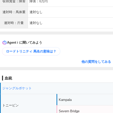
収得賞金：障害
障害：0万円
連対時：馬体重
連対なし
連対時：斤量
連対なし
Agent i に聞いてみよう
ロードトリニティ 馬名の意味は？
他の質問をしてみる
血統
ジャングルポケット
Kampala
トニービン
Severn Bridge