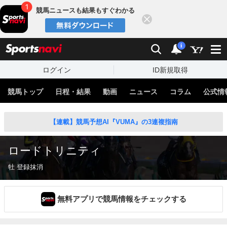
競馬ニュースも結果もすぐわかる
閉じる
スポーツナビ
検索
通知
i
ログイン
ID新規取得
競馬トップ
日程・結果
動画
ニュース
コラム
公式情
【連載】競馬予想AI『VUMA』の3連複指南
ロードトリニティ
牡 登録抹消
無料アプリで競馬情報をチェックする