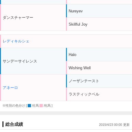
Nureyev
ダンスチャーマー
Skillful Joy
レディキルシェ
Halo
サンデーサイレンス
Wishing Well
ノーザンテースト
アネーロ
ラスティックベル
※性別の色分け [
:牡馬
:牝馬 ]
総合成績
2015/4/23 00:00