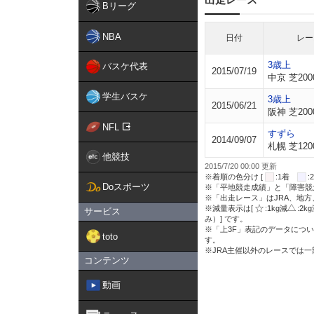
Bリーグ
NBA
日付
レー
3歳上
バスケ代表
2015/07/19
中京 芝200
学生バスケ
3歳上
2015/06/21
阪神 芝200
NFL
すずら
2014/09/07
札幌 芝120
他競技
2015/7/20 00:00 更新
※着順の色分け [
:1着
Doスポーツ
※「平地競走成績」と「障害競
※「出走レース」はJRA、地
※減量表示は[
:1kg減
:2k
サービス
み）] です。
※「上3F」表記のデータについ
toto
す。
※JRA主催以外のレースでは
コンテンツ
動画