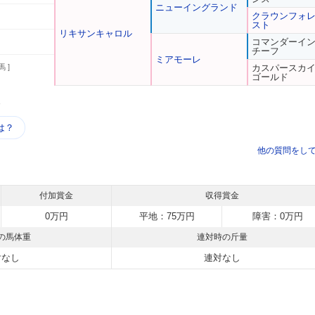
ニューイングランド
クラウンフォ
スト
リキサンキャロル
コマンダーイ
チーフ
ミアモーレ
馬 ]
カスパースカ
ゴールド
う
は？
他の質問をし
付加賞金
収得賞金
0万円
平地：75万円
障害：0万円
の馬体重
連対時の斤量
対なし
連対なし