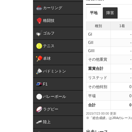
カーリング
平地
障害
格闘技
種別
1着
ゴルフ
GI
-
GII
-
テニス
GIII
-
卓球
その他重賞
-
重賞合計
-
バドミントン
リステッド
-
F1
その他特別
0
平場
0
バレーボール
合計
0
ラグビー
2015/7/23 00:00 更新
※「総合成績」はJRAのレー
陸上
出走レース