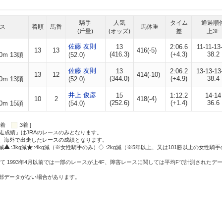
騎手
人気
タイム
通過順
ス
着順
馬番
馬体重
(斤量)
(オッズ)
差
上3F
佐藤 友則
13
2:06.6
11-11-13
13
13
416(-5)
(416.3)
(+4.3)
38.2
0m 13頭
(52.0)
佐藤 友則
13
2:06.2
13-13-13
13
12
414(-10)
(344.0)
(+4.9)
38.4
0m 13頭
(52.0)
井上 俊彦
15
1:12.2
14-14
10
2
418(-4)
(252.6)
(+1.4)
36.6
0m 15頭
(54.0)
:2着
:3着 ]
走成績」はJRAのレースのみとなります。
方、海外で出走したレースの成績となります。
g減
:3kg減
:4kg減（※女性騎手のみ）
:2kg減（※5年以上、又は101勝以上の女性騎手
て 1993年4月以前では一部のレースが上4F、障害レースに関しては平均Fで計測されたデ
一部データがない場合があります。