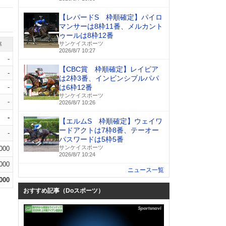
【レパードS 枠順確定】パイロ
マンサーは8枠11番、メルカント
ゥールは8枠12番
サンケイスポーツ
率
2026/8/7 10:27
-
【CBC賞 枠順確定】レイピア
-
は2枠3番、インビンシブルパパ
-
は6枠12番
サンケイスポーツ
-
2026/8/7 10:26
-
【エルムS 枠順確定】ウェイワ
ードアクトは7枠8番、テーオー
-
パスワードは5枠5番
サンケイスポーツ
.000
2026/8/7 10:24
.000
ニュース一覧
.000
おすすめ記事（Doスポーツ）