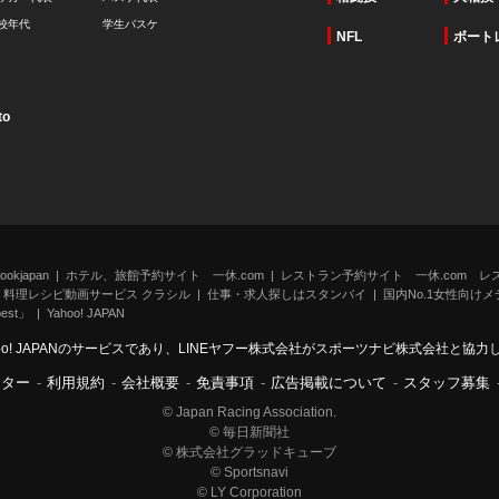
校年代
学生バスケ
NFL
ボート
to
kjapan
ホテル、旅館予約サイト 一休.com
レストラン予約サイト 一休.com レ
料理レシピ動画サービス クラシル
仕事・求人探しはスタンバイ
国内No.1女性向けメデ
st」
Yahoo! JAPAN
oo! JAPANのサービスであり、LINEヤフー株式会社がスポーツナビ株式会社と協
ンター
-
利用規約
-
会社概要
-
免責事項
-
広告掲載について
-
スタッフ募集
© Japan Racing Association.
© 毎日新聞社
© 株式会社グラッドキューブ
© Sportsnavi
© LY Corporation