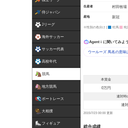
生産者
村田牧場
侍ジャパン
産地
新冠
Jリーグ
※性別の色分け [
:牡馬
:牝
海外サッカー
Agent i に聞いてみよ
サッカー代表
ウールーズ 馬名の意味
高校年代
競馬
本賞金
地方競馬
0万円
連対時
ボートレース
連
大相撲
2015/7/23 00:00
フィギュア
総合成績