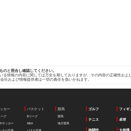
ものと照合し確認してください。
いる情報の内容に関しては万全を期しておりますが、その内容の正確性およ
式会社および情報提供者は一切の責任を負いかねます。
ッカー
バスケット
競馬
ゴルフ
フィギ
リーグ
Bリーグ
競馬
テニス
卓球
外サッカー
NBA
地方競馬
格闘技
大相撲
ッカー代表
バスケ代表