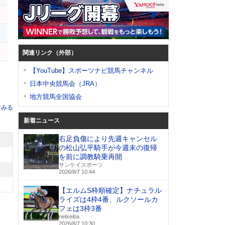
レ
ン
イ
関連リンク（外部）
【YouTube】スポーツナビ競馬チャンネル
日本中央競馬会（JRA）
地方競馬全国協会
てみる
新着ニュース
右足負傷により先週キャンセル
の松山弘平騎手が今週末の復帰
を前に調教騎乗再開
サンケイスポーツ
2026/8/7 10:44
【エルムS枠順確定】ナチュラル
ライズは4枠4番、ルクソールカ
フェは3枠3番
netkeiba
2026/8/7 10:30