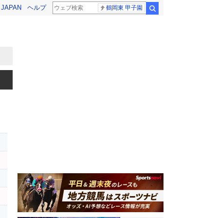
! JAPAN
ヘルプ
鶴岡東 甲子園
検索
レ
ロ
レ