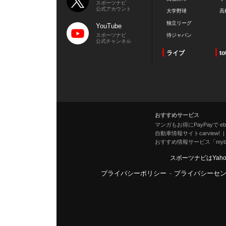
スポーツナビ
公式アカウント
大学野球
高
独立リーグ
YouTube
スポーツナビ
侍ジャパン
公式チャンネル
ライブ
to
おすすめサービス
マンガもお得にPayPayで eboo
自動車情報サイトcarview!
おすすめ情報サービス「mybe
スポーツナビはYah
プライバシーポリシー
-
プライバシーセ