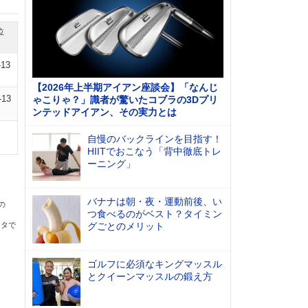
位
-13
【2026年上半期アイアン座談会】「なんじ
-13
ゃこりゃ？」識者が驚いたコブラの3Dプリ
ンテッドアイアン、その実力とは
自慢のバックラインを目指す！
HIITでおこなう「背中徹底トレ
ーニング」
バナナは朝・夜・運動前後、い
の
つ食べるのがベスト？タイミン
ータで
グごとのメリット
ゴルフに必須なキングマッスル
とクイーンマッスルの鍛え方