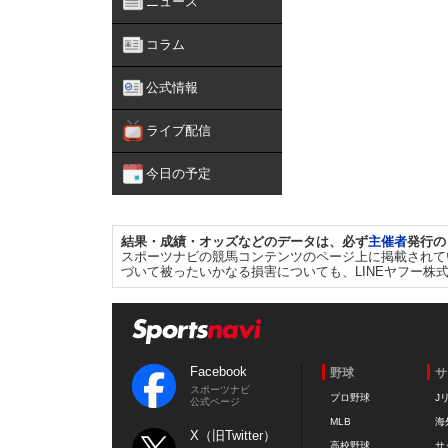
ニュース
コラム
公式情報
ライブ配信
今日の予定
結果・成績・オッズなどのデータは、必ず
主催者
発行の
スポーツナビの競馬コンテンツのページ上に掲載されて
づいて被ったいかなる損害についても、LINEヤフー株
Facebook
野球
サ
スポーツナビ
プロ野球
J
公式ページ
MLB
海
X（旧Twitter）
高校野球
サ