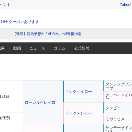
ヒント
Yahoo
％OFFクーポンあります
【連載】競馬予想AI『VUMA』の3連複指南
結果
動画
ニュース
コラム
公式情報
ダンシングブ
ーヴ
キングヘイロー
グッバイヘイ
月21日
ー
ローレルゲレイロ
テンビー
ビッグテンビー
(招待)
モガミヒメ
サンデーサイ
ンス