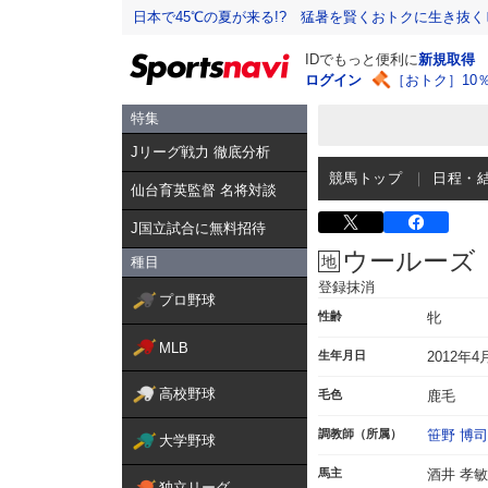
日本で45℃の夏が来る!? 猛暑を賢くおトクに生き抜く
IDでもっと便利に
新規取得
ログイン
［おトク］10
特集
Jリーグ戦力 徹底分析
競馬トップ
日程・
仙台育英監督 名将対談
J国立試合に無料招待
ウールーズ
種目
登録抹消
プロ野球
性齢
牝
MLB
生年月日
2012年4
高校野球
毛色
鹿毛
調教師（所属）
笹野 博司
大学野球
馬主
酒井 孝敏
独立リーグ