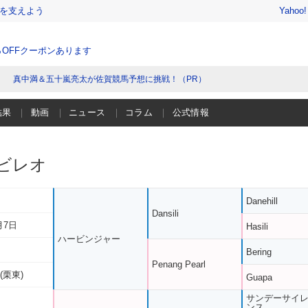
を支えよう
Yahoo
％OFFクーポンあります
真中満＆五十嵐亮太が佐賀競馬予想に挑戦！（PR）
結果
動画
ニュース
コラム
公式情報
ビレオ
Danehill
Dansili
月7日
Hasili
ハービンジャー
Bering
Penang Pearl
(栗東)
Guapa
サンデーサイ
ンス