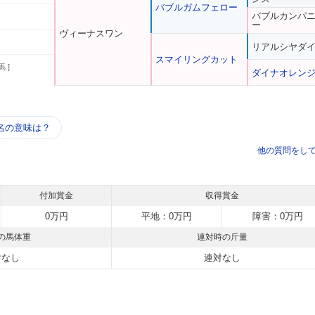
バブルガムフェロー
バブルカンパ
ー
ヴィーナスワン
リアルシヤダ
スマイリングカット
馬 ]
ダイナオレン
う
名の意味は？
他の質問をし
付加賞金
収得賞金
0万円
平地：0万円
障害：0万円
の馬体重
連対時の斤量
対なし
連対なし