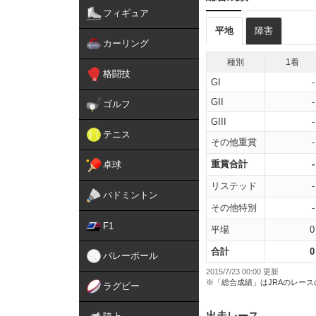
フィギュア
平地
障害
カーリング
種別
1着
格闘技
GI
-
GII
-
ゴルフ
GIII
-
テニス
その他重賞
-
重賞合計
-
卓球
リステッド
-
バドミントン
その他特別
-
F1
平場
0
合計
0
バレーボール
2015/7/23 00:00 更新
※「総合成績」はJRAのレー
ラグビー
出走レース