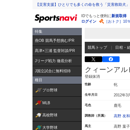
【災害支援】ひとりでも多くの命を救う「災害救助犬」
IDでもっと便利に
新規取得
ログイン
［おトク］10
特集
燕OB 競馬予想挑む/PR
競馬トップ
日程・
髙津×三浦 監督対談/PR
Jリーグ戦力 徹底分析
クィーンアル
J国立試合に無料招待
登録抹消
種目
性齢
牝
プロ野球
生年月日
2012年3
MLB
毛色
鹿毛
高校野球
調教師（所属）
高野 友和
馬主
高野 葉子
大学野球