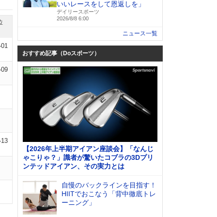
いいレースをして恩返しを」
デイリースポーツ
2026/8/8 6:00
位
ニュース一覧
-01
おすすめ記事（Doスポーツ）
-09
-13
【2026年上半期アイアン座談会】「なんじ
ゃこりゃ？」識者が驚いたコブラの3Dプリ
ンテッドアイアン、その実力とは
自慢のバックラインを目指す！
HIITでおこなう「背中徹底トレ
ーニング」