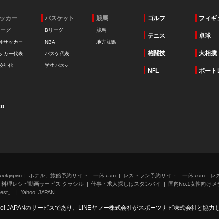
ッカー
バスケット
競馬
ゴルフ
フィギ
リーグ
Bリーグ
競馬
テニス
卓球
外サッカー
NBA
地方競馬
格闘技
大相撲
ッカー代表
バスケ代表
校年代
学生バスケ
NFL
ボート
to
kjapan
ホテル、旅館予約サイト 一休.com
レストラン予約サイト 一休.com レ
料理レシピ動画サービス クラシル
仕事・求人探しはスタンバイ
国内No.1女性向けメデ
st」
Yahoo! JAPAN
oo! JAPANのサービスであり、LINEヤフー株式会社がスポーツナビ株式会社と協