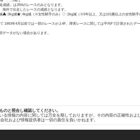
:2着
:3着 ]
走成績」はJRAのレースのみとなります。
方、海外で出走したレースの成績となります。
g減
:3kg減
:4kg減（※女性騎手のみ）
:2kg減（※5年以上、又は101勝以上の女性騎手
て 1993年4月以前では一部のレースが上4F、障害レースに関しては平均Fで計測されたデ
一部データがない場合があります。
ものと照合し確認してください。
いる情報の内容に関しては万全を期しておりますが、その内容の正確性およ
式会社および情報提供者は一切の責任を負いかねます。