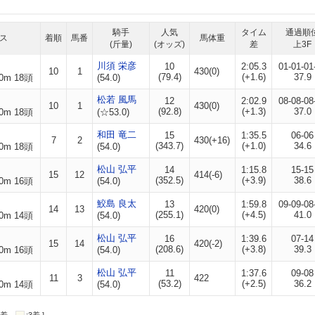
騎手
人気
タイム
通過順
ス
着順
馬番
馬体重
(斤量)
(オッズ)
差
上3F
川須 栄彦
10
2:05.3
01-01-01
10
1
430(0)
(79.4)
(+1.6)
37.9
0m 18頭
(54.0)
松若 風馬
12
2:02.9
08-08-08
10
1
430(0)
(92.8)
(+1.3)
37.0
0m 18頭
(☆53.0)
和田 竜二
15
1:35.5
06-06
7
2
430(+16)
(343.7)
(+1.0)
34.6
0m 18頭
(54.0)
松山 弘平
14
1:15.8
15-15
15
12
414(-6)
(352.5)
(+3.9)
38.6
0m 16頭
(54.0)
鮫島 良太
13
1:59.8
09-09-08
14
13
420(0)
(255.1)
(+4.5)
41.0
0m 14頭
(54.0)
松山 弘平
16
1:39.6
07-14
15
14
420(-2)
(208.6)
(+3.8)
39.3
0m 16頭
(54.0)
松山 弘平
11
1:37.6
09-08
11
3
422
(53.2)
(+2.5)
36.2
0m 14頭
(54.0)