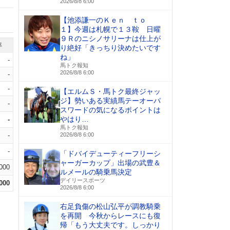
2026/8/8 6:00
【池添謙一のＫｅｎ ｔｏ
１】今週は札幌で１３鞍 日曜
９Ｒのニシノサリーナは仕上が
率
り絶好「きっちり決めたいです
ね」
-
馬トク報知
2026/8/8 6:00
-
-
【エルムＳ・馬トク最終ジャッ
ジ】勢いある実績馬テーオーパ
-
スワードの気になるポイントは
やはり…
-
馬トク報知
-
2026/8/8 6:00
-
「ドバイデューティーフリーシ
ャーガーカップ」出場の武豊＆
.000
ルメールの騎乗馬決定
デイリースポーツ
.000
2026/8/8 6:00
右足負傷の松山弘平が調教騎乗
を再開 今秋からレースにも復
帰「もう大丈夫です。しっかり