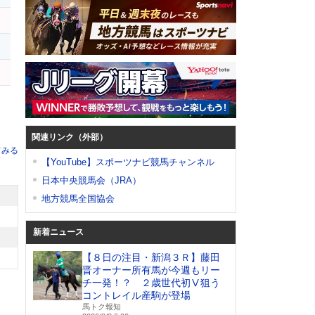
ニ
イ
ジ
関連リンク（外部）
てみる
【YouTube】スポーツナビ競馬チャンネル
日本中央競馬会（JRA）
地方競馬全国協会
新着ニュース
【８日の注目・新潟３Ｒ】藤田
晋オーナー所有馬が今週もリー
チ一発！？ ２歳世代初Ⅴ狙う
コントレイル産駒が登場
馬トク報知