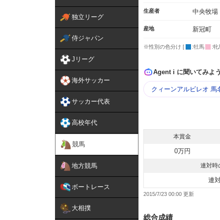
生産者
中央牧場
独立リーグ
産地
新冠町
侍ジャパン
※性別の色分け [
:牡馬
:牝
Jリーグ
Agent i に聞いてみよ
海外サッカー
クィーンアルビレオ 馬
サッカー代表
高校年代
本賞金
競馬
0万円
地方競馬
連対時
連
ボートレース
2015/7/23 00:00
大相撲
総合成績