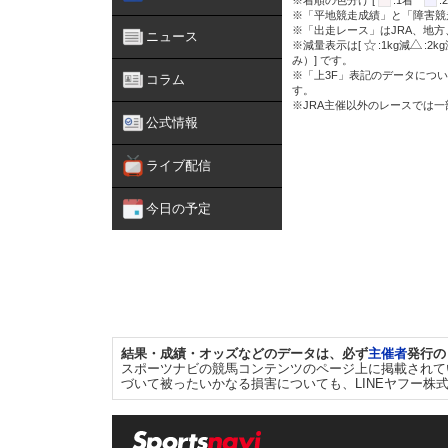
※着順の色分け [
:1着
※「平地競走成績」と「障害競
※「出走レース」はJRA、地
ニュース
※減量表示は[
:1kg減
:2k
み）] です。
※「上3F」表記のデータについ
コラム
す。
※JRA主催以外のレースでは
公式情報
ライブ配信
今日の予定
結果・成績・オッズなどのデータは、必ず
主催者
発行の
スポーツナビの競馬コンテンツのページ上に掲載されて
づいて被ったいかなる損害についても、LINEヤフー株