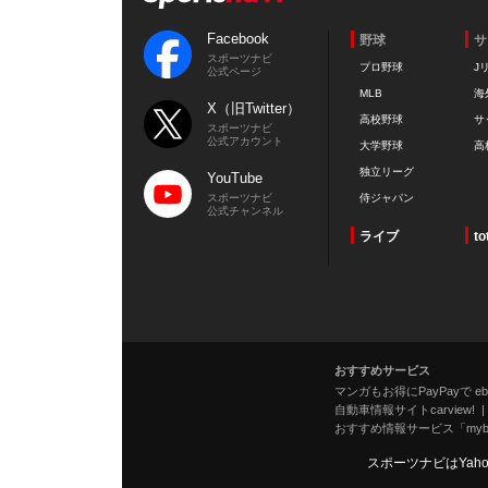
Facebook
野球
サ
スポーツナビ
プロ野球
J
公式ページ
MLB
海
X（旧Twitter）
高校野球
サ
スポーツナビ
公式アカウント
大学野球
高
独立リーグ
YouTube
スポーツナビ
侍ジャパン
公式チャンネル
ライブ
to
おすすめサービス
マンガもお得にPayPayで eboo
自動車情報サイトcarview!
おすすめ情報サービス「mybe
スポーツナビはYah