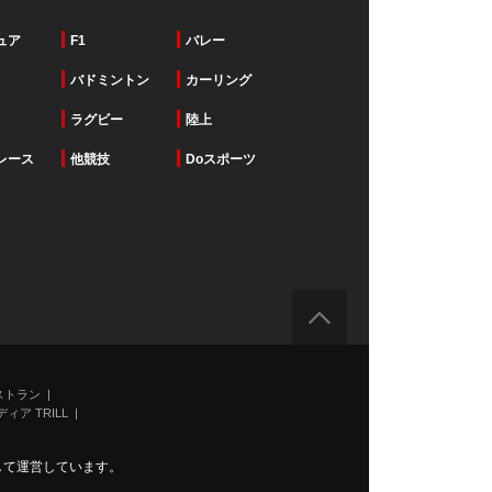
ュア
F1
バレー
バドミントン
カーリング
ラグビー
陸上
レース
他競技
Doスポーツ
ストラン
ィア TRILL
力して運営しています。