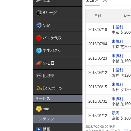
陸上
Bリーグ
日付
レー
NBA
未勝利
2015/07/18
中京 芝200
バスケ代表
未勝利
2015/07/04
中京 芝200
学生バスケ
未勝利
2015/05/23
京都 芝160
NFL
未勝利
2015/04/12
阪神 ダ120
他競技
未勝利
2015/03/15
Doスポーツ
阪神 ダ180
サービス
未勝利
2015/01/31
京都 芝160
toto
新馬
2015/01/12
京都 芝160
コンテンツ
2015/7/20 00:00 更新
動画