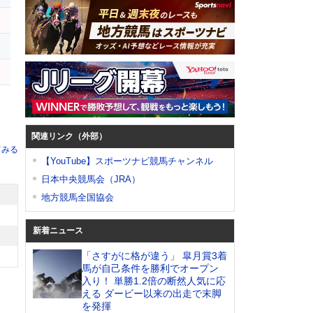
イ
関連リンク（外部）
てみる
【YouTube】スポーツナビ競馬チャンネル
日本中央競馬会（JRA）
地方競馬全国協会
新着ニュース
「さすがに格が違う」 皐月賞3着
馬が自己条件を勝利でオープン
入り！ 単勝1.2倍の断然人気に応
える ダービー以来の出走で末脚
を発揮