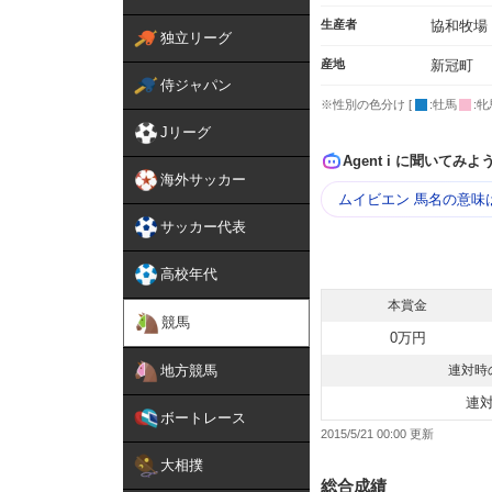
生産者
協和牧場
独立リーグ
産地
新冠町
侍ジャパン
※性別の色分け [
:牡馬
:牝
Jリーグ
Agent i に聞いてみよ
海外サッカー
ムイビエン 馬名の意味
サッカー代表
高校年代
本賞金
競馬
0万円
地方競馬
連対時
連
ボートレース
2015/5/21 00:00
大相撲
総合成績