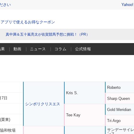
ださい
Yahoo
、アプリで使えるお得なクーポン
真中満＆五十嵐亮太が佐賀競馬予想に挑戦！（PR）
結果
動画
ニュース
コラム
公式情報
Roberto
Kris S.
月7日
Sharp Queen
シンボリクリスエス
Gold Meridian
Tee Kay
(栗東)
Tri Argo
サンデーサイ
 協和牧場
ンス