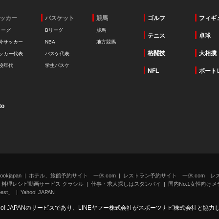
ッカー
バスケット
競馬
ゴルフ
フィギ
リーグ
Bリーグ
競馬
テニス
卓球
外サッカー
NBA
地方競馬
格闘技
大相撲
ッカー代表
バスケ代表
校年代
学生バスケ
NFL
ボート
to
kjapan
ホテル、旅館予約サイト 一休.com
レストラン予約サイト 一休.com レ
料理レシピ動画サービス クラシル
仕事・求人探しはスタンバイ
国内No.1女性向けメデ
st」
Yahoo! JAPAN
oo! JAPANのサービスであり、LINEヤフー株式会社がスポーツナビ株式会社と協