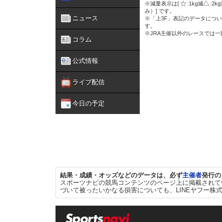
※減量表示は[
:1kg減
:2k
み）] です。
ニュース
※「上3F」表記のデータについ
す。
※JRA主催以外のレースでは
コラム
公式情報
ライブ配信
今日の予定
結果・成績・オッズなどのデータは、必ず
主催者
発行の
スポーツナビの競馬コンテンツのページ上に掲載されて
づいて被ったいかなる損害についても、LINEヤフー株