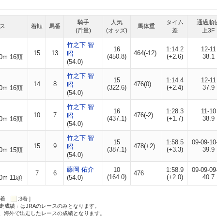
騎手
人気
タイム
通過順
ス
着順
馬番
馬体重
(斤量)
(オッズ)
差
上3F
竹之下 智
16
1:14.2
12-11
15
13
464(-12)
昭
(450.8)
(+2.6)
38.1
0m 16頭
(54.0)
竹之下 智
15
1:14.4
12-11
14
8
476(0)
昭
(322.6)
(+2.4)
37.9
0m 16頭
(54.0)
竹之下 智
16
1:28.3
11-10
10
7
476(-2)
昭
(437.1)
(+1.7)
38.9
0m 16頭
(54.0)
竹之下 智
15
1:58.5
09-09-10
15
9
478(+2)
昭
(387.1)
(+3.3)
39.9
0m 15頭
(54.0)
藤岡 佑介
10
1:58.9
09-09-09
7
6
476
(164.0)
(+2.0)
40.7
0m 11頭
(54.0)
:2着
:3着 ]
走成績」はJRAのレースのみとなります。
方、海外で出走したレースの成績となります。