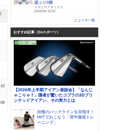
週ぶり0勝
スポニチアネックス
2026/8/9 15:00
位
ニュース一覧
おすすめ記事（Doスポーツ）
-10
【2026年上半期アイアン座談会】「なんじ
ゃこりゃ？」識者が驚いたコブラの3Dプリ
ンテッドアイアン、その実力とは
-08
自慢のバックラインを目指す！
HIITでおこなう「背中徹底トレ
ーニング」