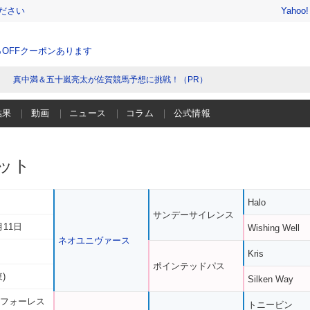
ださい
Yahoo
％OFFクーポンあります
真中満＆五十嵐亮太が佐賀競馬予想に挑戦！（PR）
結果
動画
ニュース
コラム
公式情報
ット
Halo
サンデーサイレンス
月11日
Wishing Well
ネオユニヴァース
Kris
ポインテッドパス
)
Silken Way
 フォーレス
トニービン