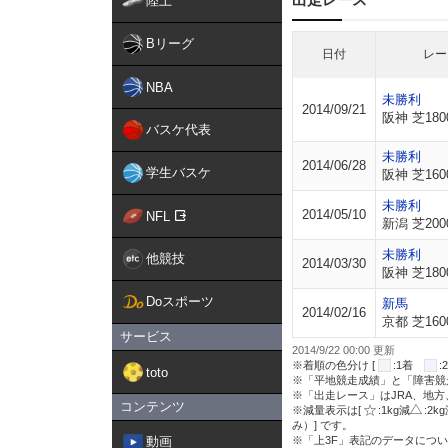
陸上
Bリーグ
日付
レー
NBA
未勝利
2014/09/21
阪神 芝180
バスケ代表
未勝利
2014/06/28
学生バスケ
阪神 芝160
未勝利
2014/05/10
NFL
新潟 芝200
未勝利
他競技
2014/03/30
阪神 芝180
Doスポーツ
新馬
2014/02/16
京都 芝160
サービス
2014/9/22 00:00 更新
※着順の色分け [
:1着
toto
※「平地競走成績」と「障害競
※「出走レース」はJRA、地
コンテンツ
※減量表示は[
:1kg減
:2k
み）] です。
動画
※「上3F」表記のデータについ