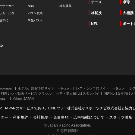
テニス
卓球
外サッカー
NBA
地方競馬
格闘技
大相撲
ッカー代表
バスケ代表
校年代
学生バスケ
NFL
ボート
to
kjapan
ホテル、旅館予約サイト 一休.com
レストラン予約サイト 一休.com レ
料理レシピ動画サービス クラシル
仕事・求人探しはスタンバイ
国内No.1女性向けメデ
st」
Yahoo! JAPAN
oo! JAPANのサービスであり、LINEヤフー株式会社がスポーツナビ株式会社と協
ンター
-
利用規約
-
会社概要
-
免責事項
-
広告掲載について
-
スタッフ募集
© Japan Racing Association.
© 毎日新聞社