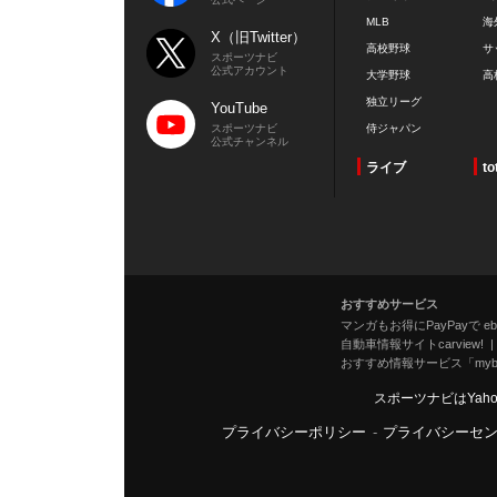
MLB
海
X（旧Twitter）
高校野球
サ
スポーツナビ
公式アカウント
大学野球
高
独立リーグ
YouTube
スポーツナビ
侍ジャパン
公式チャンネル
ライブ
to
おすすめサービス
マンガもお得にPayPayで eboo
自動車情報サイトcarview!
おすすめ情報サービス「mybe
スポーツナビはYah
プライバシーポリシー
-
プライバシーセ