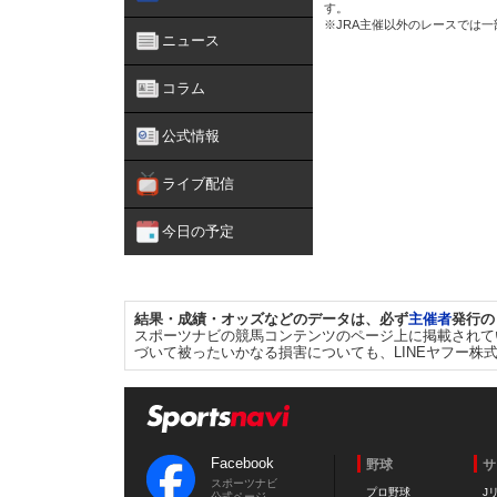
す。
※JRA主催以外のレースでは
ニュース
コラム
公式情報
ライブ配信
今日の予定
結果・成績・オッズなどのデータは、必ず
主催者
発行の
スポーツナビの競馬コンテンツのページ上に掲載されて
づいて被ったいかなる損害についても、LINEヤフー株
Facebook
野球
サ
スポーツナビ
プロ野球
J
公式ページ