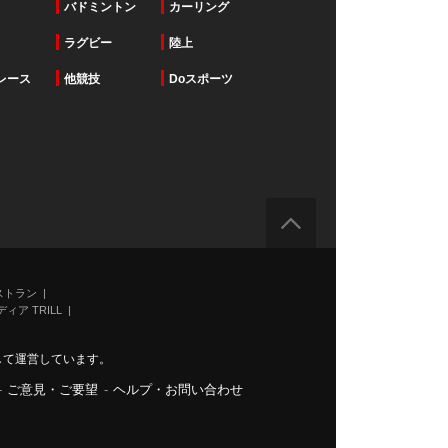
バドミントン
カーリング
ラグビー
陸上
レース
他競技
Doスポーツ
ストラン
ィア TRILL
力して運営しています。
-
ご意見・ご要望
-
ヘルプ・お問い合わせ