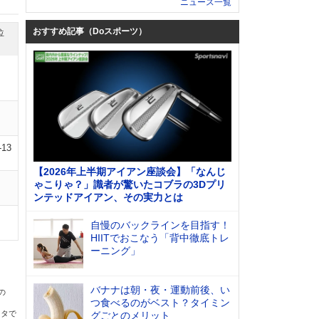
ニュース一覧
おすすめ記事（Doスポーツ）
位
-13
【2026年上半期アイアン座談会】「なんじ
ゃこりゃ？」識者が驚いたコブラの3Dプリ
ンテッドアイアン、その実力とは
自慢のバックラインを目指す！
HIITでおこなう「背中徹底トレ
ーニング」
バナナは朝・夜・運動前後、い
の
つ食べるのがベスト？タイミン
ータで
グごとのメリット