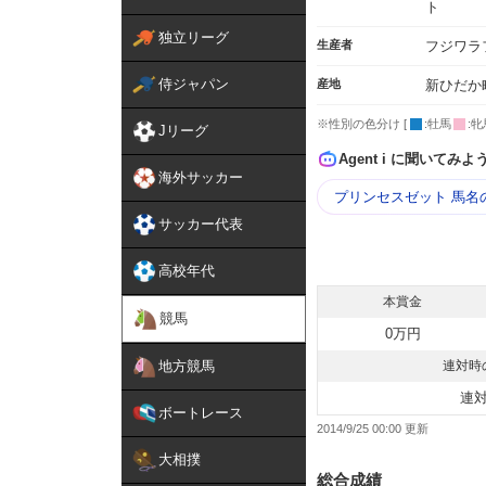
ト
独立リーグ
生産者
フジワラ
侍ジャパン
産地
新ひだか
※性別の色分け [
:牡馬
:牝
Jリーグ
Agent i に聞いてみよ
海外サッカー
プリンセスゼット 馬名
サッカー代表
高校年代
本賞金
競馬
0万円
地方競馬
連対時
連
ボートレース
2014/9/25 00:00
大相撲
総合成績