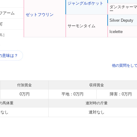
ジャングルポケット
ダンスチャー
ー
フアーム
ゼットフウリン
Silver Deputy
町
サーモンタイム
Icelette
馬 ]
う
の意味は？
他の質問をし
付加賞金
収得賞金
0万円
平地：0万円
障害：0万円
の馬体重
連対時の斤量
対なし
連対なし