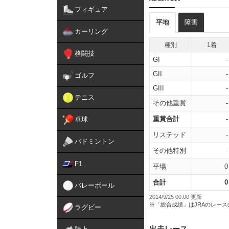
フィギュア
平地
障害
カーリング
種別
1着
格闘技
GI
-
GII
-
ゴルフ
GIII
-
テニス
その他重賞
-
重賞合計
-
卓球
リステッド
-
バドミントン
その他特別
-
F1
平場
0
合計
0
バレーボール
2014/9/25 00:00 更新
※「総合成績」はJRAのレー
ラグビー
出走レース