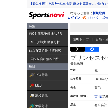
【緊急支援】令和8年熊本地震 緊急支援募金にご協力く
IDでもっと便利に
新規取得
ログイン
［おトク］10
特集
燕OB 競馬予想挑む/PR
競馬トップ
日程・
Jリーグ戦力 徹底分析
仙台育英監督 名将対談
プリンセスゼ
J国立試合に無料招待
登録抹消
種目
性齢
牝
プロ野球
生年月日
2011年3
MLB
毛色
栗毛
高校野球
調教師（所属）
宮 徹
(栗東
馬主
有限会社
大学野球