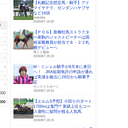
【札幌記念想定馬・騎手】アド
マイヤテラ、ゼンダンハヤブサ
など16頭
netkeiba
2026/8/7 18:30
率
【ＰＯＧ】新種牡馬ストラクタ
-
ー産駒のジャストピーチーは国
-
枝栄厩務員が担当で８・２２札
幌デビューへ
-
馬トク報知
2026/8/7 18:20
-
-
M・ミシェル騎手が8月末に来日
へ！ JRA短期免許の申請が通れ
-
ば美浦を拠点に29日から騎乗予
定
-
サンケイスポーツ
2026/8/7 18:16
.000
【エルムS予想】小回りのダート
.000
1700mは鬼門!? 実績上位もコー
ス適性に疑問が残る人気馬
netkeiba
2026/8/7 18:15