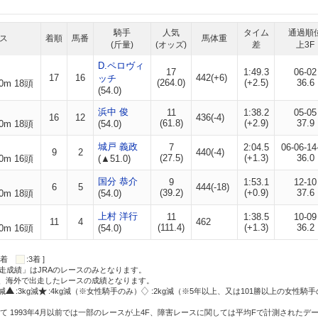
騎手
人気
タイム
通過順
ス
着順
馬番
馬体重
(斤量)
(オッズ)
差
上3F
D.ペロヴィ
17
1:49.3
06-02
17
16
442(+6)
ッチ
(264.0)
(+2.5)
36.6
0m 18頭
(54.0)
浜中 俊
11
1:38.2
05-05
16
12
436(-4)
(61.8)
(+2.9)
37.9
0m 18頭
(54.0)
城戸 義政
7
2:04.5
06-06-14
9
2
440(-4)
(27.5)
(+1.3)
36.0
0m 16頭
(▲51.0)
国分 恭介
9
1:53.1
12-10
6
5
444(-18)
(39.2)
(+0.9)
37.6
0m 18頭
(54.0)
上村 洋行
11
1:38.5
10-09
11
4
462
(111.4)
(+1.3)
36.2
0m 16頭
(54.0)
:2着
:3着 ]
走成績」はJRAのレースのみとなります。
方、海外で出走したレースの成績となります。
g減
:3kg減
:4kg減（※女性騎手のみ）
:2kg減（※5年以上、又は101勝以上の女性騎手
て 1993年4月以前では一部のレースが上4F、障害レースに関しては平均Fで計測されたデ