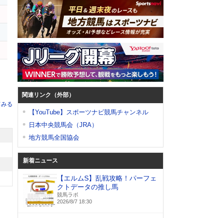
マ
関連リンク（外部）
てみる
【YouTube】スポーツナビ競馬チャンネル
日本中央競馬会（JRA）
地方競馬全国協会
新着ニュース
【エルムS】乱戦攻略！パーフェ
クトデータの推し馬
競馬ラボ
2026/8/7 18:30