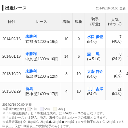
出走レース
2014/2/19 00:00
騎手
人気
日付
レース
着順
馬番
(オッズ)
(斤量)
未勝利
水口 優也
7
2014/02/16
10
9
(40.6)
京都 ダ1200m 16頭
(54.0)
未勝利
森 一馬
8
2014/01/19
14
6
(24.2)
中京 芝1600m 16頭
(▲51.0)
未勝利
太宰 啓介
3
2013/10/20
8
10
(6.9)
新潟 芝1200m 12頭
(54.0)
新馬
古川 吉洋
11
2013/09/29
4
10
(51.0)
阪神 芝1400m 17頭
(54.0)
2014/2/19 00:00 更新
※着順の色分け [
:1着
:2着
:3着 ]
※「平地競走成績」と「障害競走成績」はJRAのレースのみとなります。
※「出走レース」はJRA、地方、海外で出走したレースの成績となります。
※減量表示は[
:1kg減
:2kg減
:3kg減
:4kg減（※女性騎手のみ）
:2kg減（※5
年以上、又は101勝以上の女性騎手のみ）] です。