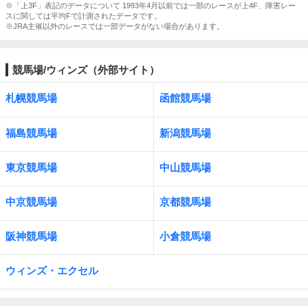
※「上3F」表記のデータについて 1993年4月以前では一部のレースが上4F、障害レー
スに関しては平均Fで計測されたデータです。
※JRA主催以外のレースでは一部データがない場合があります。
競馬場/ウィンズ（外部サイト）
札幌競馬場
函館競馬場
福島競馬場
新潟競馬場
東京競馬場
中山競馬場
中京競馬場
京都競馬場
阪神競馬場
小倉競馬場
ウィンズ・エクセル