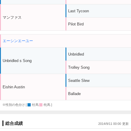
Last Tycoon
マンファス
Pilot Bird
エーシンエーユー
Unbridled
Unbridled s Song
Trolley Song
Seattle Slew
Eishin Austin
Ballade
※性別の色分け [
:牡馬
:牝馬 ]
総合成績
2014/9/11 00:00