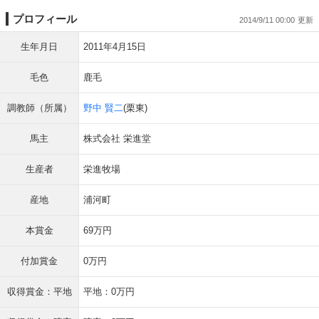
プロフィール
2014/9/11 00:00
生年月日
2011年4月15日
毛色
鹿毛
調教師（所属）
野中 賢二
(栗東)
馬主
株式会社 栄進堂
生産者
栄進牧場
産地
浦河町
本賞金
69万円
付加賞金
0万円
収得賞金：平地
平地：0万円