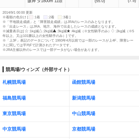
(7.5)
阪神 ダ1800m 11頭
(55.0)
2014/9/1 00:00 更新
※着順の色分け [
:1着
:2着
:3着 ]
※「平地競走成績」と「障害競走成績」はJRAのレースのみとなります。
※「出走レース」はJRA、地方、海外で出走したレースの成績となります。
※減量表示は[
:1kg減
:2kg減
:3kg減
:4kg減（※女性騎手のみ）
:2kg減（※5
年以上、又は101勝以上の女性騎手のみ）] です。
※「上3F」表記のデータについて 1993年4月以前では一部のレースが上4F、障害レー
スに関しては平均Fで計測されたデータです。
※JRA主催以外のレースでは一部データがない場合があります。
競馬場/ウィンズ（外部サイト）
札幌競馬場
函館競馬場
福島競馬場
新潟競馬場
東京競馬場
中山競馬場
中京競馬場
京都競馬場