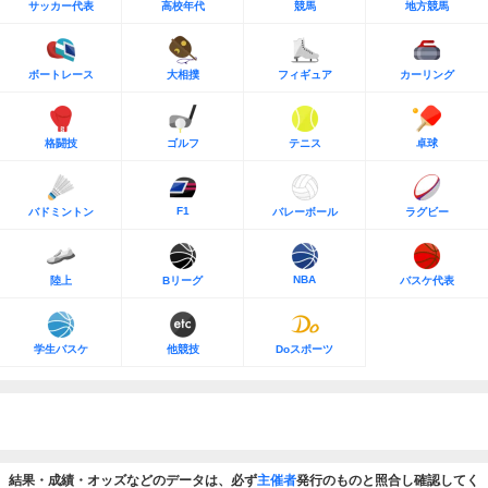
サッカー代表
高校年代
競馬
地方競馬
ボートレース
大相撲
フィギュア
カーリング
格闘技
ゴルフ
テニス
卓球
F1
バドミントン
バレーボール
ラグビー
NBA
陸上
Bリーグ
バスケ代表
学生バスケ
他競技
Doスポーツ
結果・成績・オッズなどのデータは、必ず
主催者
発行のものと照合し確認してく