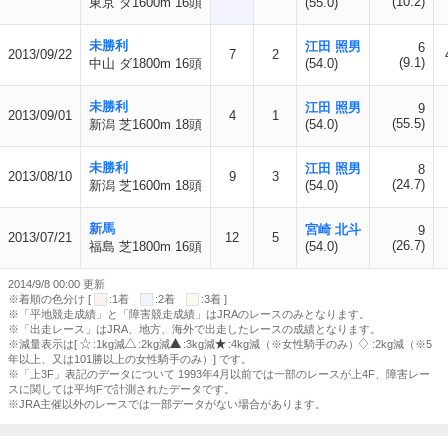
(10.2)
東京 ダ1600m 16頭
(55.0)
未勝利
江田 照男
6
2013/09/22
7
2
(9.1)
中山 ダ1800m 16頭
(54.0)
未勝利
江田 照男
9
2013/09/01
4
1
(55.5)
新潟 芝1600m 18頭
(54.0)
未勝利
江田 照男
8
2013/08/10
9
3
(24.7)
新潟 芝1600m 18頭
(54.0)
新馬
宮崎 北斗
9
2013/07/21
12
5
(26.7)
福島 芝1800m 16頭
(54.0)
2014/9/8 00:00 更新
※着順の色分け [
:1着
:2着
:3着 ]
※「平地競走成績」と「障害競走成績」はJRAのレースのみとなります。
※「出走レース」はJRA、地方、海外で出走したレースの成績となります。
※減量表示は[
:1kg減
:2kg減
:3kg減
:4kg減（※女性騎手のみ）
:2kg減（※5
年以上、又は101勝以上の女性騎手のみ）] です。
※「上3F」表記のデータについて 1993年4月以前では一部のレースが上4F、障害レー
スに関しては平均Fで計測されたデータです。
※JRA主催以外のレースでは一部データがない場合があります。