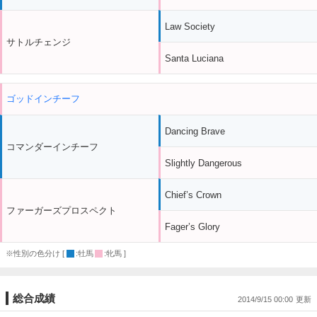
Law Society
サトルチェンジ
Santa Luciana
ゴッドインチーフ
Dancing Brave
コマンダーインチーフ
Slightly Dangerous
Chief’s Crown
ファーガーズプロスペクト
Fager’s Glory
※性別の色分け [
:牡馬
:牝馬 ]
総合成績
2014/9/15 00:00