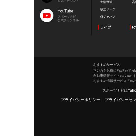
公式アカウント
大学野球
高
独立リーグ
YouTube
スポーツナビ
侍ジャパン
公式チャンネル
ライブ
to
おすすめサービス
マンガもお得にPayPayで eboo
自動車情報サイトcarview!
おすすめ情報サービス「mybe
スポーツナビはYah
プライバシーポリシー
-
プライバシーセ