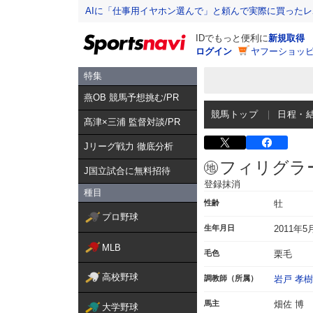
AIに「仕事用イヤホン選んで」と頼んで実際に買った
IDでもっと便利に
新規取得
ログイン
ヤフーショッピ
特集
燕OB 競馬予想挑む/PR
競馬トップ
日程・
髙津×三浦 監督対談/PR
Jリーグ戦力 徹底分析
フィリグラ
J国立試合に無料招待
登録抹消
種目
性齢
牡
プロ野球
生年月日
2011年5
MLB
毛色
栗毛
高校野球
調教師（所属）
岩戸 孝樹
馬主
畑佐 博
大学野球