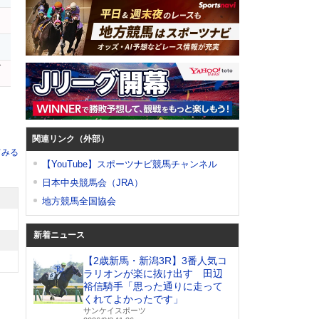
ス
ダ
関連リンク（外部）
てみる
【YouTube】スポーツナビ競馬チャンネル
日本中央競馬会（JRA）
地方競馬全国協会
新着ニュース
【2歳新馬・新潟3R】3番人気コ
ラリオンが楽に抜け出す 田辺
裕信騎手「思った通りに走って
くれてよかったです」
サンケイスポーツ