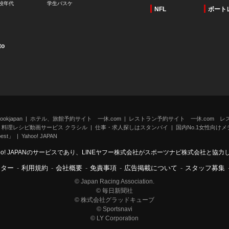
校年代
学生バスケ
NFL
ボート
to
kjapan
ホテル、旅館予約サイト 一休.com
レストラン予約サイト 一休.com レ
料理レシピ動画サービス クラシル
仕事・求人探しはスタンバイ
国内No.1女性向けメデ
st」
Yahoo! JAPAN
oo! JAPANのサービスであり、LINEヤフー株式会社がスポーツナビ株式会社と協
ンター
-
利用規約
-
会社概要
-
免責事項
-
広告掲載について
-
スタッフ募集
© Japan Racing Association.
© 毎日新聞社
© 株式会社グラッドキューブ
© Sportsnavi
© LY Corporation