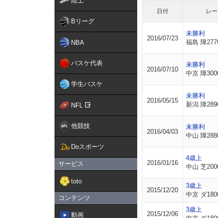
陸上
日付
レー
Bリーグ
未勝利
2016/07/23
福島 障277
NBA
バスケ代表
未勝利
2016/07/10
中京 障300
学生バスケ
未勝利
2016/05/15
新潟 障289
NFL
他競技
未勝利
2016/04/03
中山 障288
Doスポーツ
4歳上
2016/01/16
サービス
中山 芝200
toto
3歳上
2015/12/20
中京 ダ180
コンテンツ
3歳上
2015/12/06
動画