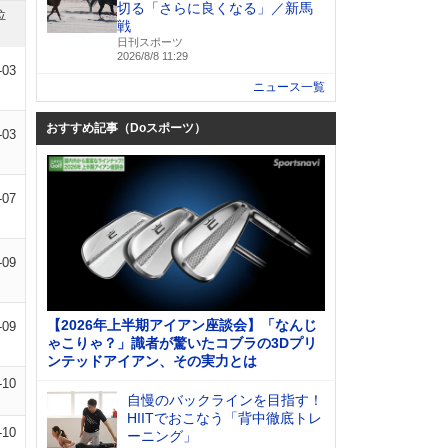
切る「さらに良くなる」／新馬
位
戦
日刊スポーツ
2026/8/8 11:29
-03
ニュース一覧
おすすめ記事（Doスポーツ）
-03
-07
-09
【2026年上半期アイアン座談会】「なんじ
-09
ゃこりゃ？」識者が驚いたコブラの3Dプリ
ンテッドアイアン、その実力とは
-10
自慢のバックラインを目指す！
HIITでおこなう「背中徹底トレ
-10
ーニング」