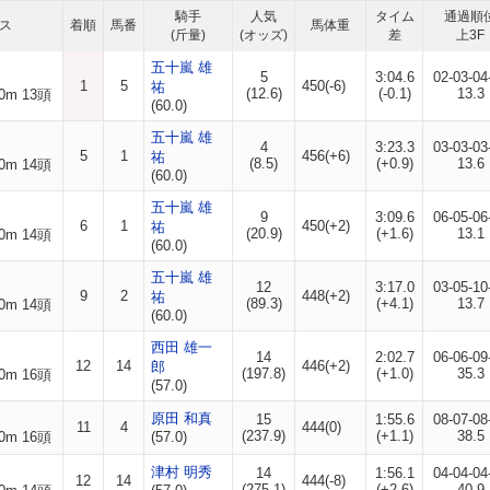
騎手
人気
タイム
通過順
ス
着順
馬番
馬体重
(斤量)
(オッズ)
差
上3F
五十嵐 雄
5
3:04.6
02-03-04
1
5
450(-6)
祐
(12.6)
(-0.1)
13.3
0m 13頭
(60.0)
五十嵐 雄
4
3:23.3
03-03-03
5
1
456(+6)
祐
(8.5)
(+0.9)
13.6
0m 14頭
(60.0)
五十嵐 雄
9
3:09.6
06-05-06
6
1
450(+2)
祐
(20.9)
(+1.6)
13.1
0m 14頭
(60.0)
五十嵐 雄
12
3:17.0
03-05-10
9
2
448(+2)
祐
(89.3)
(+4.1)
13.7
0m 14頭
(60.0)
西田 雄一
14
2:02.7
06-06-09
12
14
446(+2)
郎
(197.8)
(+1.0)
35.3
0m 16頭
(57.0)
原田 和真
15
1:55.6
08-07-08
11
4
444(0)
(237.9)
(+1.1)
38.5
0m 16頭
(57.0)
津村 明秀
14
1:56.1
04-04-04
12
14
444(-8)
(275.1)
(+2.6)
40.9