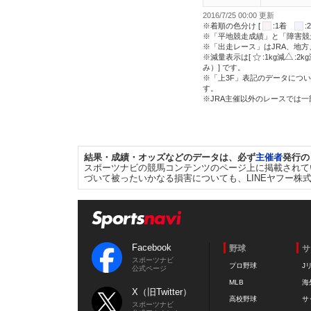
2016/7/25 00:00 更新
※着順の色分け [
:1着
※「平地競走成績」と「障害競
※「出走レース」はJRA、地
※減量表示は[
:1kg減
:2k
み）] です。
※「上3F」表記のデータについ
す。
※JRA主催以外のレースでは
結果・成績・オッズなどのデータは、必ず
主催者
発行の
スポーツナビの競馬コンテンツのページ上に掲載されて
づいて被ったいかなる損害についても、LINEヤフー株
Facebook
野球
サ
スポーツナビ
プロ野球
J
公式ページ
MLB
海
X（旧Twitter）
高校野球
サ
スポーツナビ