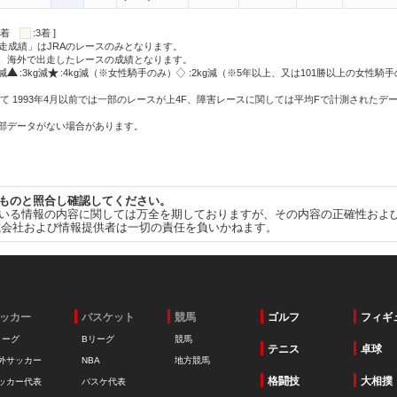
:2着
:3着 ]
走成績」はJRAのレースのみとなります。
方、海外で出走したレースの成績となります。
g減
:3kg減
:4kg減（※女性騎手のみ）
:2kg減（※5年以上、又は101勝以上の女性騎手
て 1993年4月以前では一部のレースが上4F、障害レースに関しては平均Fで計測されたデ
一部データがない場合があります。
ものと照合し確認してください。
いる情報の内容に関しては万全を期しておりますが、その内容の正確性およ
式会社および情報提供者は一切の責任を負いかねます。
ッカー
バスケット
競馬
ゴルフ
フィギ
リーグ
Bリーグ
競馬
テニス
卓球
外サッカー
NBA
地方競馬
格闘技
大相撲
ッカー代表
バスケ代表