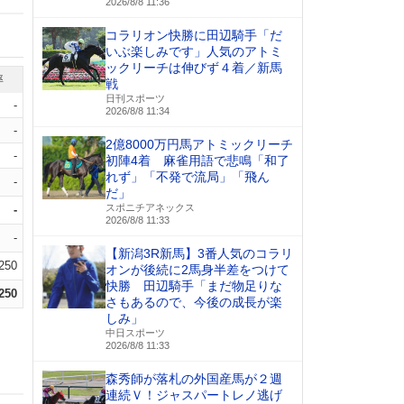
2026/8/8 11:36
コラリオン快勝に田辺騎手「だ
いぶ楽しみです」人気のアトミ
ックリーチは伸びず４着／新馬
率
戦
日刊スポーツ
-
2026/8/8 11:34
-
2億8000万円馬アトミックリーチ
-
初陣4着 麻雀用語で悲鳴「和了
れず」「不発で流局」「飛ん
-
だ」
スポニチアネックス
-
2026/8/8 11:33
-
【新潟3R新馬】3番人気のコラリ
.250
オンが後続に2馬身半差をつけて
快勝 田辺騎手「まだ物足りな
.250
さもあるので、今後の成長が楽
しみ」
中日スポーツ
2026/8/8 11:33
森秀師が落札の外国産馬が２週
連続Ｖ！ジャスパートレノ逃げ