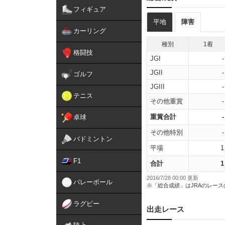
フィギュア
平地
障害
カーリング
種別
1着
格闘技
JGI
-
JGII
-
ゴルフ
JGIII
-
テニス
その他重賞
-
重賞合計
-
卓球
その他特別
-
バドミントン
平場
1
F1
合計
1
2016/7/28 00:00 更新
バレーボール
※「総合成績」はJRAのレー
ラグビー
出走レース