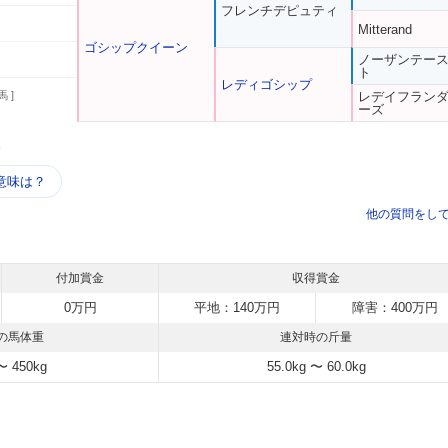
フレンチデピュティ
Mitterand
ゴシップクイーン
ノーザンテー
ト
レディゴシップ
馬 ]
レデイフラン
ーズ
う
意味は？
他の質問をし
付加賞金
収得賞金
0万円
平地：140万円
障害：400万円
の馬体重
連対時の斤量
〜 450kg
55.0kg 〜 60.0kg