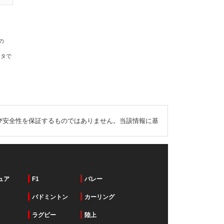
の
ータで
び安全性を保証するものではありません。当該情報に基
ュア
F1
バレー
バドミントン
カーリング
ラグビー
陸上