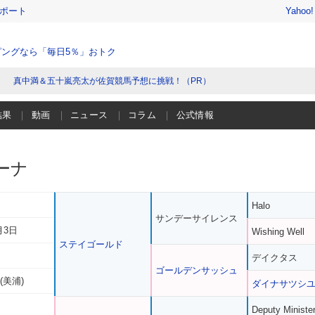
レポート
Yahoo
ングなら「毎日5％」おトク
真中満＆五十嵐亮太が佐賀競馬予想に挑戦！（PR）
結果
動画
ニュース
コラム
公式情報
ーナ
Halo
サンデーサイレンス
月3日
Wishing Well
ステイゴールド
デイクタス
ゴールデンサッシュ
(美浦)
ダイナサツシ
Deputy Ministe