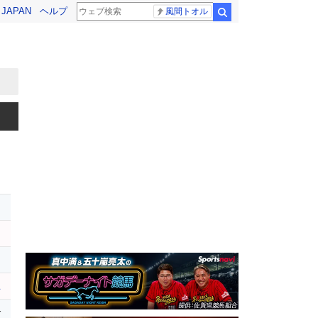
! JAPAN
ヘルプ
風間トオル
検索
ユ
r