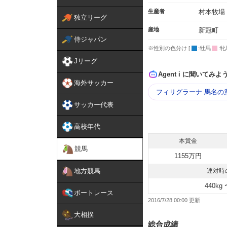
生産者
村本牧場
独立リーグ
産地
新冠町
侍ジャパン
※性別の色分け [
:牡馬
:牝
Jリーグ
Agent i に聞いてみよ
海外サッカー
フィリグラーナ 馬名の
サッカー代表
高校年代
本賞金
競馬
1155万円
地方競馬
連対時
440kg 
ボートレース
2016/7/28 00:00
大相撲
総合成績