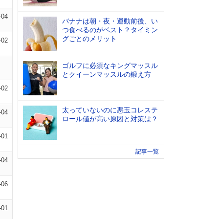
-04
バナナは朝・夜・運動前後、い
つ食べるのがベスト？タイミン
グごとのメリット
-02
ゴルフに必須なキングマッスル
とクイーンマッスルの鍛え方
-02
太っていないのに悪玉コレステ
-04
ロール値が高い原因と対策は？
-01
記事一覧
-04
-06
-01