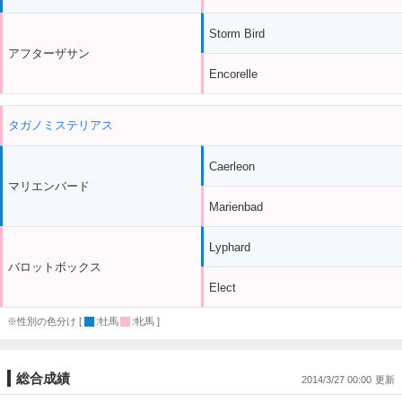
Storm Bird
アフターザサン
Encorelle
タガノミステリアス
Caerleon
マリエンバード
Marienbad
Lyphard
バロットボックス
Elect
※性別の色分け [
:牡馬
:牝馬 ]
総合成績
2014/3/27 00:00