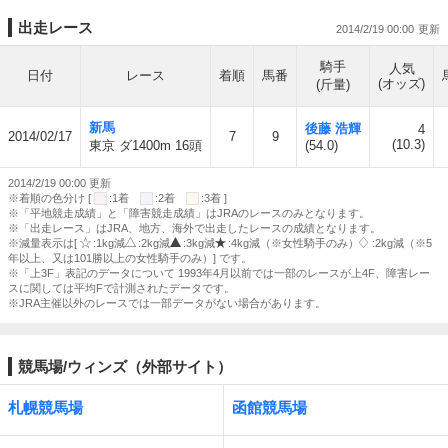
出走レース
2014/2/19 00:00
騎手
人気
日付
レース
着順
馬番
(オッズ)
(斤量)
新馬
後藤 浩輝
4
2014/02/17
7
9
(10.3)
東京 ダ1400m 16頭
(54.0)
2014/2/19 00:00 更新
※着順の色分け [
:1着
:2着
:3着 ]
※「平地競走成績」と「障害競走成績」はJRAのレースのみとなります。
※「出走レース」はJRA、地方、海外で出走したレースの成績となります。
※減量表示は[
:1kg減
:2kg減
:3kg減
:4kg減（※女性騎手のみ）
:2kg減（※5
年以上、又は101勝以上の女性騎手のみ）] です。
※「上3F」表記のデータについて 1993年4月以前では一部のレースが上4F、障害レー
スに関しては平均Fで計測されたデータです。
※JRA主催以外のレースでは一部データがない場合があります。
競馬場/ウィンズ（外部サイト）
札幌競馬場
函館競馬場