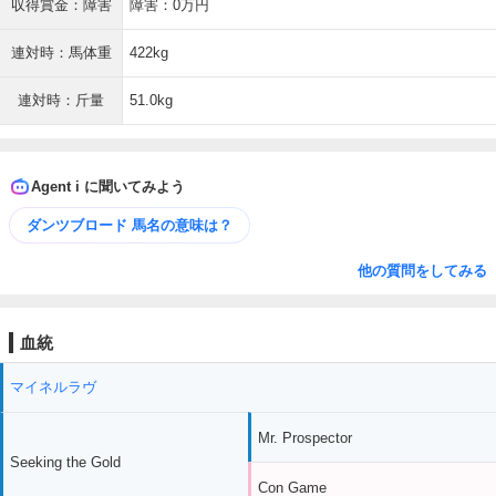
収得賞金：障害
障害：0万円
連対時：馬体重
422kg
連対時：斤量
51.0kg
Agent i に聞いてみよう
ダンツブロード 馬名の意味は？
他の質問をしてみる
血統
マイネルラヴ
Mr. Prospector
Seeking the Gold
Con Game