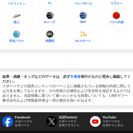
F1
バドミントン
バレーボール
ラグビー
NBA
陸上
Bリーグ
バスケ代表
学生バスケ
他競技
Doスポーツ
結果・成績・オッズなどのデータは、必ず
主催者
発行のものと照合し確認してく
ださい。
スポーツナビの競馬コンテンツのページ上に掲載されている情報の内容に関して
は万全を期しておりますが、その内容の正確性および安全性を保証するものでは
ありません。当該情報に基づいて被ったいかなる損害についても、LINEヤフー
株式会社および情報提供者は一切の責任を負いかねます。
Facebook
X(旧Twitter)
YouTube
スポーツナビ
スポーツナビ
スポーツナビ
公式ページ
公式アカウント
公式チャンネル