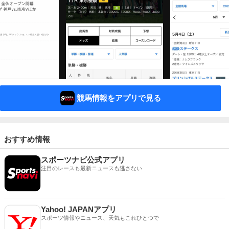
競馬情報をアプリで見る
おすすめ情報
スポーツナビ公式アプリ
注目のレースも最新ニュースも逃さない
Yahoo! JAPANアプリ
スポーツ情報やニュース、天気もこれひとつで