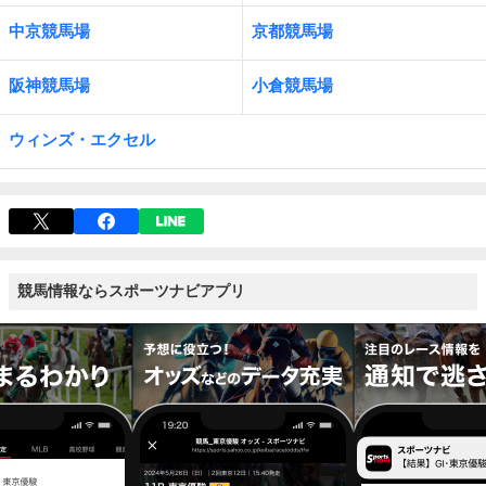
中京競馬場
京都競馬場
阪神競馬場
小倉競馬場
ウィンズ・エクセル
競馬情報ならスポーツナビアプリ