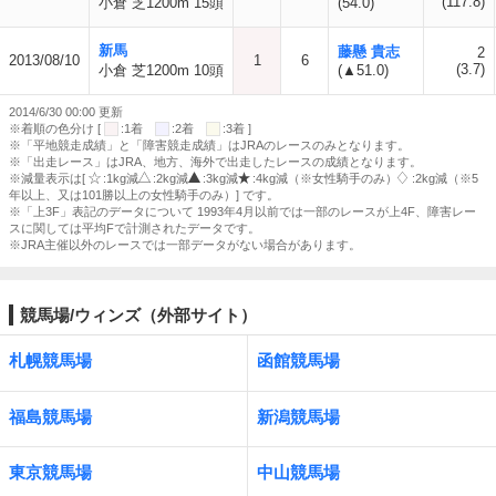
(117.8)
小倉 芝1200m 15頭
(54.0)
新馬
藤懸 貴志
2
2013/08/10
1
6
(3.7)
小倉 芝1200m 10頭
(▲51.0)
2014/6/30 00:00 更新
※着順の色分け [
:1着
:2着
:3着 ]
※「平地競走成績」と「障害競走成績」はJRAのレースのみとなります。
※「出走レース」はJRA、地方、海外で出走したレースの成績となります。
※減量表示は[
:1kg減
:2kg減
:3kg減
:4kg減（※女性騎手のみ）
:2kg減（※5
年以上、又は101勝以上の女性騎手のみ）] です。
※「上3F」表記のデータについて 1993年4月以前では一部のレースが上4F、障害レー
スに関しては平均Fで計測されたデータです。
※JRA主催以外のレースでは一部データがない場合があります。
競馬場/ウィンズ（外部サイト）
札幌競馬場
函館競馬場
福島競馬場
新潟競馬場
東京競馬場
中山競馬場