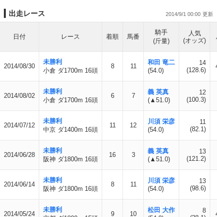
出走レース
2014/9/1 00:00
騎手
人気
日付
レース
着順
馬番
(オッズ)
(斤量)
未勝利
和田 竜二
14
2014/08/30
8
11
(128.6)
小倉 ダ1700m 16頭
(54.0)
未勝利
義 英真
12
2014/08/02
6
7
(100.3)
小倉 ダ1700m 16頭
(▲51.0)
未勝利
川須 栄彦
11
2014/07/12
11
12
(82.1)
中京 ダ1400m 16頭
(54.0)
未勝利
義 英真
13
2014/06/28
16
3
(121.2)
阪神 ダ1800m 16頭
(▲51.0)
未勝利
川須 栄彦
13
2014/06/14
8
11
(98.6)
阪神 ダ1800m 16頭
(54.0)
未勝利
松田 大作
8
2014/05/24
9
10