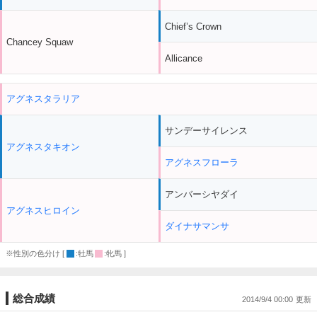
Chief’s Crown
Chancey Squaw
Allicance
アグネスタラリア
サンデーサイレンス
アグネスタキオン
アグネスフローラ
アンバーシヤダイ
アグネスヒロイン
ダイナサマンサ
※性別の色分け [
:牡馬
:牝馬 ]
総合成績
2014/9/4 00:00