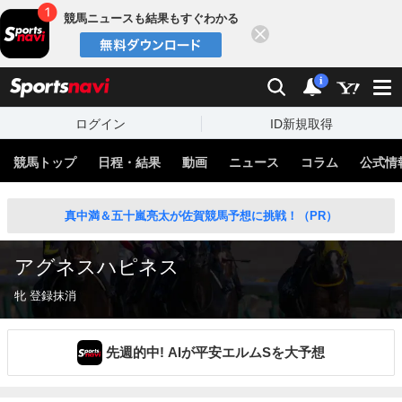
競馬ニュースも結果もすぐわかる
閉じる
スポーツナビ
検索
通知
i
ログイン
ID新規取得
競馬トップ
日程・結果
動画
ニュース
コラム
公式情
真中満＆五十嵐亮太が佐賀競馬予想に挑戦！（PR）
アグネスハピネス
牝 登録抹消
先週的中! AIが平安エルムSを大予想