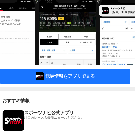
競馬情報をアプリで見る
おすすめ情報
スポーツナビ公式アプリ
注目のレースも最新ニュースも逃さない