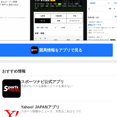
競馬情報をアプリで見る
おすすめ情報
スポーツナビ公式アプリ
注目のレースも最新ニュースも逃さない
Yahoo! JAPANアプリ
スポーツ情報やニュース、天気もこれひとつで