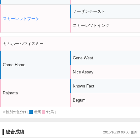
ノーザンテースト
スカーレットブーケ
スカーレツトインク
カムホームウィズミー
Gone West
Came Home
Nice Assay
Known Fact
Rajmata
Begum
※性別の色分け [
:牡馬
:牝馬 ]
総合成績
2015/10/19 00:00